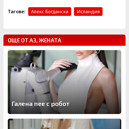
Тагове:
Алекс Богданска
Исландия
ОЩЕ ОТ АЗ, ЖЕНАТА
Галена пее с робот