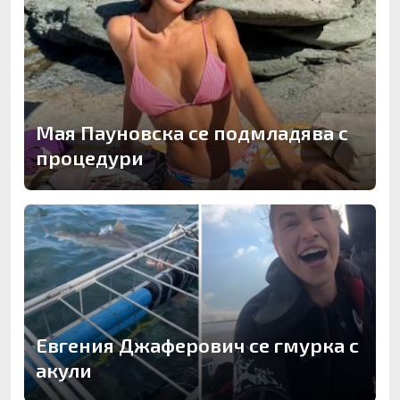
Мая Пауновска се подмладява с
процедури
Евгения Джаферович се гмурка с
акули