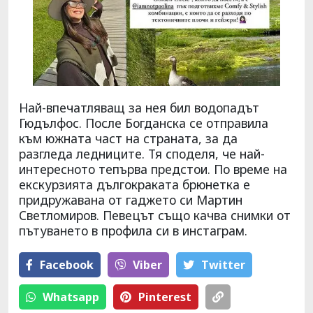
Най-впечатляващ за нея бил водопадът
Гюдълфос. После Богданска се отправила
към южната част на страната, за да
разгледа ледниците. Тя споделя, че най-
интересното тепърва предстои. По време на
екскурзията дългокраката брюнетка е
придружавана от гаджето си Мартин
Светломиров. Певецът също качва снимки от
пътуването в профила си в инстаграм.
Facebook
Viber
Тwitter
Whatsapp
Pinterest