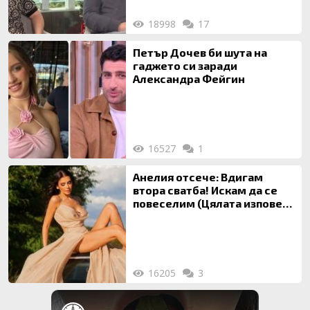
18998
17
Петър Дочев би шута на
гаджето си заради
Александра Фейгин
16527
1
Анелия отсече: Вдигам
втора сватба! Искам да се
повеселим (Цялата изповед
ТУК)
16205
3