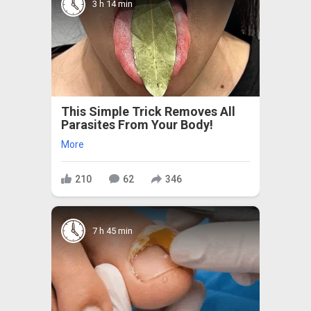
3 h 14 min
This Simple Trick Removes All
Parasites From Your Body!
More
210
62
346
7 h 45 min