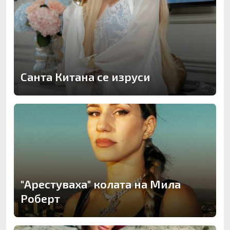
Санта Китана се изруси
"Арестуваха" колата на Мила
Роберт