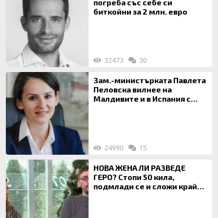
погреба със себе си
биткойни за 2 млн. евро
32473
30
Зам.-министърката Павлета
Пеловска вилнее на
Малдивите и в Испания с
богата любовница – брокер
на недвижими имоти
24990
15
НОВА ЖЕНА ЛИ РАЗВЕДЕ
ГЕРО? Стопи 50 кила,
подмлади се и сложи край
на 20-годишен брак