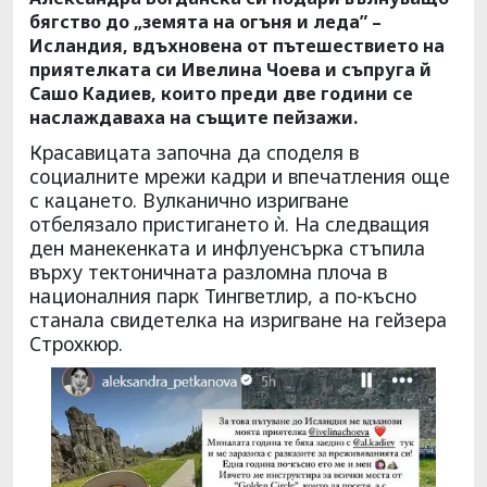
бягство до „земята на огъня и леда” –
Исландия, вдъхновена от пътешествието на
приятелката си Ивелина Чоева и съпруга й
Сашо Кадиев, които преди две години се
наслаждаваха на същите пейзажи.
Красавицата започна да споделя в
социалните мрежи кадри и впечатления още
с кацането. Вулканично изригване
отбелязало пристигането ѝ. На следващия
ден манекенката и инфлуенсърка стъпила
върху тектоничната разломна плоча в
националния парк Тингветлир, а по-късно
станала свидетелка на изригване на гейзера
Строхкюр.