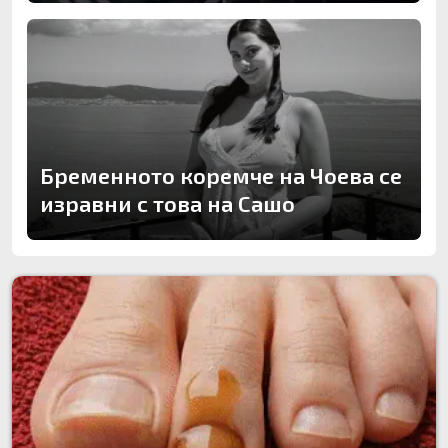
Бременното коремче на Чоева се
изравни с това на Сашо