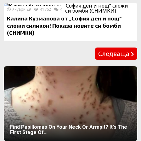
януари 29
41762
4
Калина Кузманова от „София ден и нощ“
сложи силикон! Показа новите си бомби
(СНИМКИ)
Предишна
Следваща
Find Papillomas On Your Neck Or Armpit? It's The
First Stage Of...