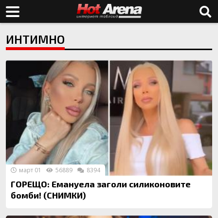
ИНТИМНО
март 01
56889
8394
ГОРЕЩО: Емануела заголи силиконовите
бомби! (СНИМКИ)