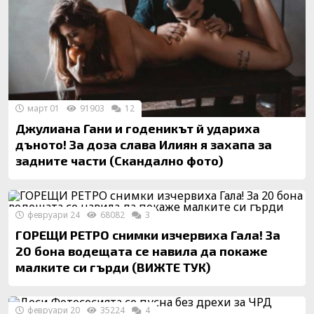
март 01
91903
12
Джулиана Гани и годеникът й удариха
дъното! За доза слава Илиян я захапа за
задните части (Скандално фото)
февруари 24
68082
3
ГОРЕЩИ РЕТРО снимки изчервиха Гала! За
20 бона водещата се навила да покаже
малките си гърди (ВИЖТЕ ТУК)
февруари 20
35224
4