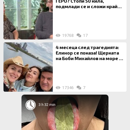
ГЕРО? Стопи 50 кила,
подмлади се и сложи край
на 20-годишен брак
19768
17
4 месеца след трагедията:
Елинор се показа! Щерката
на Боби Михайлов на море с
майка си
17346
7
3 h 32 min