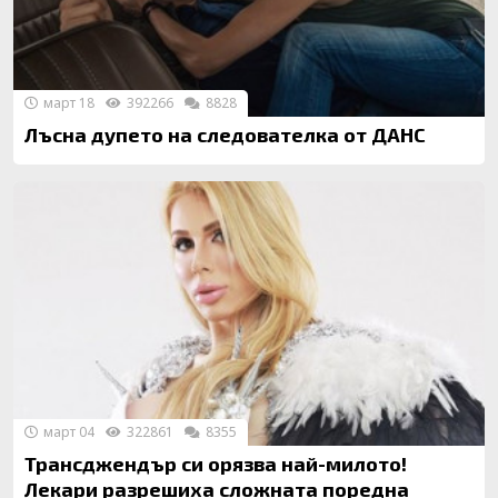
март 18
392266
8828
Лъсна дупето на следователка от ДАНС
март 04
322861
8355
Трансджендър си орязва най-милото!
Лекари разрешиха сложната поредна