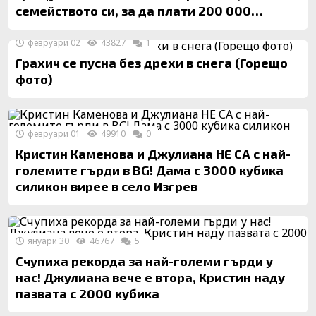
семейството си, за да плати 200 000
долара на красавица от Пловдив
февруари 02
43827
1
Грахич се пусна без дрехи в снега (Горещо
фото)
февруари 01
49910
0
Кристин Каменова и Джулиана НЕ СА с най-
големите гърди в BG! Дама с 3000 кубика
силикон вирее в село Изгрев
януари 30
46767
5
Счупиха рекорда за най-големи гърди у
нас! Джулиана вече е втора, Кристин наду
пазвата с 2000 кубика