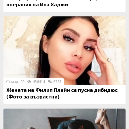
операция на Ива Хаджи
март 02
456414
8723
Жената на Филип Плейн се пусна дибидюс
(Фото за възрастни)