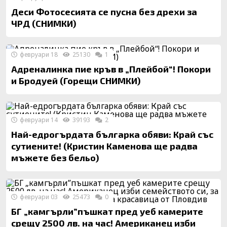
Деси Фотосесията се пусна без дрехи за
ЧРД (СНИМКИ)
февруари 18
25130
1
Адреналинка пие кръв в „Плейбой“! Покори
и Бродуей (Горещи СНИМКИ)
февруари 14
39193
2
Най-едрогърдата българка обяви: Край със
сутиените! (Кристин Каменова ще радва
мъжете без бельо)
февруари 03
25473
0
БГ „камгърли”пъшкат пред уеб камерите
срещу 2500 лв. на час! Американец изби