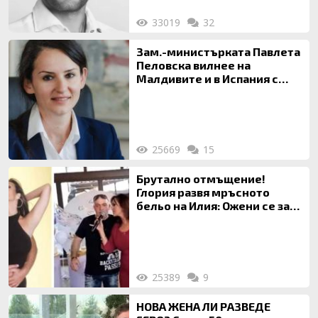
33019
32
Зам.-министърката Павлета
Пеловска вилнее на
Малдивите и в Испания с
богата любовница – брокер
на недвижими имоти
25669
15
Брутално отмъщение!
Глория развя мръсното
бельо на Илия: Ожени се за
120 кг жена, заряза Симона,
за да гледа чуждо дете!
25389
9
НОВА ЖЕНА ЛИ РАЗВЕДЕ