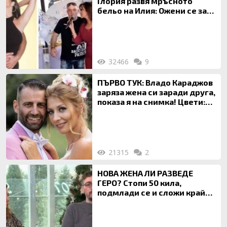
Глория развя мръсното
бельо на Илия: Ожени се за
120 кг жена, заряза Симона,
за да гледа чуждо дете!
32466
9
ПЪРВО ТУК: Владо Караджов
заряза жена си заради друга,
показа я на снимка! Цвети:
Ти си фалшив герой!
21315
2
НОВА ЖЕНА ЛИ РАЗВЕДЕ
ГЕРО? Стопи 50 кила,
подмлади се и сложи край
на 20-годишен брак