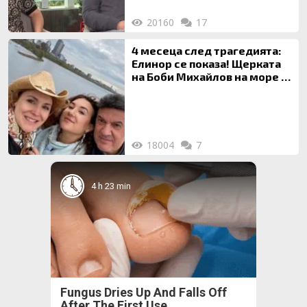
20160
17
4 месеца след трагедията:
Елинор се показа! Щерката
на Боби Михайлов на море с
майка си
18004
7
4 h 23 min
Fungus Dries Up And Falls Off
After The First Use