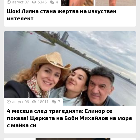
август 07
5348
4
Шок! Лияна стана жертва на изкуствен
интелект
август 06
18011
7
4 месеца след трагедията: Елинор се
показа! Щерката на Боби Михайлов на море
с майка си