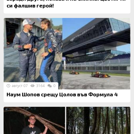
си фалшив герой!
август 07
3164
0
Наум Шопов срещу Цолов във Формула 4