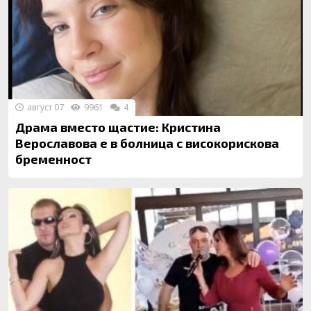
август 07
9961
4
Драма вместо щастие: Кристина
Верославова е в болница с високорискова
бременност