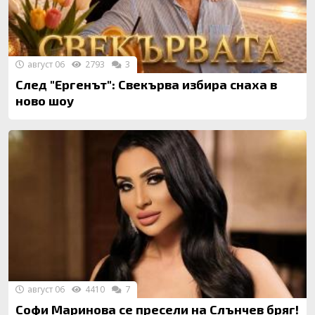
август 06
2793
3
След "Ергенът": Свекърва избира снаха в
ново шоу
август 06
4410
7
Софи Маринова се пресели на Слънчев бряг!