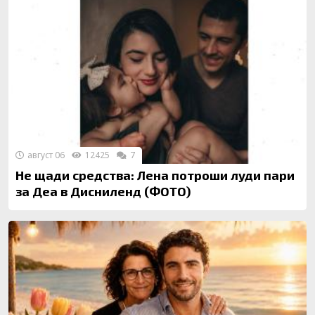
август 06
12425
7
Не щади средства: Лена потроши луди пари
за Деа в Дисниленд (ФОТО)