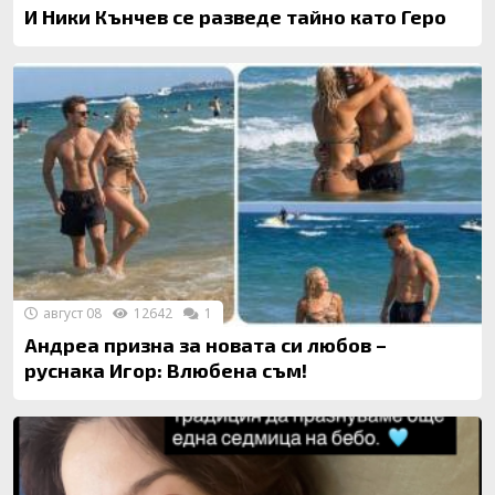
И Ники Кънчев се разведе тайно като Геро
август 08
12642
1
Андреа призна за новата си любов –
руснака Игор: Влюбена съм!