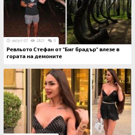
август 07
2821
0
Ревльото Стефан от "Биг брадър" влезе в
гората на демоните