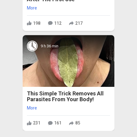
More
198
112
217
9 h 36 min
This Simple Trick Removes All
Parasites From Your Body!
More
231
161
85