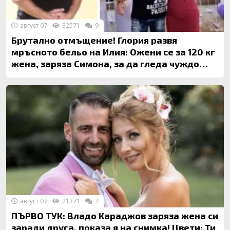
август 07
32571
9
Брутално отмъщение! Глория развя
мръсното бельо на Илия: Ожени се за 120 кг
жена, заряза Симона, за да гледа чуждо
дете!
август 07
21371
2
ПЪРВО ТУК: Владо Караджов заряза жена си
заради друга, показа я на снимка! Цвети: Ти