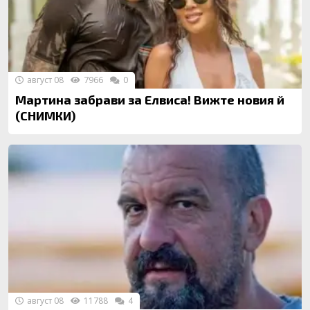
август 08
7966
0
Мартина забрави за Елвиса! Вижте новия й
(СНИМКИ)
август 08
11788
4