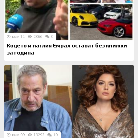
юли 12
2366
0
Коцето и наглия Емрах остават без книжки
за година
юли 09
19292
10