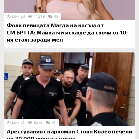
юни 24
11319
45
Фолк певицата Магда на косъм от
СМЪРТТА: Майка ми искаше да скочи от 10-
ия етаж заради мен
юни 21
6573
61
Арестуваният наркоман Стоян Колев печели
по 20 000 евро на месец