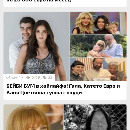
юни 17
6419
33
БЕЙБИ БУМ в хайлайфа! Гала, Катето Евро и
Ваня Цветкова гушкат внуци