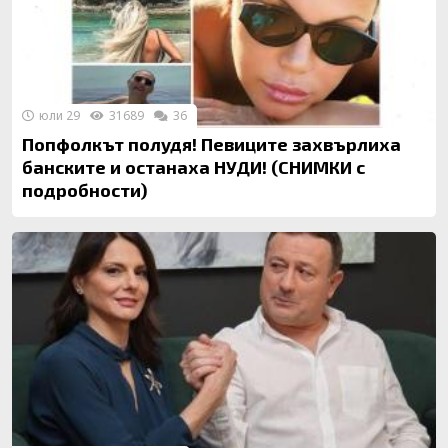
юли 29
31689
36
Попфолкът полудя! Певиците захвърлиха
банските и останаха НУДИ! (СНИМКИ с
подробности)