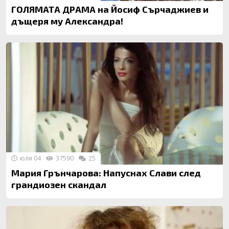
ГОЛЯМАТА ДРАМА на Йосиф Сърчаджиев и
дъщеря му Александра!
юли 04
37590
25
Мария Грънчарова: Напуснах Слави след
грандиозен скандал