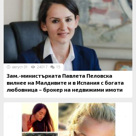
август 01
24017
15
Зам.-министърката Павлета Пеловска
вилнее на Малдивите и в Испания с богата
любовница – брокер на недвижими имоти