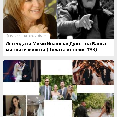
юни 11
4865
21
Легендата Мими Иванова: Духът на Ванга
ми спаси живота (Цялата история ТУК)