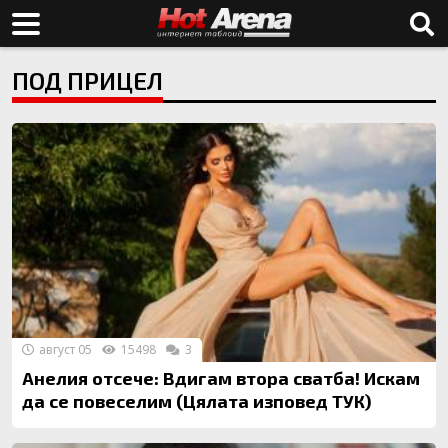
ПОД ПРИЦЕЛ
август 05
15498
3
Анелия отсече: Вдигам втора сватба! Искам
да се повеселим (Цялата изповед ТУК)