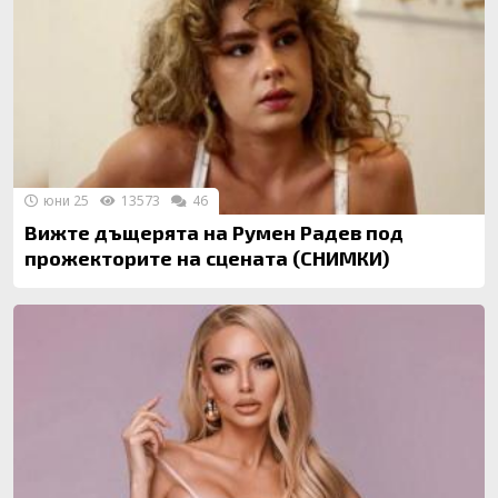
юни 25
13573
46
Вижте дъщерята на Румен Радев под
прожекторите на сцената (СНИМКИ)