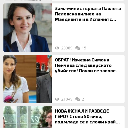
Зам.-министърката Павлета
Пеловска вилнее на
Малдивите и в Испания с
богата любовница – брокер
на недвижими имоти
23989
15
ОБРАТ! Изчезна Симона
Пейчева след зверското
убийство! Появи се заповед
за локализирането й
21049
2
НОВА ЖЕНА ЛИ РАЗВЕДЕ
ГЕРО? Стопи 50 кила,
подмлади се и сложи край
на 20-годишен брак