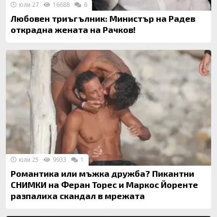
юли 27
16688
6
Любовен триъгълник: Министър на Радев
открадна жената на Рачков!
юли 25
9933
1
Романтика или мъжка дружба? Пикантни
СНИМКИ на Феран Торес и Маркос Йоренте
разпалиха скандал в мрежата