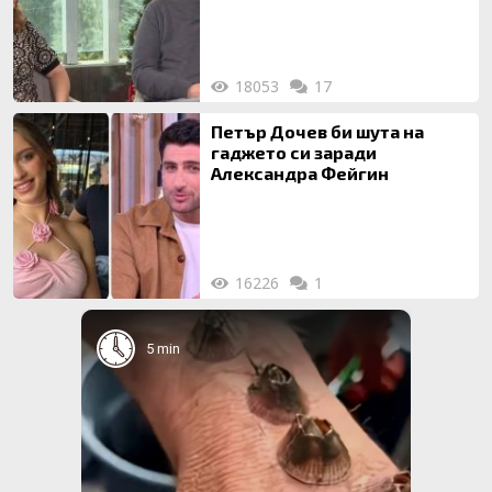
18053
17
Петър Дочев би шута на
гаджето си заради
Александра Фейгин
16226
1
5 min