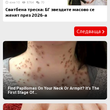
юни 10
8764
70
Сватбена треска: БГ звездите масово се
женят през 2026-а
Предишна
Следваща
Find Papillomas On Your Neck Or Armpit? It's The
First Stage Of...