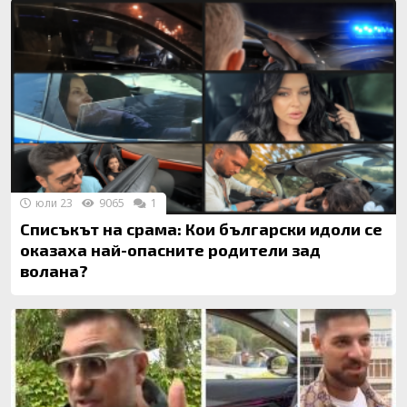
юли 23
9065
1
Списъкът на срама: Кои български идоли се
оказаха най-опасните родители зад
волана?