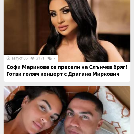
август 06
3171
7
Софи Маринова се пресели на Слънчев бряг!
Готви голям концерт с Драгана Миркович