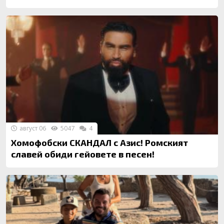
август 06
5047
4
Хомофобски СКАНДАЛ с Азис! Ромският
славей обиди гейовете в песен!