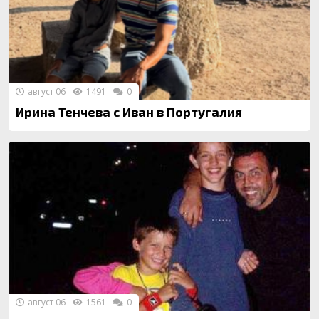
август 06
1491
0
Ирина Тенчева с Иван в Португалия
август 06
1561
0