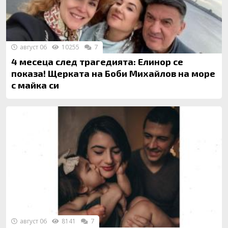
август 06
10255
7
4 месеца след трагедията: Елинор се
показа! Щерката на Боби Михайлов на море
с майка си
август 06
8141
7