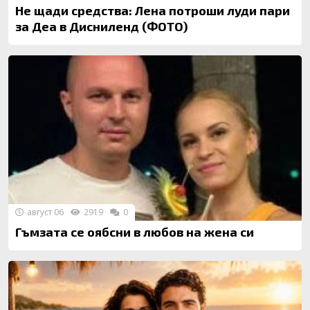
Не щади средства: Лена потроши луди пари
за Деа в Дисниленд (ФОТО)
август 06
2919
0
Гъмзата се оябсни в любов на жена си