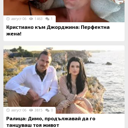
август 06
1463
1
Кристиано към Джорджина: Перфектна
жена!
август 06
3815
0
Ралица: Димо, продължавай да го
танцуваш тоя живот