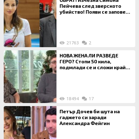
Пейчева след зверското
убийство! Появи се заповед
за локализирането й
21763
2
НОВА ЖЕНА ЛИ РАЗВЕДЕ
ГЕРО? Стопи 50 кила,
подмлади се и сложи край
на 20-годишен брак
18494
17
Петър Дочев би шута на
гаджето си заради
Александра Фейгин