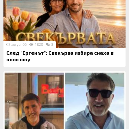
август 06
1820
3
След "Ергенът": Свекърва избира снаха в
ново шоу