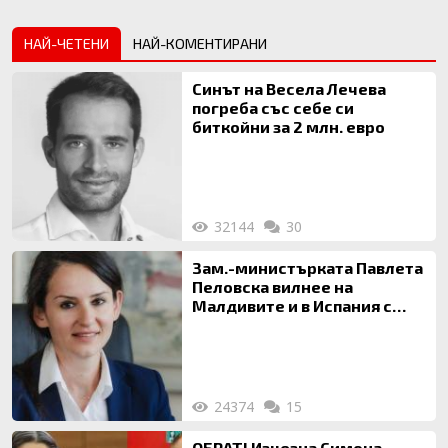
НАЙ-ЧЕТЕНИ
НАЙ-КОМЕНТИРАНИ
Синът на Весела Лечева
погреба със себе си
биткойни за 2 млн. евро
32144
30
Зам.-министърката Павлета
Пеловска вилнее на
Малдивите и в Испания с
богата любовница – брокер
на недвижими имоти
24374
15
ОБРАТ! Изчезна Симона