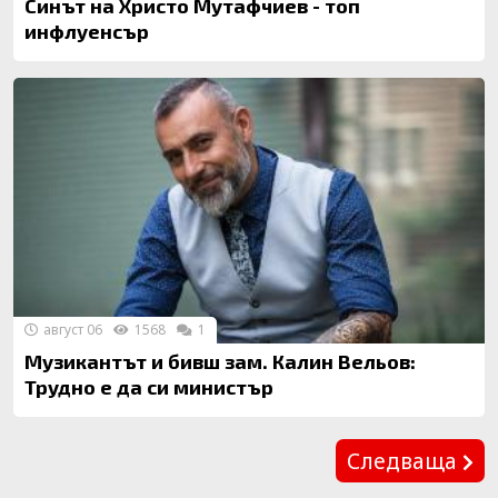
Синът на Христо Мутафчиев - топ
инфлуенсър
август 06
1568
1
Музикантът и бивш зам. Калин Вельов:
Трудно е да си министър
Предишна
Следваща