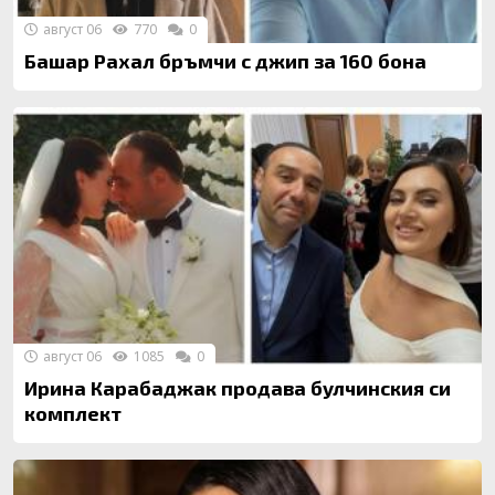
август 06
770
0
Башар Рахал бръмчи с джип за 160 бона
август 06
1085
0
Ирина Карабаджак продава булчинския си
комплект