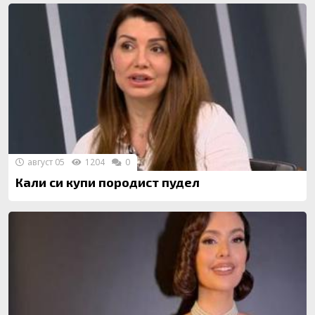
август 05
1204
0
Кали си купи породист пудел