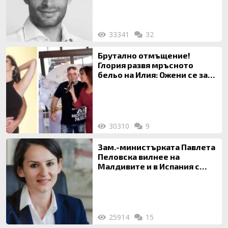
33341
32
Брутално отмъщение!
Глория развя мръсното
бельо на Илия: Ожени се за
120 кг жена, заряза Симона,
за да гледа чуждо дете!
30310
9
Зам.-министърката Павлета
Пеловска вилнее на
Малдивите и в Испания с
богата любовница – брокер
на недвижими имоти
25914
15