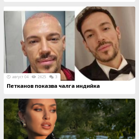
август 04
2625
3
Петканов показва чалга индийка