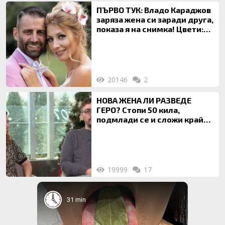
ПЪРВО ТУК: Владо Караджов
заряза жена си заради друга,
показа я на снимка! Цвети:
Ти си фалшив герой!
20146
2
НОВА ЖЕНА ЛИ РАЗВЕДЕ
ГЕРО? Стопи 50 кила,
подмлади се и сложи край
на 20-годишен брак
19999
17
31 min