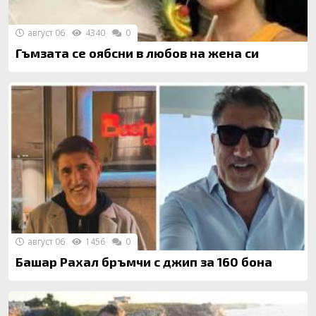
август 06
4340
0
Гъмзата се оябсни в любов на жена си
август 06
1456
0
Башар Рахал бръмчи с джип за 160 бона