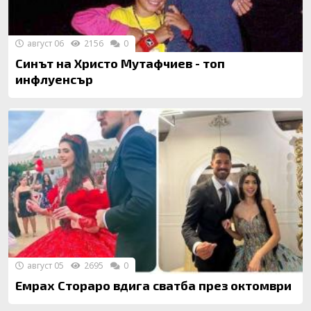
август 06
2156
0
Синът на Христо Мутафчиев - топ
инфлуенсър
август 05
2695
0
Емрах Стораро вдига сватба през октомври