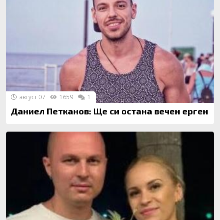
август 07
1659
1
Даниел Петканов: Ще си остана вечен ерген