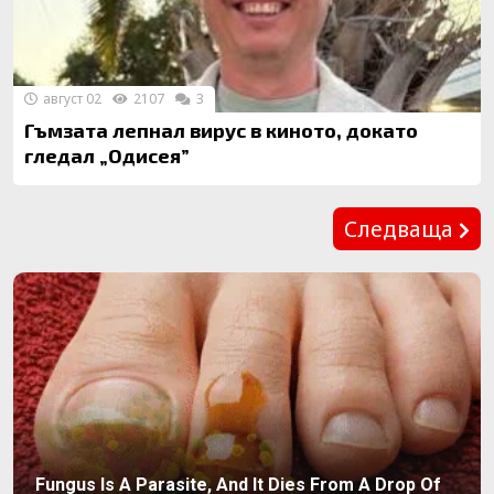
август 02
2107
3
Гъмзата лепнал вирус в киното, докато
гледал „Одисея”
Предишна
Следваща
Fungus Is A Parasite, And It Dies From A Drop Of