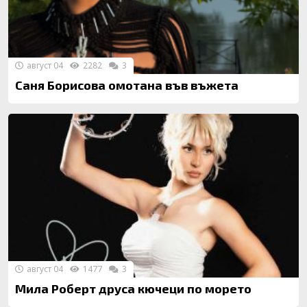
август 04
2282
3
Саня Борисова омотана във въжета
август 04
1477
3
Мила Роберт друса кючеци по морето