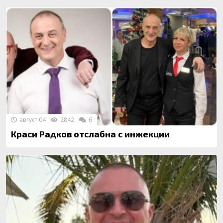
август 04
2842
6
Краси Радков отслабна с инжекции