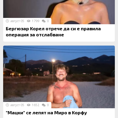
август 05
1799
0
Бергюзар Корел отрече да си е правила
операция за отслабване
август 05
1652
0
"Мацки" се лепят на Миро в Корфу