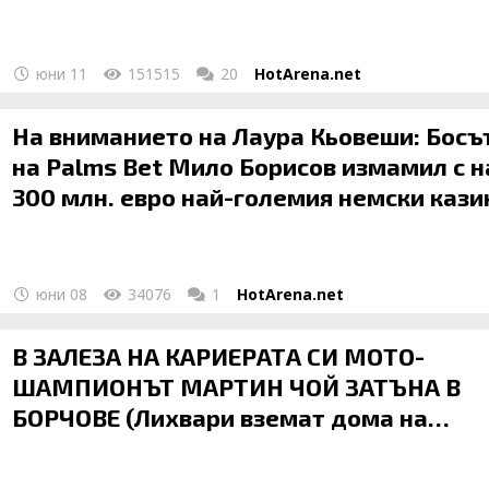
юни 11
151515
20
HotArena.net
На вниманието на Лаура Кьовеши: Босъ
на Palms Bet Мило Борисов измамил с 
300 млн. евро най-големия немски кази
оператор Mercur GMBH
юни 08
34076
1
HotArena.net
В ЗАЛЕЗА НА КАРИЕРАТА СИ МОТО-
ШАМПИОНЪТ МАРТИН ЧОЙ ЗАТЪНА В
БОРЧОВЕ (Лихвари вземат дома на
родителите му)