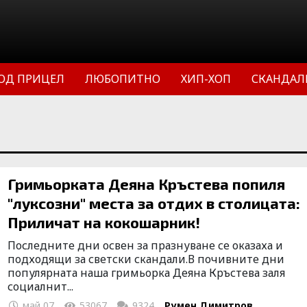
ОД ПРИЦЕЛ
ЛЮБОПИТНО
ХИП-ХОП
СКАНДАЛ
Гримьорката Деяна Кръстева попиля
"луксозни" места за отдих в столицата:
Приличат на кокошарник!
Последните дни освен за празнуване се оказаха и
подходящи за светски скандали.В почивните дни
популярната наша гримьорка Деяна Кръстева заля
социалнит...
май 07
53067
9324
Румен Димитров