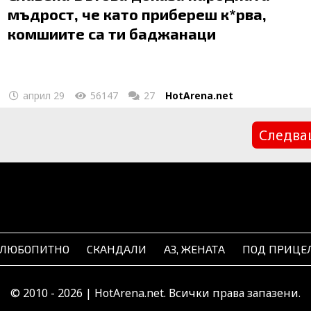
мъдрост, че като прибереш к*рва,
комшиите са ти баджанаци
април 29
56147
27
HotArena.net
Следв
ЛЮБОПИТНО
СКАНДАЛИ
АЗ, ЖЕНАТА
ПОД ПРИЦЕ
© 2010 - 2026 | HotArena.net. Всички права запазени.