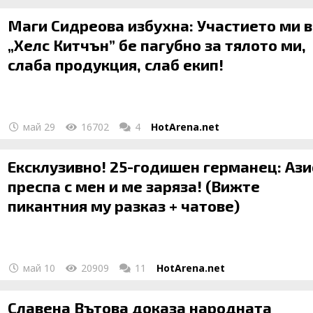
Маги Сидреова избухна: Участието ми в
„Хелс Китчън” бе пагубно за тялото ми,
слаба продукция, слаб екип!
май 29
16702
4
HotArena.net
Ексклузивно! 25-годишен германец: Ази
преспа с мен и ме заряза! (Вижте
пикантния му разказ + чатове)
май 10
20909
11
HotArena.net
Славена Вътова доказа народната