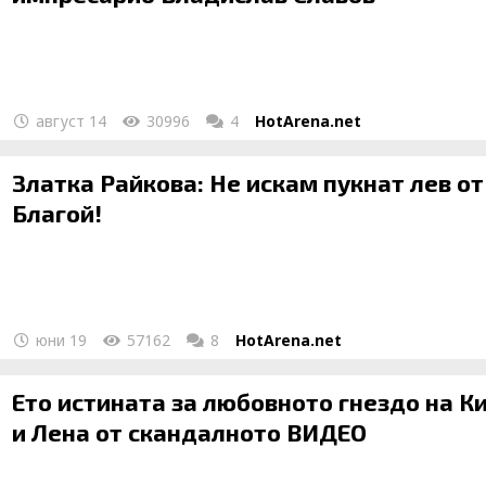
август 14
30996
4
HotArena.net
Златка Райкова: Не искам пукнат лев от
Благой!
юни 19
57162
8
HotArena.net
Ето истината за любовното гнездо на К
и Лена от скандалното ВИДЕО