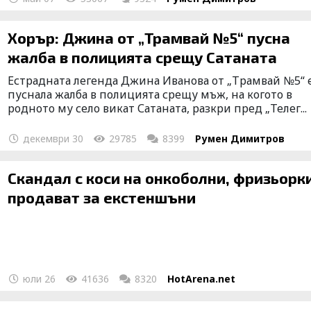
Хорър: Джина от „Трамвай №5“ пусна
жалба в полицията срещу Сатаната
Естрадната легенда Джина Иванова от „Трамвай №5“ 
пуснала жалба в полицията срещу мъж, на когото в
родното му село викат Сатаната, разкри пред „Телег...
декември 30
29785
8399
Румен Димитров
Скандал с коси на онкоболни, фризьорки
продават за екстеншъни
юли 26
41636
8320
HotArena.net