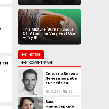
е
This Mixture ‘Burns’ Fungus
Off After The Very First Use
— Try It!
НАЙ-ЧЕТЕНИ
 ги
НАЙ-КОМЕНТИРАНИ
Синът на Весела
Лечева погреба
със себе си
биткойни за 2
32991
32
млн. евро
Зам.-
министърката