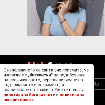
Предишна
С използването на сайта вие приемате, че
използваме „
" за подобряване
бисквитки
на преживяването, персонализиране на
съдържанието и рекламите, и
ЛАЙФСТАЙЛ
анализиране на трафика. Вижте нашата
и
политика за бисквитките
политика за
.
поверителност