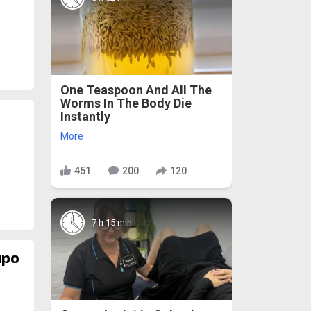
One Teaspoon And All The
Worms In The Body Die
Instantly
More
451
200
120
7 h 15 min
иро