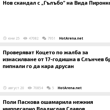
Нов скандал с „Гълъбо” на Вида Пиронк
юни 25
47082
7951
HotArena.net
Проверяват Коцето по жалба за
изнасилване от 17-годишна в Слънчев бр
пипнали го да кара друсан
август 20
70854
5
HotArena.net
Поли Паскова ошамарила нежния
импресарио Владислав Славов