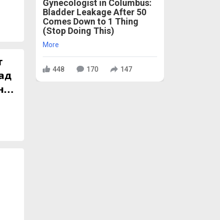
Gynecologist in Columbus:
Bladder Leakage After 50
Comes Down to 1 Thing
(Stop Doing This)
More
т
448
170
147
над
но