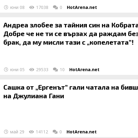
юни 08
17038
0
HotArena.net
Андреа злобее за тайния син на Кобрата
Добре че не ти се вързах да раждам бе
брак, да му мисли тази с „копелетата”!
юни 05
29533
10
HotArena.net
Сашка от „Ергенът” гали чатала на бив
на Джулиана Гани
май 29
14112
0
HotArena.net