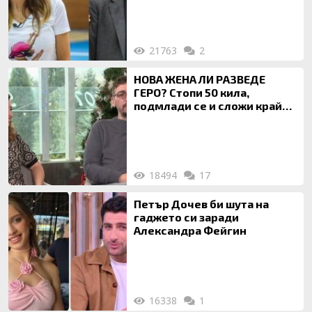
21763
2
НОВА ЖЕНА ЛИ РАЗВЕДЕ
ГЕРО? Стопи 50 кила,
подмлади се и сложи край
на 20-годишен брак
18494
17
Петър Дочев би шута на
гаджето си заради
Александра Фейгин
16338
1