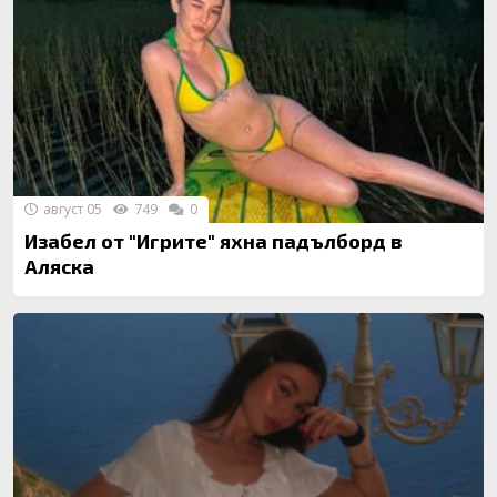
август 05
749
0
Изабел от "Игрите" яхна падълборд в
Аляска