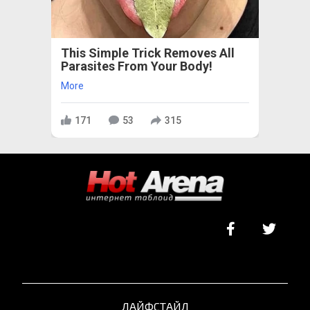
This Simple Trick Removes All
Parasites From Your Body!
More
171
53
315
ЛАЙФСТАЙЛ