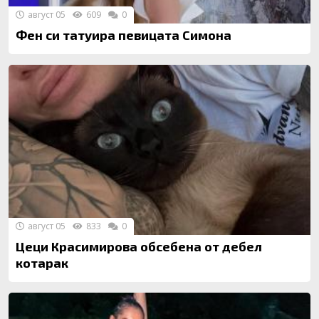
август 05
609
0
Фен си татуира певицата Симона
август 05
833
0
Цеци Красимирова обсебена от дебел
котарак