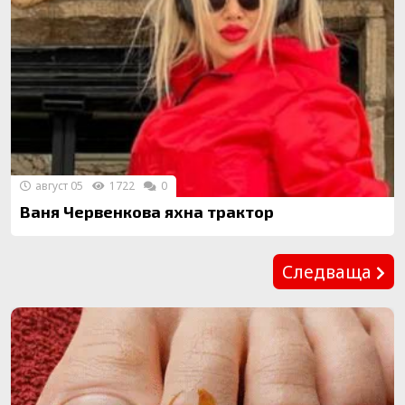
август 05
1722
0
Ваня Червенкова яхна трактор
Предишна
Следваща