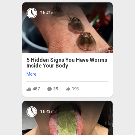
7 h 47 min
5 Hidden Signs You Have Worms
Inside Your Body
More
487
39
193
1 h 43 min