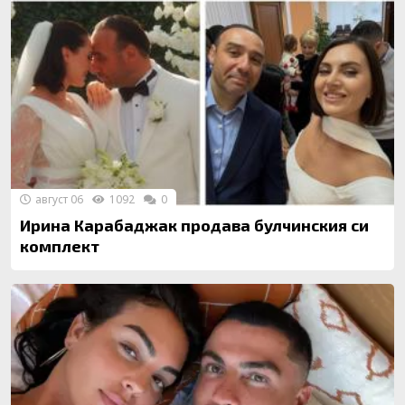
август 06
1092
0
Ирина Карабаджак продава булчинския си
комплект