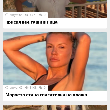
август 05
4473
0
Крисия вее гащи в Ница
август 05
3108
0
Марчето стана спасителка на плажа