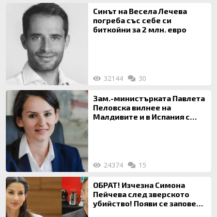
Синът на Весела Лечева
погреба със себе си
биткойни за 2 млн. евро
32144
30
Зам.-министърката Павлета
Пеловска вилнее на
Малдивите и в Испания с
богата любовница – брокер
на недвижими имоти
24374
15
ОБРАТ! Изчезна Симона
Пейчева след зверското
убийство! Появи се заповед
за локализирането й