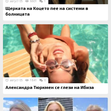
август 05
6601
1
Щерката на Коцето пее на системи в
болницата
август 05
1841
0
Александра Тюркмен се глези на Ибиза