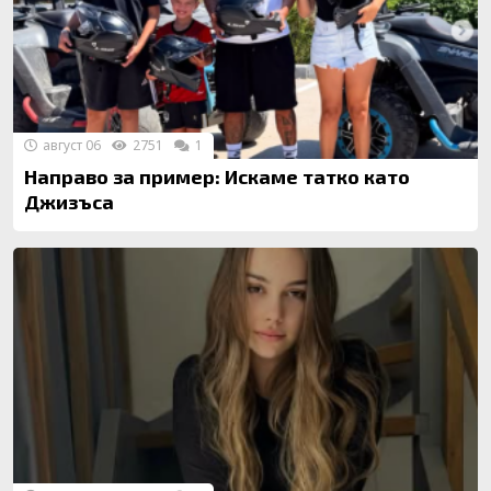
август 06
2751
1
Направо за пример: Искаме татко като
Джизъса