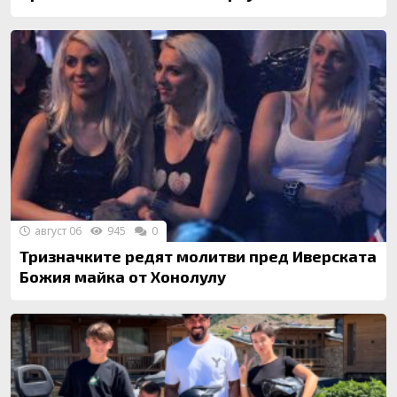
август 06
945
0
Тризначките редят молитви пред Иверската
Божия майка от Хонолулу