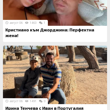
август 06
1463
1
Кристиано към Джорджина: Перфектна
жена!
август 06
1491
0
Ирина Тенчева с Иван в Португалия