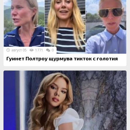
август 05
1771
0
Гуинет Полтроу щурмува тикток с голотия