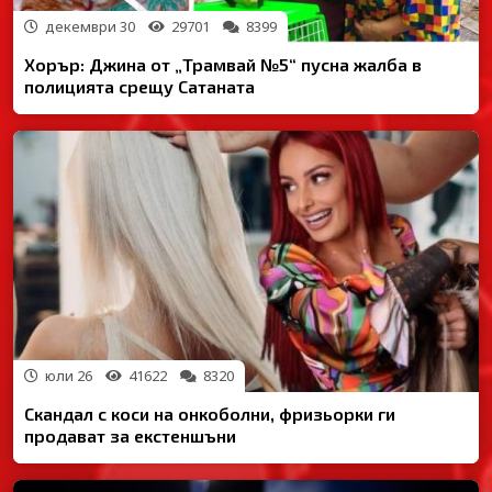
декември 30
29701
8399
Хорър: Джина от „Трамвай №5“ пусна жалба в
полицията срещу Сатаната
юли 26
41622
8320
Скандал с коси на онкоболни, фризьорки ги
продават за екстеншъни