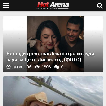
Не щади средства: Лена потроши луди
пари за Деа в Дисниленд (ФОТО)
август 06
1806
0