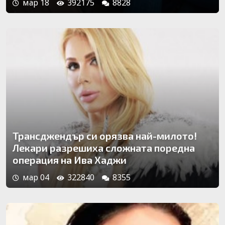
мар 18
392175
8828
Трансджендър си орязва най-милото!
Лекари разрешиха сложната поредна
операция на Ива Хаджи
мар 04
322840
8355