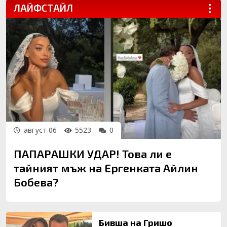
ЛАЙФСТАЙЛ
...
август 06
5523
0
ПАПАРАШКИ УДАР! Това ли е
тайният мъж на Ергенката Айлин
Бобева?
Бивша на Гришо