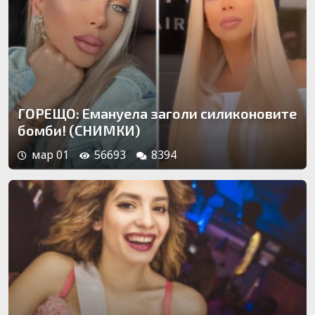
ГОРЕЩО: Емануела заголи силиконовите
бомби! (СНИМКИ)
мар 01
56693
8394