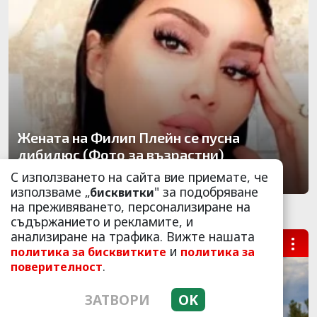
Жената на Филип Плейн се пусна
дибидюс (Фото за възрастни)
С използването на сайта вие приемате, че
мар 02
456267
8723
използваме „
" за подобряване
бисквитки
на преживяването, персонализиране на
съдържанието и рекламите, и
анализиране на трафика. Вижте нашата
ПОД ПРИЦЕЛ
...
и
политика за бисквитките
политика за
.
поверителност
ЗАТВОРИ
OK