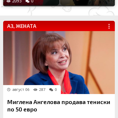
2093
0
АЗ, ЖЕНАТА
...
август 06
287
0
Миглена Ангелова продава тениски
по 50 евро