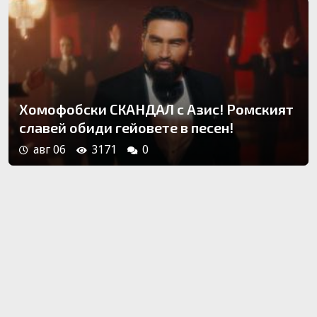
Хомофобски СКАНДАЛ с Азис! Ромският
славей обиди гейовете в песен!
авг 06
3171
0