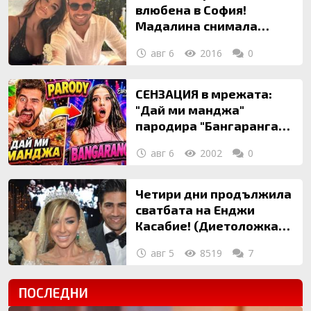
влюбена в София!
Мадалина снимала
първия си филм в
авг 6
2016
0
столицата
СЕНЗАЦИЯ в мрежата:
"Дай ми манджа"
пародира "Бангаранга"
(ВИДЕО)
авг 6
2002
0
Четири дни продължила
сватбата на Енджи
Касабие! (Диетоложката
загубила 4 деца)
авг 5
8519
7
ПОСЛЕДНИ