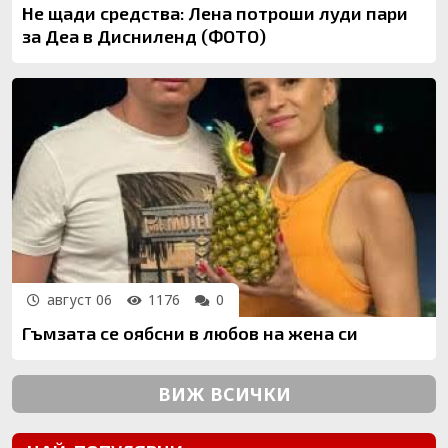
Не щади средства: Лена потроши луди пари
за Деа в Дисниленд (ФОТО)
август 06
1176
0
Гъмзата се оябсни в любов на жена си
ВИЖ ВСИЧКИ