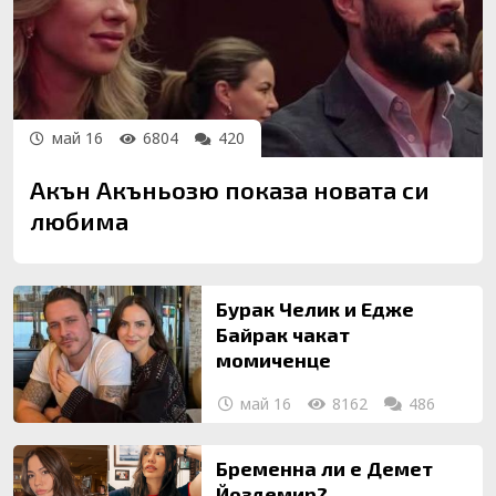
май 16
6804
420
Акън Акъньозю показа новата си
любима
Бурак Челик и Едже
Байрак чакат
момиченце
май 16
8162
486
Бременна ли е Демет
Йоздемир?