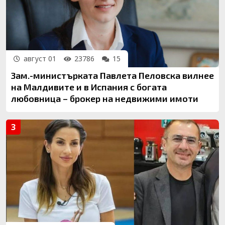
август 01
23786
15
Зам.-министърката Павлета Пеловска вилнее
на Малдивите и в Испания с богата
любовница – брокер на недвижими имоти