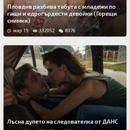
Пловдив разбива табута с младежи по
гащи и едрогърдести девойки (Горещи
снимки)
мар 19
332052
8076
Лъсна дупето на следователка от ДАНС