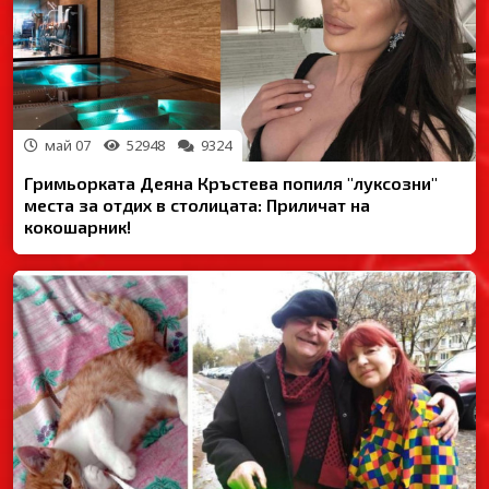
май 07
52948
9324
Гримьорката Деяна Кръстева попиля "луксозни"
места за отдих в столицата: Приличат на
кокошарник!