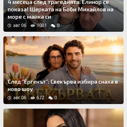
4 месеца след трагедията: Елинор се
показа! Щерката на Боби Михайлов на
море с майка си
авг 06
1001
0
След "Ергенът": Свекърва избира снаха в
ново шоу
авг 06
672
0