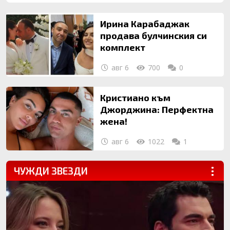
Ирина Карабаджак
продава булчинския си
комплект
авг 6
700
0
Кристиано към
Джорджина: Перфектна
жена!
авг 6
1022
1
ЧУЖДИ ЗВЕЗДИ
...