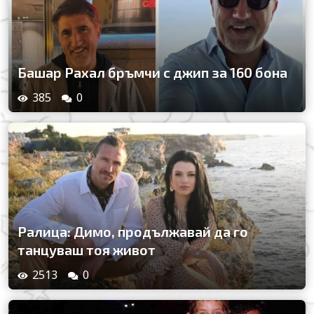
Башар Рахал бръмчи с джип за 160 бона
385
0
Ралица: Димо, продължавай да го
танцуваш тоя живот
2513
0