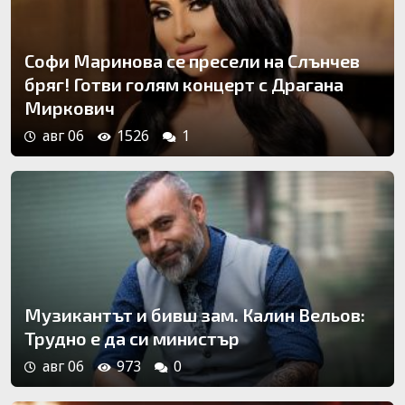
Софи Маринова се пресели на Слънчев
бряг! Готви голям концерт с Драгана
Миркович
авг 06
1526
1
Музикантът и бивш зам. Калин Вельов:
Трудно е да си министър
авг 06
973
0