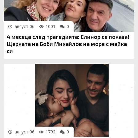
август 06
1001
0
4 месеца след трагедията: Елинор се показа!
Щерката на Боби Михайлов на море с майка
си
август 06
1792
0