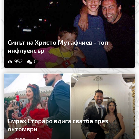
Синът на Христо Мутафчиев - топ
инфлуенсър
952
0
Емрах Стораро вдига сватба през
октомври