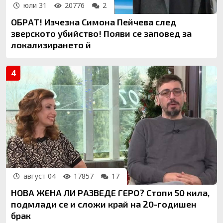
юли 31
20776
2
ОБРАТ! Изчезна Симона Пейчева след
зверското убийство! Появи се заповед за
локализирането й
август 04
17857
17
НОВА ЖЕНА ЛИ РАЗВЕДЕ ГЕРО? Стопи 50 кила,
подмлади се и сложи край на 20-годишен
брак