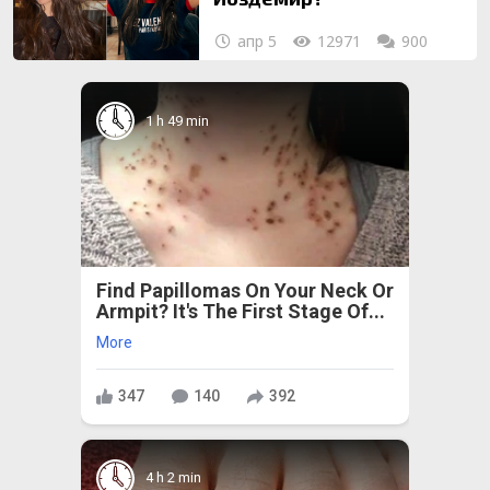
апр 5
12971
900
1 h 49 min
Find Papillomas On Your Neck Or
Armpit? It's The First Stage Of...
More
347
140
392
4 h 2 min