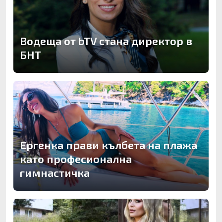
Водеща от bTV стана директор в
БНТ
Ергенка прави кълбета на плажа
като професионална
гимнастичка