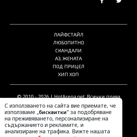
ЛАЙФСТАЙЛ
ЛЮБОПИТНО
СКАНДАЛИ
АЗ, ЖЕНАТА
ПОД ПРИЦЕЛ
ХИП ХОП
© 2010 - 2026 | HotArena.net. Всички права
запазени.
С използването на сайта вие приемате, че
използваме „
" за подобряване
бисквитки
на преживяването, персонализиране на
РЕКЛАМА
съдържанието и рекламите, и
КОНТАКТИ
анализиране на трафика. Вижте нашата