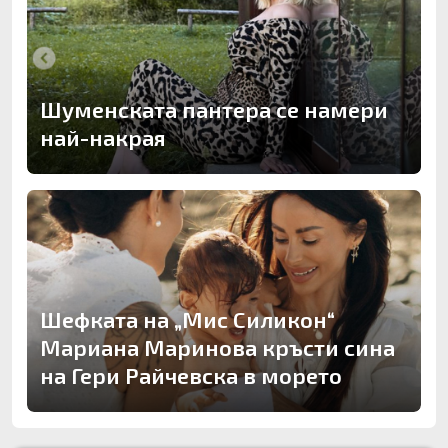
Шуменската пантера се намери
най-накрая
Шефката на „Мис Силикон“
Мариана Маринова кръсти сина
на Гери Райчевска в морето