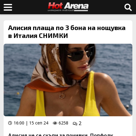
Алисия плаща по 3 бона на нощувка
в Италия СНИМКИ
16:00 | 15 сеп 24
6258
2
Алисия не се скъпи за почивки. Попфолк