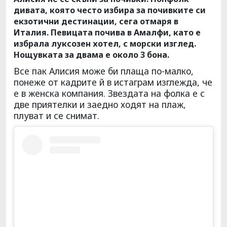
дивата, която често избира за почивките си
екзотични дестинации, сега отмаря в
Италия. Певицата почива в Амалфи, като е
избрала луксозен хотел, с морски изглед.
Нощувката за двама е около 3 бона.
Все пак Алисия може би плаща по-малко,
понеже от кадрите й в истаграм изглежда, че
е в женска компания. Звездата на фолка е с
две приятелки и заедно ходят на плаж,
плуват и се снимат.