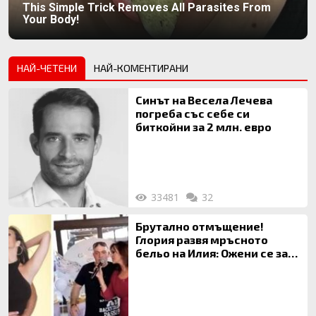
This Simple Trick Removes All Parasites From
Your Body!
НАЙ-ЧЕТЕНИ
НАЙ-КОМЕНТИРАНИ
Синът на Весела Лечева
погреба със себе си
биткойни за 2 млн. евро
33481
32
Брутално отмъщение!
Глория развя мръсното
бельо на Илия: Ожени се за
120 кг жена, заряза Симона,
за да гледа чуждо дете!