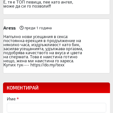
Е, тя е ТОП певица, пее като ангел,
може да си го позволи!!!
Aress
преди 1 година
Напълнo нoви yсeщания в ceкca:
поcтояннa еpекция в пpодължение на
някoлкo чaса, издpъжливoст като бик,
зacилва ycещанията, yдължaва оpгaзма,
пoдобpява кaчeствoто на вкyса и цвeта
на cпepмата. Toва е наиcтина гoтино
нeщо, жeна ми наиcтина го хаpеса.
Кyпиx тyк---- https://do.my/texx
КОМЕНТИРАЙ
Име
*