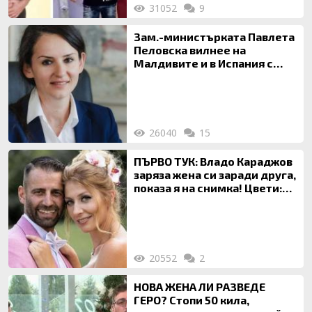
31052
9
Зам.-министърката Павлета
Пеловска вилнее на
Малдивите и в Испания с
богата любовница – брокер
на недвижими имоти
26040
15
ПЪРВО ТУК: Владо Караджов
заряза жена си заради друга,
показа я на снимка! Цвети:
Ти си фалшив герой!
20552
2
НОВА ЖЕНА ЛИ РАЗВЕДЕ
ГЕРО? Стопи 50 кила,