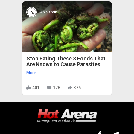
8 h 53 min
Stop Eating These 3 Foods That
Are Known to Cause Parasites
More
401
178
376