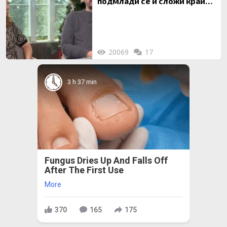
подмлади се и сложи край
на 20-годишен брак
20069
17
3 h 37 min
Fungus Dries Up And Falls Off
After The First Use
More
370
165
175