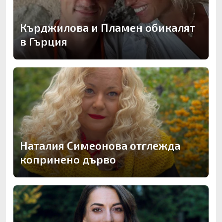
Кърджилова и Пламен обикалят
в Гърция
Наталия Симеонова отглежда
копринено дърво