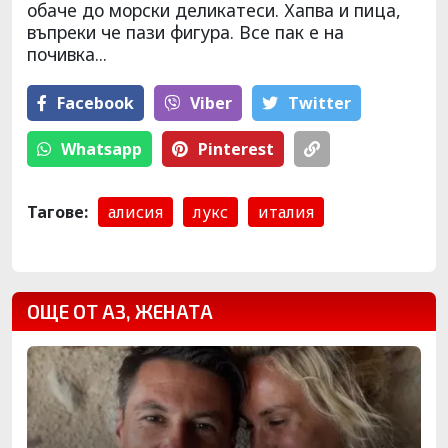
обаче до морски деликатеси. Хапва и пица,
въпреки че пази фигура. Все пак е на
почивка...
Facebook
Viber
Тwitter
Whatsapp
Pinterest
Тагове:
алисия
лукс
италия
ОЩЕ ОТ АЗ, ЖЕНАТА