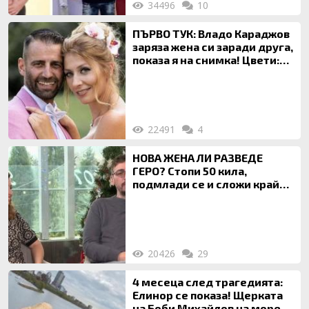
34496
10
ПЪРВО ТУК: Владо Караджов
заряза жена си заради друга,
показа я на снимка! Цвети:
Ти си фалшив герой!
22491
4
НОВА ЖЕНА ЛИ РАЗВЕДЕ
ГЕРО? Стопи 50 кила,
подмлади се и сложи край
на 20-годишен брак
20426
29
4 месеца след трагедията:
Елинор се показа! Щерката
на Боби Михайлов на море с