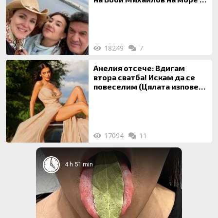
майка си
18249
7
Анелия отсече: Вдигам
втора сватба! Искам да се
повеселим (Цялата изповед
ТУК)
17094
11
4 h 51 min