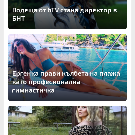
Водеща от bTV стана директор в
БНТ
Ергенка прави кълбета на плажа
като професионална
гимнастичка