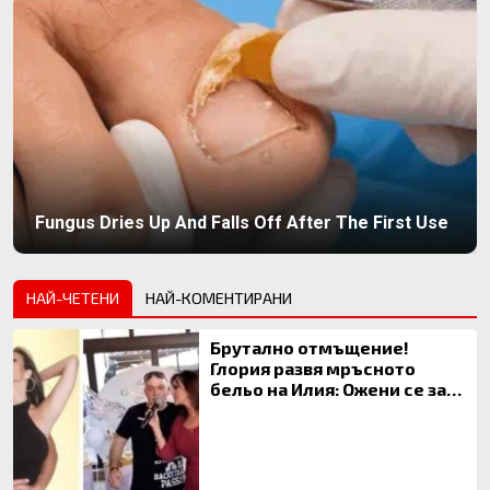
Fungus Dries Up And Falls Off After The First Use
НАЙ-ЧЕТЕНИ
НАЙ-КОМЕНТИРАНИ
Брутално отмъщение!
Глория развя мръсното
бельо на Илия: Ожени се за
120 кг жена, заряза Симона,
за да гледа чуждо дете!