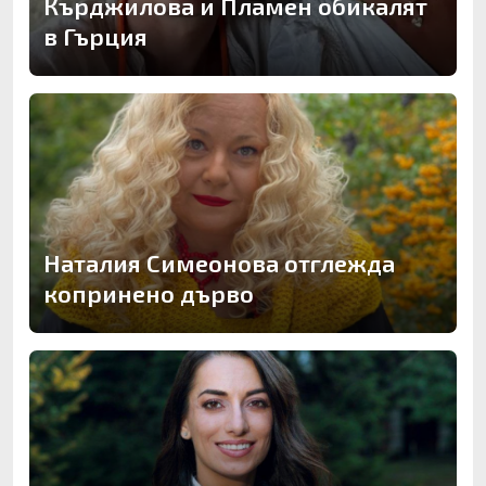
Кърджилова и Пламен обикалят
в Гърция
Наталия Симеонова отглежда
копринено дърво