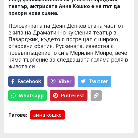
театър, актрисата Анна Кошко е на път да
покори нова сцена.
Половинката на Деян Донков стана част от
екипа на Драматично-кукления театър в
Пазарджик, където я посрещат с широко
отворени обятия. Рускинята, известна с
превъплъщението си в Мерилин Монро, вече
няма търпение за следващата голяма роля в
живота си.
Facebook
Viber
Тwitter
Whatsapp
Pinterest
Тагове:
анна кошко