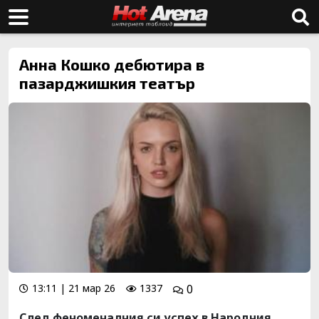
Анна Кошко дебютира в
пазарджишкия театър
13:11 | 21 мар 26
1337
0
След феноменалния си успех в Народния