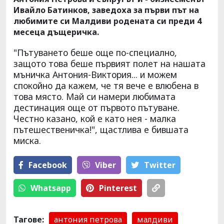
Ивайло Батинков, заведоха за първи път на
любимите си Малдиви родената си преди 4
месеца дъщеричка.
"Пътуването беше още по-специално,
защото това беше първият полет на нашата
мъничка Антония-Виктория... и можем
спокойно да кажем, че тя вече е влюбена в
това място. Май си намери любимата
дестинация още от първото пътуване.
Честно казано, кой е като нея - малка
пътешественичка!", щастлива е бившата
миска.
Facebook
Viber
Тwitter
Whatsapp
Pinterest
Тагове:
антония петрова
малдиви