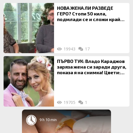
НОВА ЖЕНА ЛИ РАЗВЕДЕ
ГЕРО? Стопи 50 кила,
подмлади се и сложи край
на 20-годишен брак
19943
17
ПЪРВО ТУК: Владо Караджов
заряза жена си заради друга,
показа я на снимка! Цвети:
Ти си фалшив герой!
19705
1
9 h 10 min