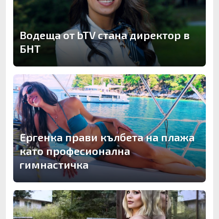
Водеща от bTV стана директор в
БНТ
Ергенка прави кълбета на плажа
като професионална
гимнастичка