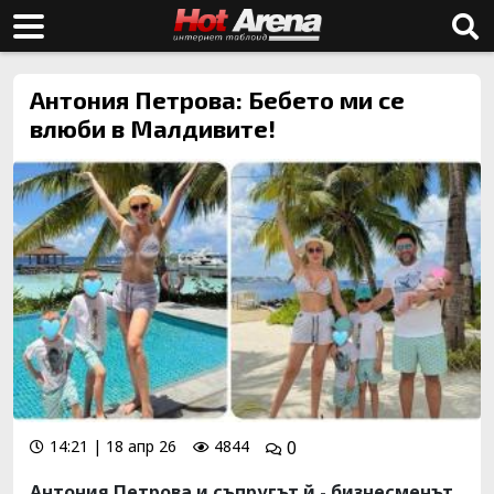
Антония Петрова: Бебето ми се
влюби в Малдивите!
14:21 | 18 апр 26
4844
0
Антония Петрова и съпругът й - бизнесменът