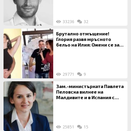
33236
32
Брутално отмъщение!
Глория развя мръсното
бельо на Илия: Ожени се за
120 кг жена, заряза Симона,
за да гледа чуждо дете!
29771
9
Зам.-министърката Павлета
Пеловска вилнее на
Малдивите и в Испания с
богата любовница – брокер
на недвижими имоти
25851
15