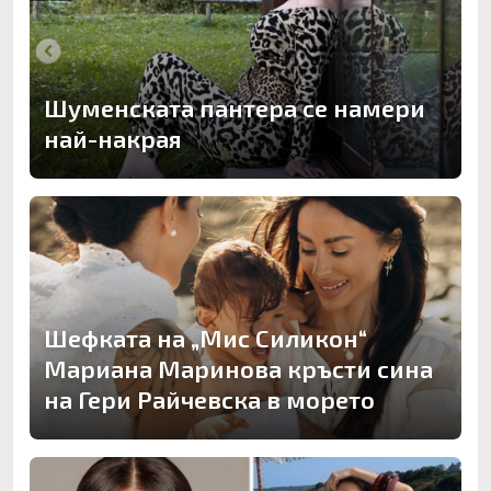
Шуменската пантера се намери
най-накрая
Шефката на „Мис Силикон“
Мариана Маринова кръсти сина
на Гери Райчевска в морето