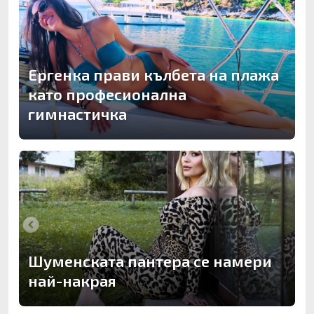
Ергенка прави кълбета на плажа
като професионална
гимнастичка
Шуменската пантера се намери
най-накрая