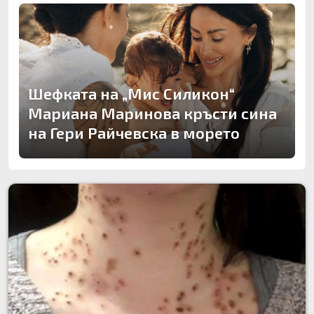
Шефката на „Мис Силикон“
Мариана Маринова кръсти сина
на Гери Райчевска в морето