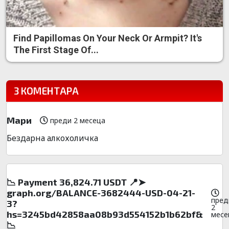
Find Papillomas On Your Neck Or Armpit? It's
The First Stage Of...
3 КОМЕНТАРА
Мари
преди 2 месеца
Бездарна алкохоличка
📉 Payment 36,824.71 USDT 📍➤
graph.org/BALANCE-3682444-USD-04-21-
пред
3?
2
hs=3245bd42858aa08b93d554152b1b62bf&
месе
📉