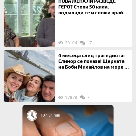
НОВА ЖЕНА ЛИ РАЗВЕДЕ
ГЕРО? Стопи 50 кила,
подмлади се и сложи край
на 20-годишен брак
20104
17
4 месеца след трагедията:
Елинор се показа! Щерката
на Боби Михайлов на море с
майка си
17878
7
10 h 31 min