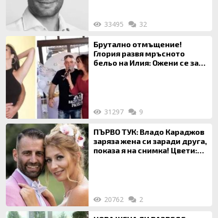
33495
32
Брутално отмъщение!
Глория развя мръсното
бельо на Илия: Ожени се за
120 кг жена, заряза Симона,
за да гледа чуждо дете!
31297
9
ПЪРВО ТУК: Владо Караджов
заряза жена си заради друга,
показа я на снимка! Цвети:
Ти си фалшив герой!
20762
2