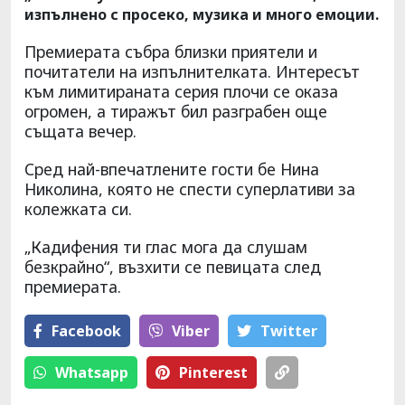
изпълнено с просеко, музика и много емоции.
Премиерата събра близки приятели и
почитатели на изпълнителката. Интересът
към лимитираната серия плочи се оказа
огромен, а тиражът бил разграбен още
същата вечер.
Сред най-впечатлените гости бе Нина
Николина, която не спести суперлативи за
колежката си.
„Кадифения ти глас мога да слушам
безкрайно“, възхити се певицата след
премиерата.
Facebook
Viber
Тwitter
Whatsapp
Pinterest