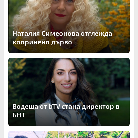
Наталия Симеонова отглежда
копринено дърво
Водеща от bTV стана директор в
БНТ