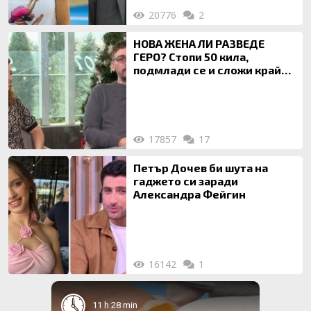
20776
2
НОВА ЖЕНА ЛИ РАЗВЕДЕ
ГЕРО? Стопи 50 кила,
подмлади се и сложи край
на 20-годишен брак
17857
17
Петър Дочев би шута на
гаджето си заради
Александра Фейгин
16142
1
11 h 28 min