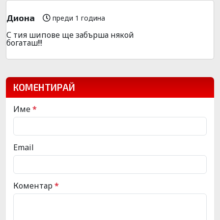
Диона
преди 1 година
С тия шипове ще забърша някой
богаташ!!!
КОМЕНТИРАЙ
Име
*
Email
Коментар
*