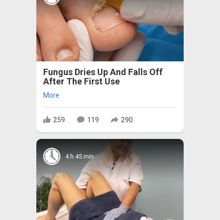
Fungus Dries Up And Falls Off
After The First Use
More
259
119
290
4 h 45 min