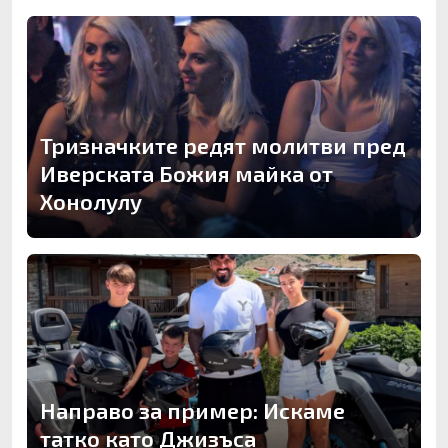
Тризначките редят молитви пред
Иверската Божия майка от
Хонолулу
Направо за пример: Искаме
татко като Джизъса