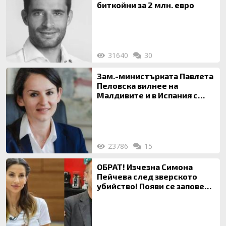
биткойни за 2 млн. евро
31640
30
Зам.-министърката Павлета
Пеловска вилнее на
Малдивите и в Испания с
богата любовница – брокер
на недвижими имоти
23786
15
ОБРАТ! Изчезна Симона
Пейчева след зверското
убийство! Появи се заповед
за локализирането й