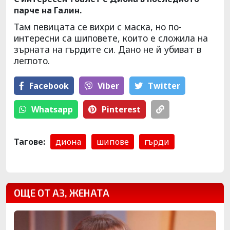
парче на Галин.
Там певицата се вихри с маска, но по-
интересни са шиповете, които е сложила на
зърната на гърдите си. Дано не й убиват в
леглото.
Facebook
Viber
Тwitter
Whatsapp
Pinterest
Тагове:
диона
шипове
гърди
ОЩЕ ОТ АЗ, ЖЕНАТА