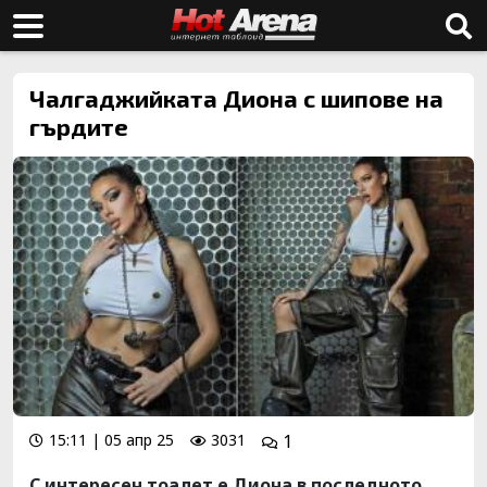
Чалгаджийката Диона с шипове на
гърдите
15:11 | 05 апр 25
3031
1
С интересен тоалет е Диона в последното