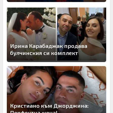
Ирина Карабаджак продава
булчинския си комплект
Кристиано към Джорджина:
Перфектна жена!