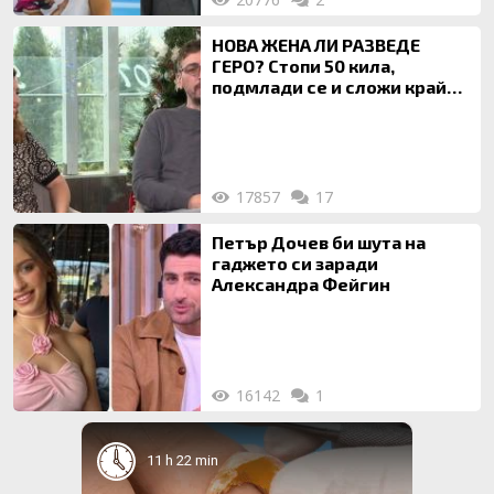
НОВА ЖЕНА ЛИ РАЗВЕДЕ
ГЕРО? Стопи 50 кила,
подмлади се и сложи край
на 20-годишен брак
17857
17
Петър Дочев би шута на
гаджето си заради
Александра Фейгин
16142
1
11 h 22 min