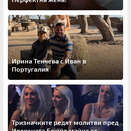
Ирина Тенчева с Иван в
Португалия
Тризначките редят молитви пред
Иверската Божия майка от