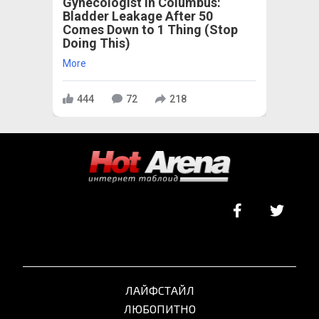
Gynecologist in Columbus:
Bladder Leakage After 50
Comes Down to 1 Thing (Stop
Doing This)
More
444
72
218
ЛАЙФСТАЙЛ
ЛЮБОПИТНО