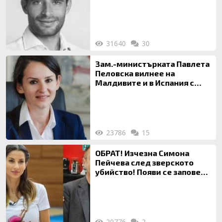
31640
30
Зам.-министърката Павлета
Пеловска вилнее на
Малдивите и в Испания с
богата любовница – брокер
на недвижими имоти
23786
15
ОБРАТ! Изчезна Симона
Пейчева след зверското
убийство! Появи се заповед
за локализирането й
20776
2