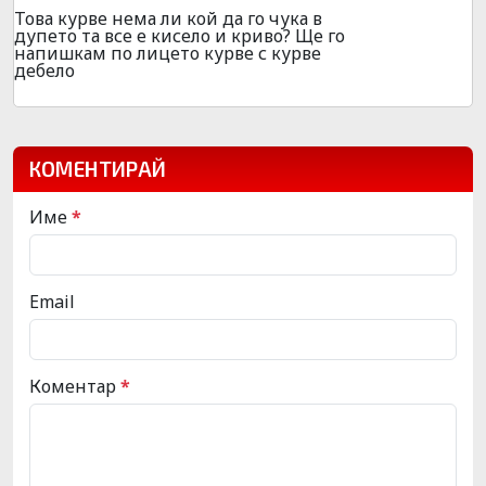
Това курве нема ли кой да го чука в
дупето та все е кисело и криво? Ще го
напишкам по лицето курве с курве
дебело
КОМЕНТИРАЙ
Име
*
Email
Коментар
*