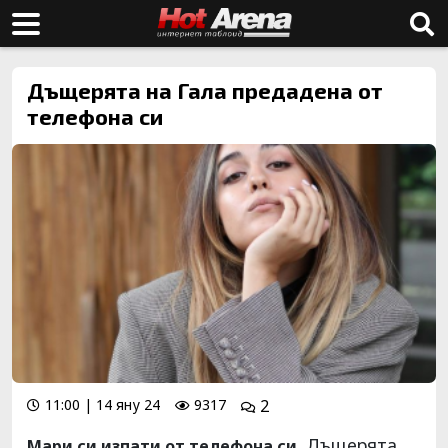
Дъщерята на Гала предадена от
телефона си
11:00 | 14 яну 24
9317
2
Дъщерята
Мари си изпати от телефона си.