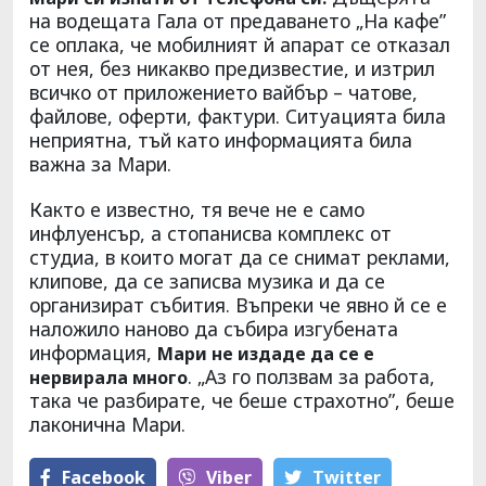
на водещата Гала от предаването „На кафе”
се оплака, че мобилният й апарат се отказал
от нея, без никакво предизвестие, и изтрил
всичко от приложението вайбър – чатове,
файлове, оферти, фактури. Ситуацията била
неприятна, тъй като информацията била
важна за Мари.
Както е известно, тя вече не е само
инфлуенсър, а стопанисва комплекс от
студиа, в които могат да се снимат реклами,
клипове, да се записва музика и да се
организират събития. Въпреки че явно й се е
наложило наново да събира изгубената
информация,
Мари не издаде да се е
. „Аз го ползвам за работа,
нервирала много
така че разбирате, че беше страхотно”, беше
лаконична Мари.
Facebook
Viber
Тwitter