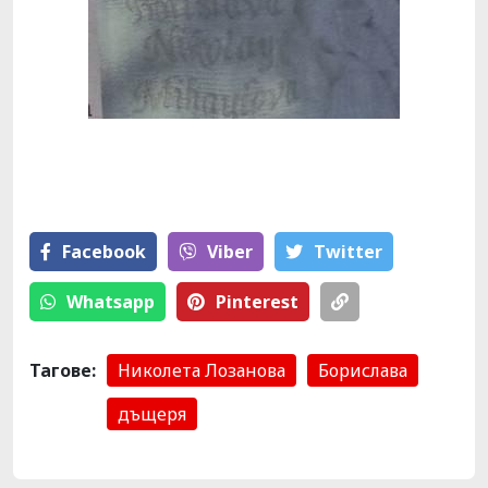
Facebook
Viber
Тwitter
Whatsapp
Pinterest
Тагове:
Николета Лозанова
Борислава
дъщеря