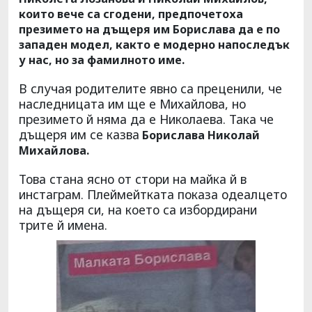
които вече са сгодени, предпочетоха
презимето на дъщеря им Борислава да е по
западен модел, както е модерно напоследък
у нас, но за фамилното име.
В случая родителите явно са преценили, че
наследницата им ще е Михайлова, но
презимето й няма да е Николаева. Така че
дъщеря им се казва
Борислава Николай
Михайлова.
Това стана ясно от стори на майка й в
инстаграм. Плеймейтката показа одеалцето
на дъщеря си, на което са избордирани
трите й имена.