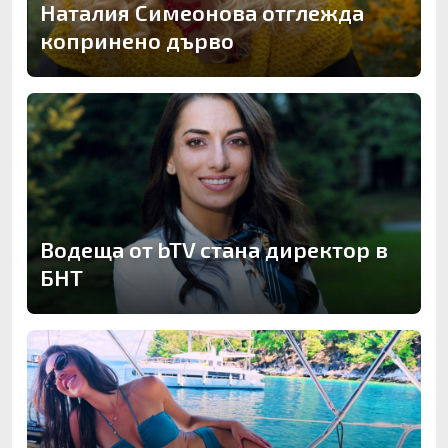
Наталия Симеонова отглежда
копринено дърво
Водеща от bTV стана директор в
БНТ