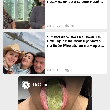
подмлади се и сложи край
на 20-годишен брак
20279
28
4 месеца след трагедията:
Елинор се показа! Щерката
на Боби Михайлов на море с
майка си
18193
7
8 h 25 min