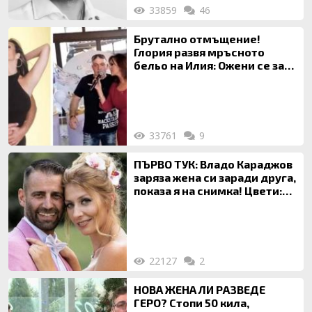
33859
46
Брутално отмъщение!
Глория развя мръсното
бельо на Илия: Ожени се за
120 кг жена, заряза Симона,
за да гледа чуждо дете!
33761
9
ПЪРВО ТУК: Владо Караджов
заряза жена си заради друга,
показа я на снимка! Цвети:
Ти си фалшив герой!
22127
2
НОВА ЖЕНА ЛИ РАЗВЕДЕ
ГЕРО? Стопи 50 кила,