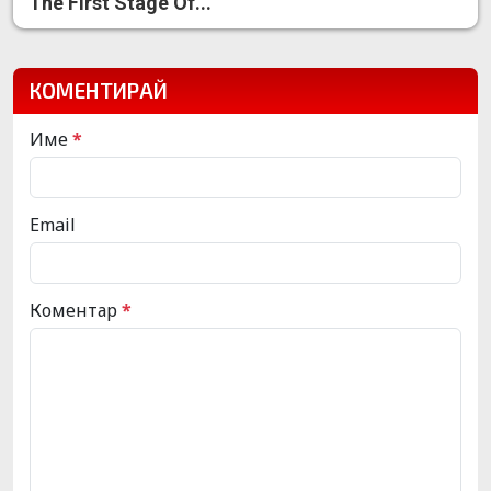
The First Stage Of...
КОМЕНТИРАЙ
Име
*
Email
Коментар
*