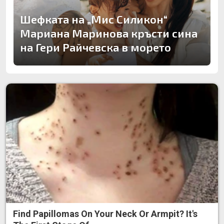
Шефката на „Мис Силикон“
Мариана Маринова кръсти сина
на Гери Райчевска в морето
Find Papillomas On Your Neck Or Armpit? It's