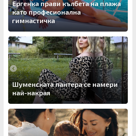
Ергенка прави кълбета на плажа
като професионална
гимнастичка
Шуменската пантера се намери
най-накрая