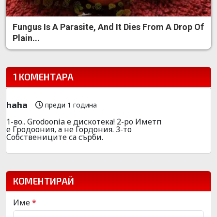
Fungus Is A Parasite, And It Dies From A Drop Of
Plain...
1 КОМЕНТАРА
haha
преди 1 година
1-во.. Grodoonia е дискотека! 2-ро Иметп
е Гродоония, а не Гордония. 3-то
Собствениците са сърби.
КОМЕНТИРАЙ
Име
*