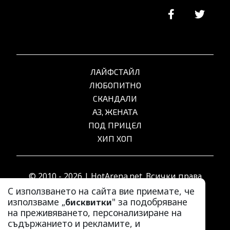
ЛАЙФСТАЙЛ
ЛЮБОПИТНО
СКАНДАЛИ
АЗ, ЖЕНАТА
ПОД ПРИЦЕЛ
ХИП ХОП
© 2010 - 2026 | HotArena.net. Всички права
запазени.
С използването на сайта вие приемате, че
използваме „
" за подобряване
бисквитки
на преживяването, персонализиране на
РЕКЛАМА
съдържанието и рекламите, и