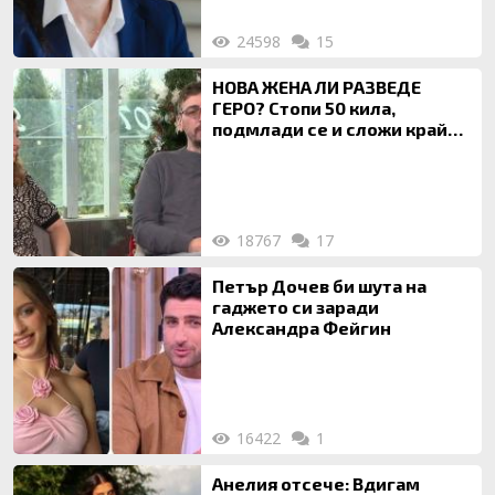
24598
15
НОВА ЖЕНА ЛИ РАЗВЕДЕ
ГЕРО? Стопи 50 кила,
подмлади се и сложи край
на 20-годишен брак
18767
17
Петър Дочев би шута на
гаджето си заради
Александра Фейгин
16422
1
Анелия отсече: Вдигам