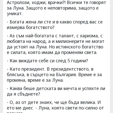
Астролози, ходжи, врачки?! Всички те говорят
за Луна. Защото е неповторима, защото е
уникат.
- Богата жена ли сте и в какво според вас се
измерва богатството?
- Аз съм най-богатата с талант, с харизма, с
любовта на народ, а и милионерите не могат
да устоят на Луна. Но истинското богатство
е силата, която имам да променям света.
- Как виждате себе си след 5 години?
- Като президент. В президентството, в
блясъка, в сърцето на България. Време е за
промяна, време е за Луна.
- Каква беше детската ви мечта и успяхте ли
да я сбъднете?
- О, аз от дете знаех, че ще бъда велика. И
ето ме днес - Луна, която свети по-силно от