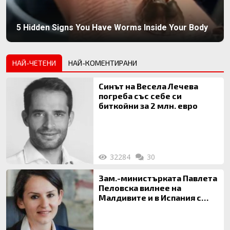
5 Hidden Signs You Have Worms Inside Your Body
НАЙ-ЧЕТЕНИ
НАЙ-КОМЕНТИРАНИ
Синът на Весела Лечева
погреба със себе си
биткойни за 2 млн. евро
32284
30
Зам.-министърката Павлета
Пеловска вилнее на
Малдивите и в Испания с
богата любовница – брокер
на недвижими имоти