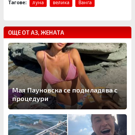
Тагове:
луна
велика
Ванга
ОЩЕ ОТ АЗ, ЖЕНАТА
Мая Пауновска се подмладява с
процедури