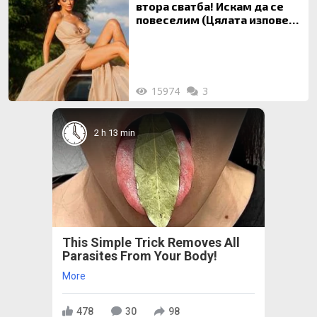
втора сватба! Искам да се
повеселим (Цялата изповед
ТУК)
15974
3
2 h 13 min
This Simple Trick Removes All
Parasites From Your Body!
More
478
30
98