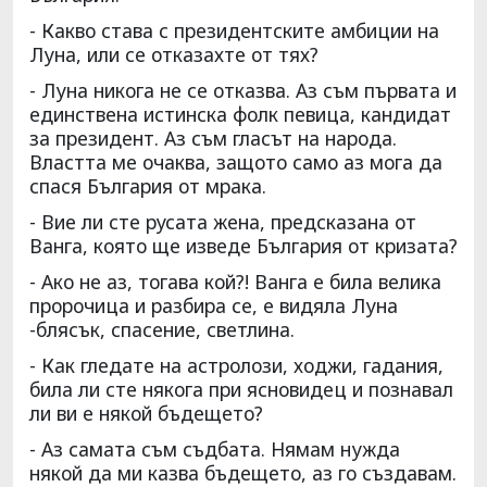
- Какво става с президентските амбиции на
Луна, или се отказахте от тях?
- Луна никога не се отказва. Аз съм първата и
единствена истинска фолк певица, кандидат
за президент. Аз съм гласът на народа.
Властта ме очаква, защото само аз мога да
спася България от мрака.
- Вие ли сте русата жена, предсказана от
Ванга, която ще изведе България от кризата?
- Ако не аз, тогава кой?! Ванга е била велика
пророчица и разбира се, е видяла Луна
-блясък, спасение, светлина.
- Как гледате на астролози, ходжи, гадания,
била ли сте някога при ясновидец и познавал
ли ви е някой бъдещето?
- Аз самата съм съдбата. Нямам нужда
някой да ми казва бъдещето, аз го създавам.