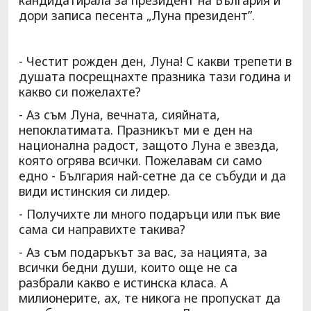
дори записа песента „Луна президент”.
- Честит рожден ден, Луна! С какви трепети в
душата посрещнахте празника тази година и
какво си пожелахте?
- Аз съм Луна, вечната, сияйната,
непоклатимата. Празникът ми е ден на
национална радост, защото Луна е звезда,
която огрява всички. Пожелавам си само
едно - България най-сетне да се събуди и да
види истинския си лидер.
- Получихте ли много подаръци или пък вие
сама си направихте такива?
- Аз съм подаръкът за вас, за нацията, за
всички бедни души, които още не са
разбрали какво е истинска класа. А
милионерите, ах, те никога не пропускат да