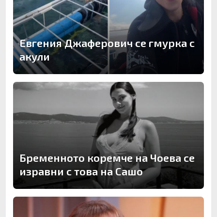
Евгения Джаферович се гмурка с
акули
Бременното коремче на Чоева се
изравни с това на Сашо