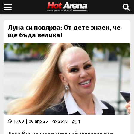
Луна си повярва: От дете знаех, че
ще бъда велика!
17:00 | 06 апр 25
2618
1
Луна Йорданова е сред най-популярните