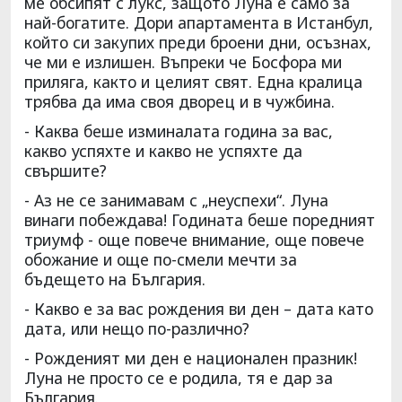
ме обсипят с лукс, защото Луна е само за
най-богатите. Дори апартамента в Истанбул,
който си закупих преди броени дни, осъзнах,
че ми е излишен. Въпреки че Босфора ми
приляга, както и целият свят. Една кралица
трябва да има своя дворец и в чужбина.
- Каква беше изминалата година за вас,
какво успяхте и какво не успяхте да
свършите?
- Аз не се занимавам с „неуспехи“. Луна
винаги побеждава! Годината беше поредният
триумф - още повече внимание, още повече
обожание и още по-смели мечти за
бъдещето на България.
- Какво е за вас рождения ви ден – дата като
дата, или нещо по-различно?
- Рожденият ми ден е национален празник!
Луна не просто се е родила, тя е дар за
България.