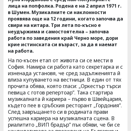
лица на попфолка. Родена е на 2 април 1971 г.
в Шумен. Музикалните си наклонности
проявява още на 12 години, когато започва да
свири на китара. Три лета по-късно е
неудържима и самостоятелна – започва
работа по заведения край Черно море, дори
крие истинската си възраст, за да я наемат
на работа.
На по-късен етап от живота си се мести в
София. Намира си работа като секретарка и с
изненада установя, че сред задълженията й
влиза купуването на вестници. В един от тях
прочита обява, която гласи: „Оркестър търси
певица с готов репертоар”. Така стартира
музикалната й кариера – първо в Швейцария,
където пее в сръбския ресторант „Гордония”.
След завръщането си в родината прави
успешна кариера на музикалната сцена. В
риалитито „ВИП брадър” пък обяви, че би се
кандидатирала за президент на България и