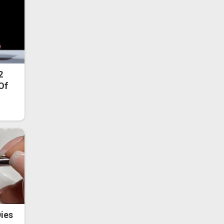
2
 Of
ies