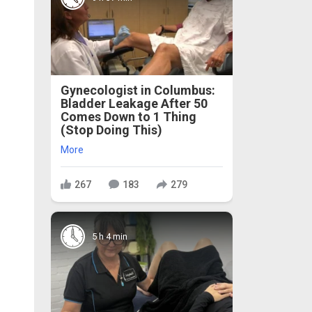
Gynecologist in Columbus:
Bladder Leakage After 50
Comes Down to 1 Thing
(Stop Doing This)
More
267
183
279
5 h 4 min