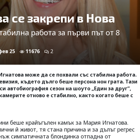
а се закрепи в Нова
табилна работа за първи път от 8
 фев 25
11676
2
 Игнатова може да се похвали със стабилна работа.
евизия, където дълго беше персона нон грата. Тази
си автобиография сезон на шоуто „Един за друг”,
 камерите отново е стабилно, както когато беше с
дини беше крайъгълен камък за Мария Игнатова.
ични й живот, тя стана причина и за дълъг регрес
днъж симпатичната блондинка отпадна от