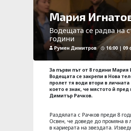
Мария Игнатов
Водещата се радва на с
години
Румен Димитров
16:00 | 09
За първи път от 8 години Мария
Водещата се закрепи в Нова тел
пролет тя води втори в личната 
което е знак, че мястото й пред
Димитър Рачков.
Раздялата с Рачков преди 8 го
Освен, че доведе до промяна в л
в кариерата на звездата. Изве