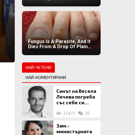
Fungus Is A Parasite, And It
Dies From A Drop Of Plain...
НАЙ-ЧЕТЕНИ
НАЙ-КОМЕНТИРАНИ
Синът на Весела
Лечева погреба
със себе си
биткойни за 2
32473
30
млн. евро
Зам.-
министърката