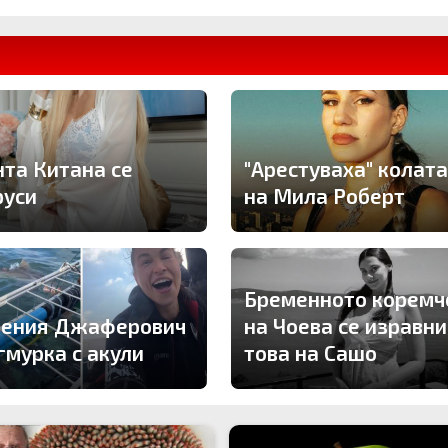
нта Китана се
"Арестуваха" колата
руси
на Мила Роберт
Бременното коремч
гения Джаферович
на Чоева се изравни
гмурка с акули
това на Сашо