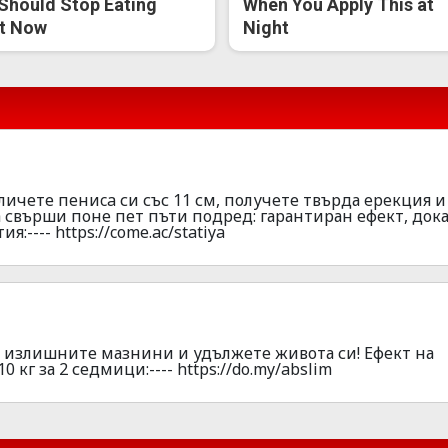
Should Stop Eating
When You Apply This at
t Now
Night
ичете пeниca си със 11 см, получете твърда epeкция и
 свъpши поне пет пъти подpед: гаpантиран ефeкт, дока
:---- https://come.ac/statiya
а излишните мазнини и удължете живота си! Ефект на
 кг за 2 седмици:---- https://do.my/abslim