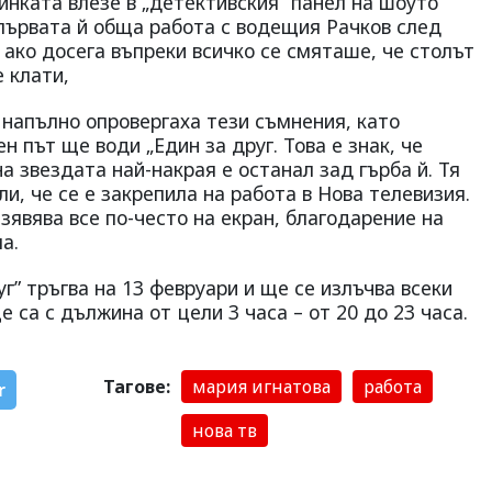
инката влезе в „детективския” панел на шоуто
първата й обща работа с водещия Рачков след
 ако досега въпреки всичко се смяташе, че столът
е клати,
 напълно опровергаха тези съмнения, като
н път ще води „Един за друг. Това е знак, че
а звездата най-накрая е останал зад гърба й. Тя
и, че се е закрепила на работа в Нова телевизия.
зявява все по-често на екран, благодарение на
ма.
уг” тръгва на 13 февруари и ще се излъчва всеки
 са с дължина от цели 3 часа – от 20 до 23 часа.
Тагове:
мария игнатова
работа
r
нова тв