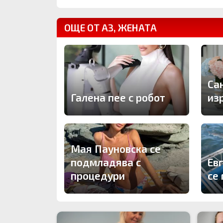
ОЩЕ ОТ АЗ, ЖЕНАТА
Са
Галена пее с робот
из
Мая Пауновска се
подмладява с
Ев
процедури
се 