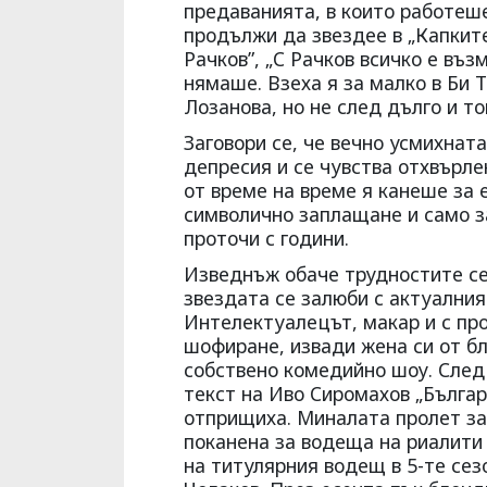
предаванията, в които работеше
продължи да звездее в „Капките
Рачков”, „С Рачков всичко е въз
нямаше. Взеха я за малко в Би 
Лозанова, но не след дълго и т
Заговори се, че вечно усмихнат
депресия и се чувства отхвърл
от време на време я канеше за 
символично заплащане и само з
проточи с години.
Изведнъж обаче трудностите се 
звездата се залюби с актуалния
Интелектуалецът, макар и с пр
шофиране, извади жена си от бл
собствено комедийно шоу. След
текст на Иво Сиромахов „Бълга
отприщиха. Миналата пролет за
поканена за водеща на риалити 
на титулярния водещ в 5-те сез