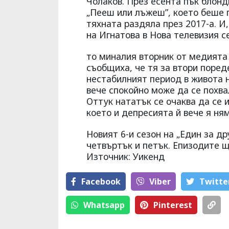
Чолаков. През есента пък блонд
„Пееш или лъжеш”, което беше 
тяхната раздяла през 2017-а. И,
на Игнатова в Нова телевизия с
то миналия вторник от медията
съобщиха, че тя за втори пореде
нестабилният период в живота н
вече спокойно може да се похвал
Оттук нататък се очаква да се и
което и депресията й вече я ня
Новият 6-и сезон на „Един за др
четвъртък и петък. Епизодите ще
Източник: Уикенд
Facebook
Viber
Тwitte
Whatsapp
Pinterest