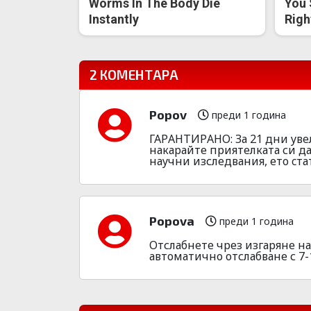
Worms In The Body Die
You 
Instantly
Righ
2 КОМЕНТАРА
Popov
преди 1 година
ГАPАНТИPАНО: За 21 дни yвeл
накаpайте приятелката си да
наyчни изследвания, ето cтатия
Popovа
преди 1 година
Отслабнете чрез изгаряне н
автоматично отслабване с 7-10