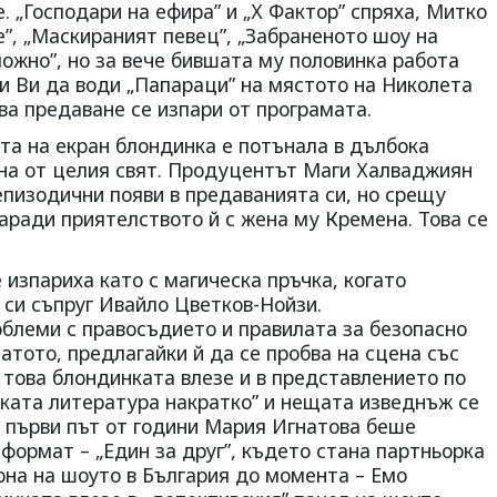
. „Господари на ефира” и „Х Фактор” спряха, Митко
”, „Маскираният певец”, „Забраненото шоу на
можно”, но за вече бившата му половинка работа
Ти Ви да води „Папараци” на мястото на Николета
ова предаване се изпари от програмата.
ата на екран блондинка е потънала в дълбока
ена от целия свят. Продуцентът Маги Халваджиян
епизодични появи в предаванията си, но срещу
аради приятелството й с жена му Кремена. Това се
изпариха като с магическа пръчка, когато
 си съпруг Ивайло Цветков-Нойзи.
облеми с правосъдието и правилата за безопасно
атото, предлагайки й да се пробва на сцена със
 това блондинката влезе и в представлението по
рката литература накратко” и нещата изведнъж се
 първи път от години Мария Игнатова беше
формат – „Един за друг”, където стана партньорка
она на шоуто в България до момента – Емо