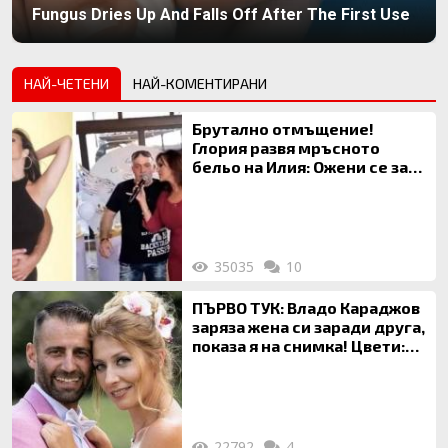
Fungus Dries Up And Falls Off After The First Use
НАЙ-ЧЕТЕНИ
НАЙ-КОМЕНТИРАНИ
Брутално отмъщение!
Глория развя мръсното
бельо на Илия: Ожени се за
120 кг жена, заряза Симона,
за да гледа чуждо дете!
35035
10
ПЪРВО ТУК: Владо Караджов
заряза жена си заради друга,
показа я на снимка! Цвети:
Ти си фалшив герой!
22792
4