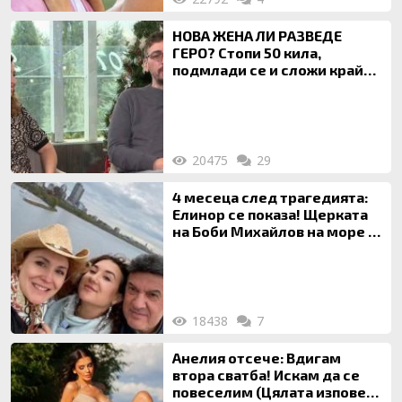
НОВА ЖЕНА ЛИ РАЗВЕДЕ
ГЕРО? Стопи 50 кила,
подмлади се и сложи край
на 20-годишен брак
20475
29
4 месеца след трагедията:
Елинор се показа! Щерката
на Боби Михайлов на море с
майка си
18438
7
Анелия отсече: Вдигам
втора сватба! Искам да се
повеселим (Цялата изповед