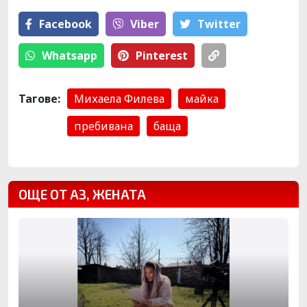
Facebook
Viber
Тwitter
Whatsapp
Pinterest
Тагове:
Михаела Филева
майка
пребивана
баща
ОЩЕ ОТ АЗ, ЖЕНАТА