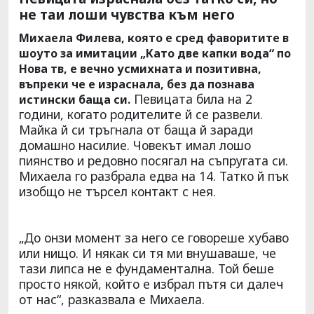
не таи лоши чувства към него
Михаела Филева, която е сред фаворитите в
шоуто за имитации „Като две капки вода“ по
Нова тв, е вечно усмихната и позитивна,
въпреки че е израснала, без да познава
Певицата била на 2
истински баща си.
години, когато родителите й се развели.
Майка й си тръгнала от баща й заради
домашно насилие. Човекът имал лошо
пиянство и редовно посягал на съпругата си.
Михаела го разбрала едва на 14. Татко й пък
изобщо не търсел контакт с нея.
„До онзи момент за него се говореше хубаво
или нищо. И някак си тя ми внушаваше, че
тази липса не е фундаментална. Той беше
просто някой, който е избрал пътя си далеч
от нас“, разказвала е Михаела.