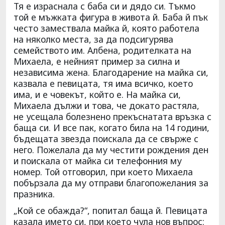
Тя е израснала с баба си и дядо си. Тъкмо
той е мъжката фигура в живота й. Баба й пък
често замествала майка й, която работела
на няколко места, за да подсигурява
семейството им. Албена, родителката на
Михаела, е нейният пример за силна и
независима жена. Благодарение на майка си,
казвала е певицата, тя има всичко, което
има, и е човекът, който е. На майка си,
Михаела дължи и това, че докато растяла,
не усещала болезнено прекъснатата връзка с
баща си. И все пак, когато била на 14 години,
бъдещата звезда поискала да се свърже с
него. Пожелала да му честити рождения ден
и поискала от майка си телефонния му
номер. Той отговорил, при което Михаела
побързала да му отправи благопожелания за
празника.
„Кой се обажда?“, попитал баща й. Певицата
казала името си, при което чула нов въпрос: