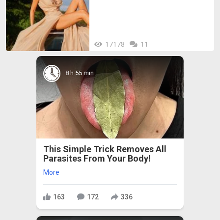
ТУК)
17178
11
8 h 55 min
This Simple Trick Removes All
Parasites From Your Body!
More
163
172
336