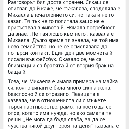
Разговорът бил доста странен. Сякаш се
опитвал да й каже, че съжалява, споделяла е
Михаела впечатлението си, но така и не го
казал. Тя пък не го попитала защо не е
присъствал в живота й. Нямала потребност
да знае. „Не тая лошо към него“, казвала е
Михаела. Дълго време тя знаела, че той има
ново семейство, но не се осмелявала да
потърси контакт. Един ден две момчета й
писали във фейсбук. Оказало се, че са
близнаци и са братята й от втория брак на
баща й.
Това, че Михаела е имала примера на майка
си, която винаги е била много силна жена,
безспорно й се отразило. Певицата е
казвала, че в отношенията си с мъжете
търси партньорство, рамо, на което да се
опре, когато има нужда, но ако самата тя
реши. „Не мога да бъда слаба, за да се
чувства някой друг героя на деня“, казвала е