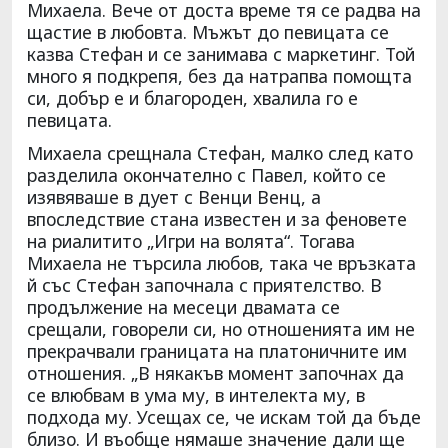
Михаела. Вече от доста време тя се радва на
щастие в любовта. Мъжът до певицата се
казва Стефан и се занимава с маркетинг. Той
много я подкрепя, без да натрапва помощта
си, добър е и благороден, хвалила го е
певицата.
Михаела срещнала Стефан, малко след като
разделила окончателно с Павел, който се
изявяваше в дует с Венци Венц, а
впоследствие стана известен и за феновете
на риалитито „Игри на волята“. Тогава
Михаела не търсила любов, така че връзката
й със Стефан започнала с приятелство. В
продължение на месеци двамата се
срещали, говорели си, но отношенията им не
прекрачвали границата на платоничните им
отношения. „В някакъв момент започнах да
се влюбвам в ума му, в интелекта му, в
подхода му. Усещах се, че искам той да бъде
близо. И въобще нямаше значение дали ще