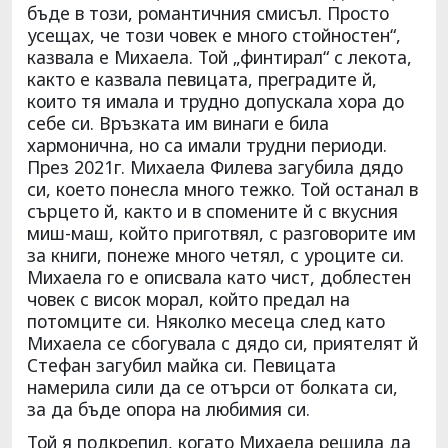
бъде в този, романтичния смисъл. Просто
усещах, че този човек е много стойностен“,
казвала е Михаела. Той „финтирал“ с лекота,
както е казвала певицата, преградите й,
които тя имала и трудно допускала хора до
себе си. Връзката им винаги е била
хармонична, но са имали трудни периоди.
През 2021г. Михаела Филева загубила дядо
си, което понесла много тежко. Той останал в
сърцето й, както и в спомените й с вкусния
миш-маш, който приготвял, с разговорите им
за книги, понеже много четял, с уроците си.
Михаела го е описвала като чист, доблестен
човек с висок морал, който предал на
потомците си. Няколко месеца след като
Михаела се сбогувала с дядо си, приятелят й
Стефан загубил майка си. Певицата
намерила сили да се отърси от болката си,
за да бъде опора на любимия си.
Той я подкрепил, когато Михаела решила да