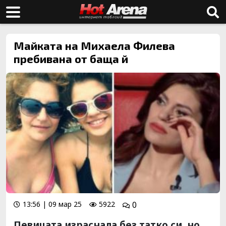
Майката на Михаела Филева
пребивана от баща й
13:56 | 09 мар 25
5922
0
Певицата израснала без татко си, но