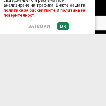
съдържанието и рекламите, и
анализиране на трафика. Вижте нашата
и
политика за бисквитките
политика за
.
поверителност
ЛАЙФСТАЙЛ
ЗАТВОРИ
OK
ЛЮБОПИТНО
СКАНДАЛИ
АЗ, ЖЕНАТА
ПОД ПРИЦЕЛ
ХИП ХОП
© 2010 - 2026 | HotArena.net. Всички права
запазени.
РЕКЛАМА
КОНТАКТИ
ОБЩИ УСЛОВИЯ