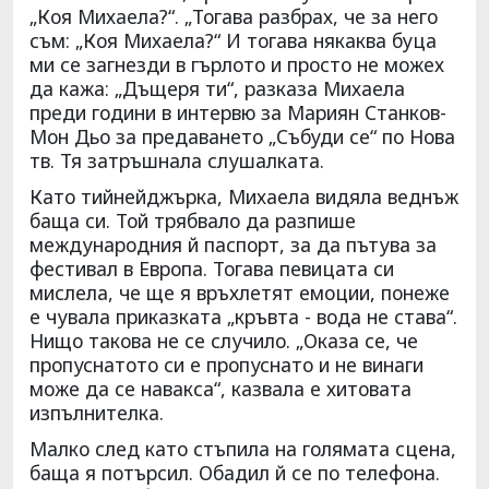
„Коя Михаела?“. „Тогава разбрах, че за него
съм: „Коя Михаела?“ И тогава някаква буца
ми се загнезди в гърлото и просто не можех
да кажа: „Дъщеря ти“, разказа Михаела
преди години в интервю за Мариян Станков-
Мон Дьо за предаването „Събуди се“ по Нова
тв. Тя затръшнала слушалката.
Като тийнейджърка, Михаела видяла веднъж
баща си. Той трябвало да разпише
международния й паспорт, за да пътува за
фестивал в Европа. Тогава певицата си
мислела, че ще я връхлетят емоции, понеже
е чувала приказката „кръвта - вода не става“.
Нищо такова не се случило. „Оказа се, че
пропуснатото си е пропуснато и не винаги
може да се навакса“, казвала е хитовата
изпълнителка.
Малко след като стъпила на голямата сцена,
баща я потърсил. Обадил й се по телефона.