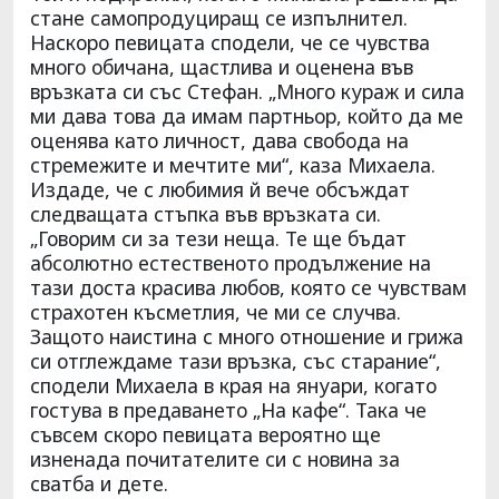
стане самопродуциращ се изпълнител.
Наскоро певицата сподели, че се чувства
много обичана, щастлива и оценена във
връзката си със Стефан. „Много кураж и сила
ми дава това да имам партньор, който да ме
оценява като личност, дава свобода на
стремежите и мечтите ми“, каза Михаела.
Издаде, че с любимия й вече обсъждат
следващата стъпка във връзката си.
„Говорим си за тези неща. Те ще бъдат
абсолютно естественото продължение на
тази доста красива любов, която се чувствам
страхотен късметлия, че ми се случва.
Защото наистина с много отношение и грижа
си отглеждаме тази връзка, със старание“,
сподели Михаела в края на януари, когато
гостува в предаването „На кафе“. Така че
съвсем скоро певицата вероятно ще
изненада почитателите си с новина за
сватба и дете.