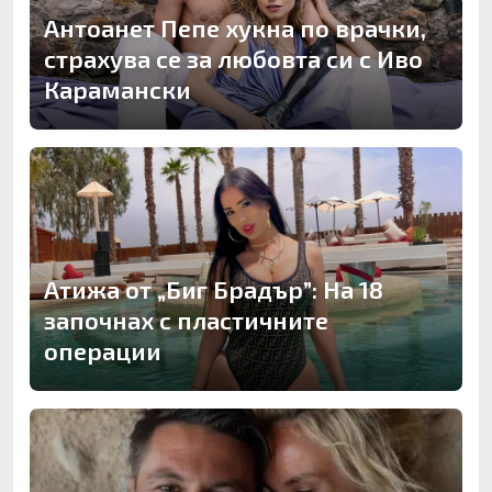
Антоанет Пепе хукна по врачки,
страхува се за любовта си с Иво
Карамански
Атижа от „Биг Брадър”: На 18
започнах с пластичните
операции