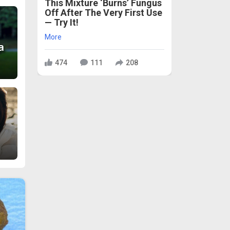
This Mixture ‘Burns’ Fungus
Off After The Very First Use
— Try It!
More
а
474
111
208