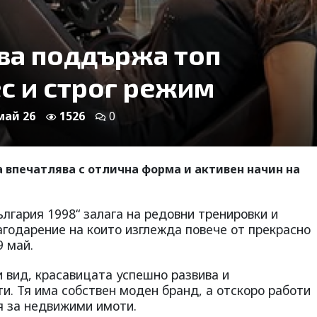
ва поддържа топ
с и строг режим
 май 26
1526
0
 впечатлява с отлична форма и активен начин на
лгария 1998“ залага на редовни тренировки и
агодарение на които изглежда повече от прекрасно
9 май.
и вид, красавицата успешно развива и
и. Тя има собствен моден бранд, а отскоро работи
я за недвижими имоти.