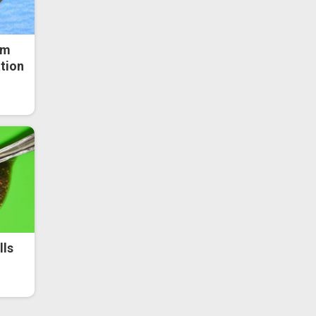
om
ation
lls