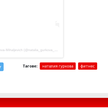
aljevich (@natalia_gurkova_mihaljevich)
Тагове:
наталия гуркова
фитнес
r