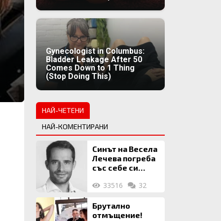
Gynecologist in Columbus:
Bladder Leakage After 50
Comes Down to 1 Thing
(Stop Doing This)
НАЙ-ЧЕТЕНИ
НАЙ-КОМЕНТИРАНИ
Синът на Весела
Лечева погреба
със себе си
биткойни за 2
33516
32
млн. евро
Брутално
отмъщение!