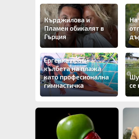
Кърджилова и
На
Пламен обикалят в
от
Гърция
дъ
Ергенка прави
кълбета на плажа
като професионална
Шу
гимнастичка
се