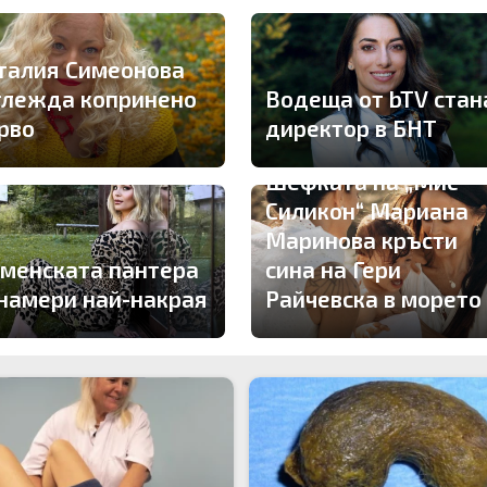
талия Симеонова
глежда копринено
Водеща от bTV стан
рво
директор в БНТ
Шефката на „Мис
Силикон“ Мариана
Маринова кръсти
менската пантера
сина на Гери
 намери най-накрая
Райчевска в морето