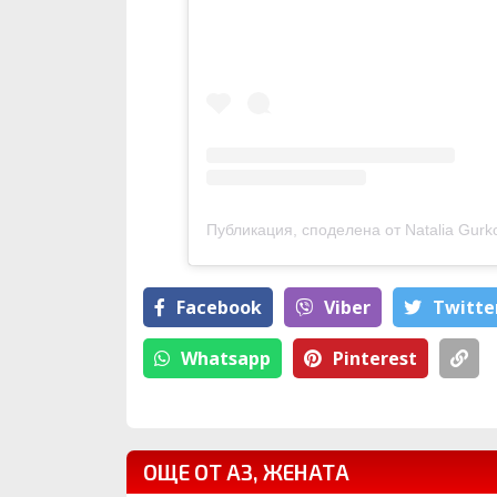
Публикация, споделена от Natalia Gurkova-Mih
Facebook
Viber
Тwitte
Whatsapp
Pinterest
ОЩЕ ОТ АЗ, ЖЕНАТА