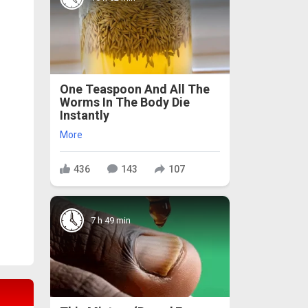
One Teaspoon And All The
Worms In The Body Die
Instantly
More
436
143
107
7 h 49 min