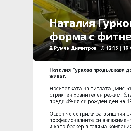
Наталия Гурко
форма с фитне
Румен Димитров
12:15 | 16
Наталия Гуркова продължава да
живот.
Носителката на титлата „Мис Бъ
стриктен хранителен режим, бл
преди 49-ия си рожден ден на 1
Освен че се грижи за външния с
професионалните си ангажимент
и като брокер в голяма компани