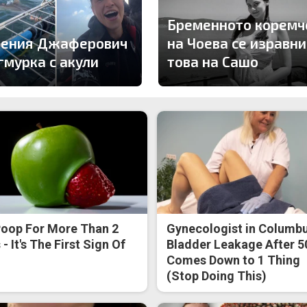
Бременното коремч
гения Джаферович
на Чоева се изравни
гмурка с акули
това на Сашо
oop For More Than 2
Gynecologist in Columbu
- It's The First Sign Of
Bladder Leakage After 5
Comes Down to 1 Thing
(Stop Doing This)