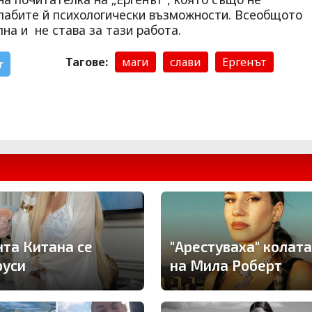
слабите й психологически възможности. Всеобщото
на и не става за тази работа.
Тагове:
маги
слави
Ергенът
r
нта Китана се
"Арестуваха" колата
руси
на Мила Роберт