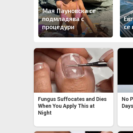
Мая Пауновска се
подмладява с
Ев
процедури
се 
Fungus Suffocates and Dies
No P
When You Apply This at
Days 
Night