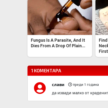
Fungus Is A Parasite, And It
Find
Dies From A Drop Of Plain...
Neck
Firs
1 КОМЕНТАРА
слави
преди 1 година
да извади малко от краденит