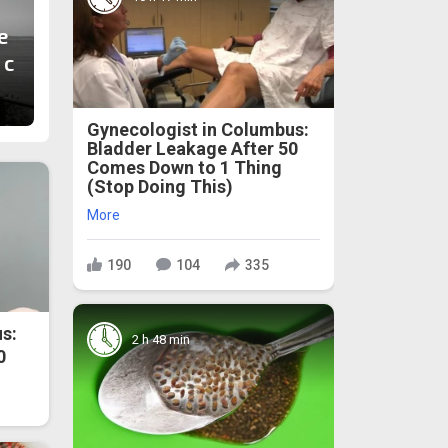
е
 с
Gynecologist in Columbus:
Bladder Leakage After 50
Comes Down to 1 Thing
(Stop Doing This)
More
190
104
335
s:
2 h 48 min
0