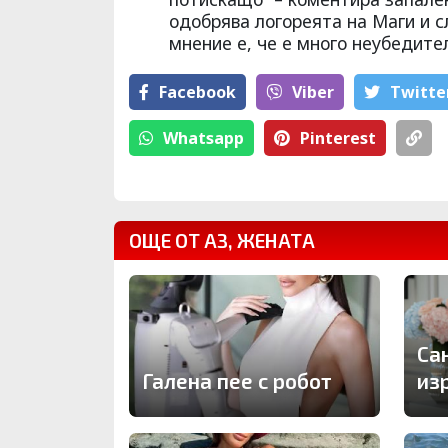
одобрява логореята на Маги и 
мнение е, че е много неубедител
Facebook
Viber
Тwitte
Whatsapp
Pinterest
ОЩЕ ОТ АЗ, ЖЕНАТА
Са
Галена пее с робот
из