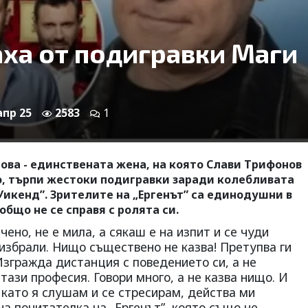
ха от подигравки Маги
апр 25
2583
1
ва - единствената жена, на която Слави Трифонов
но, търпи жестоки подигравки заради колебливата
„Уикенд”. Зрителите на „Ергенът” са единодушни в
бщо не се справя с ролята си.
чено, не е мила, а сякаш е на изпит и се чуди
я избрали. Нищо съществено не казва! Претупва ги
 Изгражда дистанция с поведението си, а не
 тази професия. Говори много, а не казва нищо. И
 като я слушам и се стресирам, действа ми
а почитателка на „Ергенът”, която също не