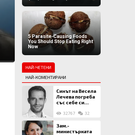
5 Parasite-Causing Foods
You Should Stop Eating Right
Now
НАЙ-ЧЕТЕНИ
НАЙ-КОМЕНТИРАНИ
Синът на Весела
Лечева погреба
със себе си
биткойни за 2
32767
32
млн. евро
Зам.-
министърката