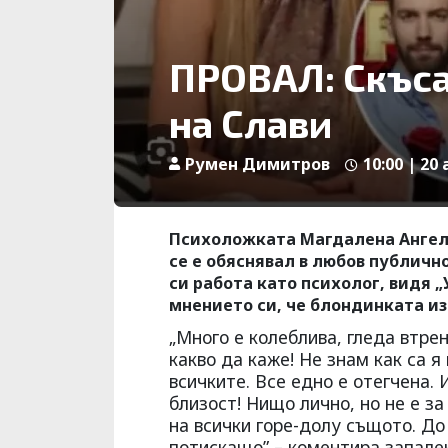
ПРОВАЛ: Скъса
на Слави
Румен Димитров
10:00 | 20 
Психоложката Магдалена Ангело
се е обяснявал в любов публич
си работа като психолог, видя 
мнението си, че блондинката изо
„Много е колеблива, гледа втрен
какво да каже! Не знам как са 
всичките. Все едно е отегчена.
близост! Нищо лично, но не е за
на всички горе-долу същото. До
потискащо” – коментира запален