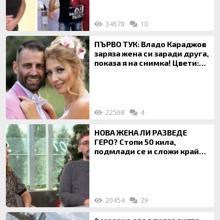
34678
10
ПЪРВО ТУК: Владо Караджов
заряза жена си заради друга,
показа я на снимка! Цвети:
Ти си фалшив герой!
22568
4
НОВА ЖЕНА ЛИ РАЗВЕДЕ
ГЕРО? Стопи 50 кила,
подмлади се и сложи край
на 20-годишен брак
20454
29