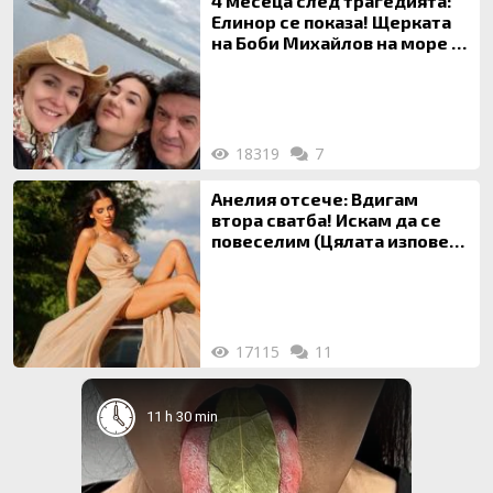
4 месеца след трагедията:
Елинор се показа! Щерката
на Боби Михайлов на море с
майка си
18319
7
Анелия отсече: Вдигам
втора сватба! Искам да се
повеселим (Цялата изповед
ТУК)
17115
11
11 h 30 min