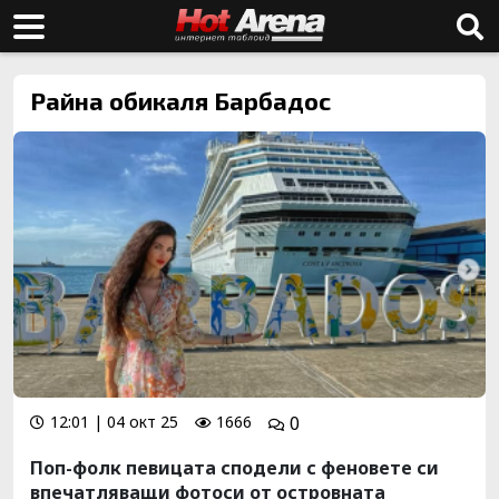
Райна обикаля Барбадос
12:01 | 04 окт 25
1666
0
Поп-фолк певицата сподели с феновете си
впечатляващи фотоси от островната