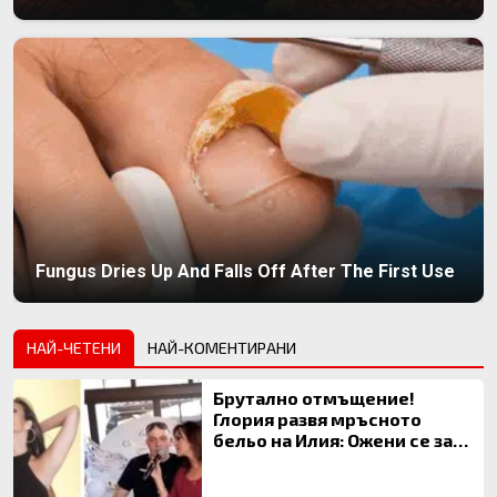
Fungus Dries Up And Falls Off After The First Use
НАЙ-ЧЕТЕНИ
НАЙ-КОМЕНТИРАНИ
Брутално отмъщение!
Глория развя мръсното
бельо на Илия: Ожени се за
120 кг жена, заряза Симона,
за да гледа чуждо дете!