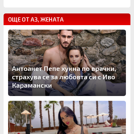
ОЩЕ ОТ АЗ, ЖЕНАТА
Антоанет Пепе хукна по врачки,
страхува се за любовта си с Иво
Карамански