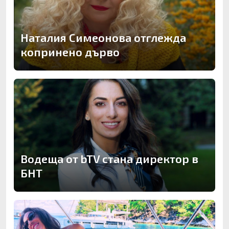
Наталия Симеонова отглежда
копринено дърво
Водеща от bTV стана директор в
БНТ