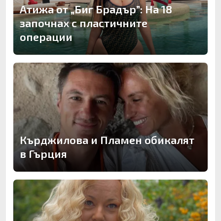
Атижа от „Биг Брадър”: На 18
започнах с пластичните
операции
Кърджилова и Пламен обикалят
в Гърция