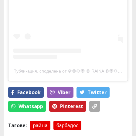
Публикация, споделена от 💎🪬🌻🧿 🧲 RAINA 🧲🧿🌻🪬💎 (@raina_terziyska)
Facebook
Viber
Тwitter
Whatsapp
Pinterest
Тагове:
райна
барбадос