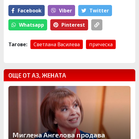
Facebook
Viber
Тwitter
Whatsapp
Pinterest
Тагове:
Светлана Василева
прическа
ОЩЕ ОТ АЗ, ЖЕНАТА
Миглена Ангелова продава