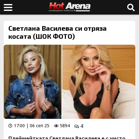
Светлана Василева си отряза
косата (ШОК ФОТО)
17:00 | 06 сеп 25
5894
4
Плеймейтката Светлана Василева е с чисто