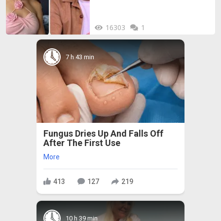
16303
1
7 h 43 min
Fungus Dries Up And Falls Off
After The First Use
More
413
127
219
10 h 39 min