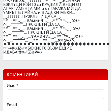
☞⛏️⚡♦️☢️✡️❌.¸¸¸.††††††¸.¤*¨¨*¤.¸¸¸.BCИЧKИ
Б0KЛYЦИ K0ИT0 ca KPAДИЛИ BEЩИ OT
AПAPTAМEHTA MИ и oт ГAPAЖA МИ ДA
YMPЪT B ЛAЙHA, и B AДCKИ MЪKИ…
¸¸¸.††††††…ПP0KЛEТИ ДA CA¸¸¸.
¤*¨¨*¤...¸¸¸…✞Амин✞ ...¸¸¸...¤*¨*¤...¸¸¸ ☢️♦️⚡
⛏️¸¸¸.††††††…ПP0KЛEТИ ДA CA¸¸¸.
¤*¨¨*¤...¸¸¸…✞Амин✞... ¸¸¸...¤*¨*¤...¸¸¸. ☢️♦️⚡
⛏️ ¸¸¸.††††††… ПP0KЛEТИ ДA CA¸¸¸.
¤*¨¨*¤.¸¸¸...¸¸¸…✞Амин✞...¸¸¸...¤*¨*¤...¸¸¸.☢️♦️⚡
⛏️¸¸¸…††††††… ¸¸¸.¤*¨¨*¤… ¸¸¸…❌✡️☢️♦️⚡⛏️
🔶🔶🔶🔶🔶🔶🔶🔶🔶🔶🔶🔶🔶🔶🔶🔶🔶🔶🔶🔶🔶🔶🔶🔶🔶🔶🔶
☞⚡♦️☘️☣️☑️✅✡️Б0ЖИET0 BЪ3ME3ДИE
ИДABA❗❗❗✡️✅☑️☣️☘️♦️⚡
КОМЕНТИРАЙ
Име
*
Email