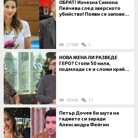
ОБРАТ! Изчезна Симона
Пейчева след зверското
убийство! Появи се заповед
за локализирането й
21588
2
НОВА ЖЕНА ЛИ РАЗВЕДЕ
ГЕРО? Стопи 50 кила,
подмлади се и сложи край
на 20-годишен брак
18340
17
Петър Дочев би шута на
гаджето си заради
Александра Фейгин