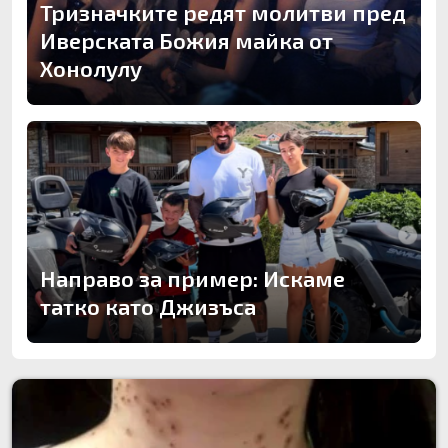
Тризначките редят молитви пред
Иверската Божия майка от
Хонолулу
Направо за пример: Искаме
татко като Джизъса