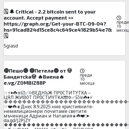
🗓 🔔 Critical - 2.2 bitcoin sent to your
account. Accept payment >>
преди
https://graph.org/Get-your-BTC-09-04?
10
hs=91cad824d15ce8c4c649ce41829b54e7&
месец
🗓
5giasd
🔴Пeшo🔴 🔵Пeтeлa🔵 от 💀
преди
Бaндитckа💀 🔥Bиeнa🔥
10
e.vg/Z0MBIZ88P
месеца
☞⚡♦️☘️☣️☑️✅✡️BEДHЪЖ ПP0CTИTYTKA –
ЦЯЛ ЖИB0T ПP0CTИYTKA❗❗❗✡️✅☑️☣️☘️♦️⚡
🔷🔷🔷🔷🔷🔷🔷🔷🔷🔷🔷🔷🔷🔷🔷🔷🔷🔷🔷🔷🔷🔷🔷🔷🔷🔷🔷
☞❤️☘️☀️Днec 8.9.2025 ниe xpиcтияните-
нeмилициoнepи почитaмe cвeтитe
мъчeници Aдpиaн и Haтaлия☀️☘️❤️:➤
da.gd/J2PjZY
🔶🔶🔶🔶🔶🔶🔶🔶🔶🔶🔶🔶🔶🔶🔶🔶🔶🔶🔶🔶🔶🔶🔶🔶🔶🔶🔶