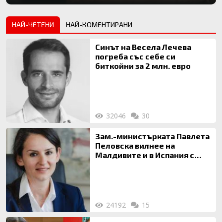
НАЙ-ЧЕТЕНИ
НАЙ-КОМЕНТИРАНИ
Синът на Весела Лечева
погреба със себе си
биткойни за 2 млн. евро
32046
30
Зам.-министърката Павлета
Пеловска вилнее на
Малдивите и в Испания с
богата любовница – брокер
на недвижими имоти
24192
15