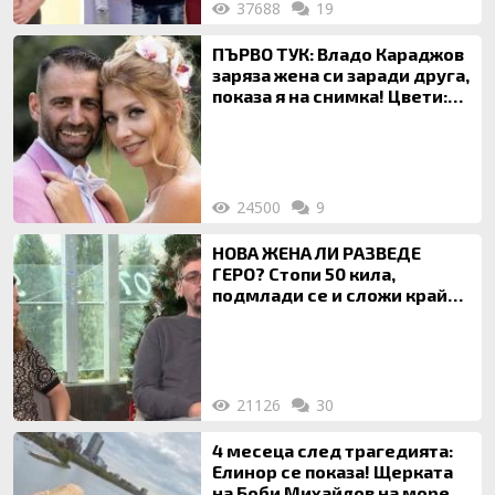
37688
19
ПЪРВО ТУК: Владо Караджов
заряза жена си заради друга,
показа я на снимка! Цвети:
Ти си фалшив герой!
24500
9
НОВА ЖЕНА ЛИ РАЗВЕДЕ
ГЕРО? Стопи 50 кила,
подмлади се и сложи край
на 20-годишен брак
21126
30
4 месеца след трагедията:
Елинор се показа! Щерката
на Боби Михайлов на море с