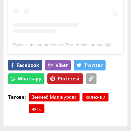
Публикация, споделена от Zeyneb Madzhurova (@zeynebmadzhurova)
Facebook
Viber
Тwitter
Whatsapp
Pinterest
Тагове:
Зейнеб Маджурова
колежки
яхта