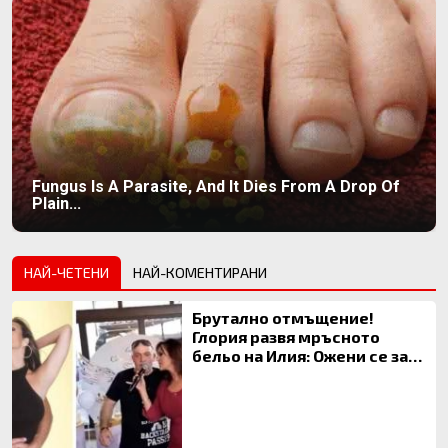
Fungus Is A Parasite, And It Dies From A Drop Of
Plain...
НАЙ-ЧЕТЕНИ
НАЙ-КОМЕНТИРАНИ
Брутално отмъщение!
Глория развя мръсното
бельо на Илия: Ожени се за
120 кг жена, заряза Симона,
за да гледа чуждо дете!