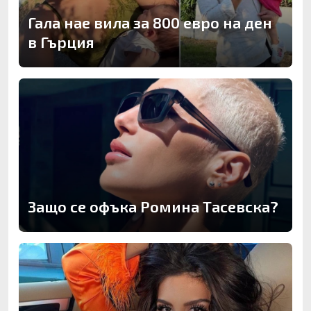
Гала нае вила за 800 евро на ден
в Гърция
Защо се офъка Ромина Тасевска?