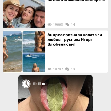
майка си
19663
14
Андреа призна за новата си
любов – руснака Игор:
Влюбена съм!
18207
10
5 h 53 min