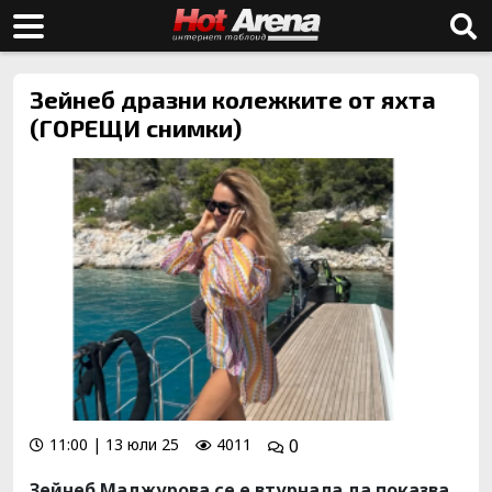
Зейнеб дразни колежките от яхта
(ГОРЕЩИ снимки)
11:00 | 13 юли 25
4011
0
Зейнеб Маджурова се е втурнала да показва