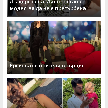
Дъщерята на Милото стана
модел, за да не е прегърбена
Ергенка се пресели в Гърция