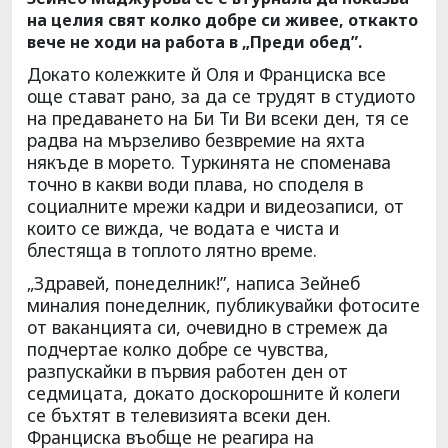
на целия свят колко добре си живее, откакто
вече не ходи на работа в „Преди обед”.
Докато колежките й Оля и Франциска все
още стават рано, за да се трудят в студиото
на предаването на Би Ти Ви всеки ден, тя се
радва на мързеливо безвремие на яхта
някъде в морето. Туркинята не споменава
точно в какви води плава, но споделя в
социалните мрежи кадри и видеозаписи, от
които се вижда, че водата е чиста и
блестяща в топлото лятно време.
„Здравей, понеделник!”, написа Зейнеб
миналия понеделник, публикувайки фотосите
от ваканцията си, очевидно в стремеж да
подчертае колко добре се чувства,
разпускайки в първия работен ден от
седмицата, докато доскорошните й колеги
се бъхтят в телевизията всеки ден.
Франциска въобще не реагира на