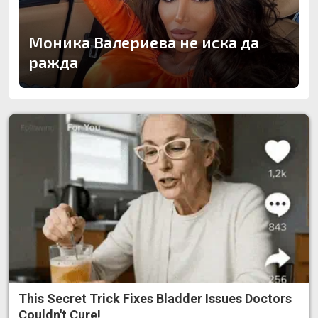
Моника Валериева не иска да
ражда
This Secret Trick Fixes Bladder Issues Doctors
Couldn't Cure!