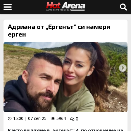
Адриана от „Ергенът” си намери
ерген
15:00 | 07 сеп 25
5964
0
Както видяхме в „Ергенът” 4, по отношение на