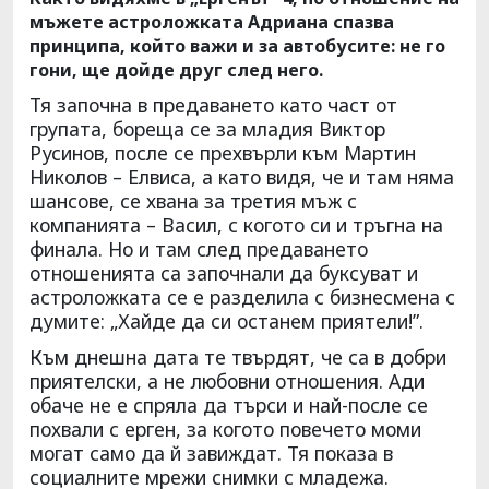
мъжете астроложката Адриана спазва
принципа, който важи и за автобусите: не го
гони, ще дойде друг след него.
Тя започна в предаването като част от
групата, бореща се за младия Виктор
Русинов, после се прехвърли към Мартин
Николов – Елвиса, а като видя, че и там няма
шансове, се хвана за третия мъж с
компанията – Васил, с когото си и тръгна на
финала. Но и там след предаването
отношенията са започнали да буксуват и
астроложката се е разделила с бизнесмена с
думите: „Хайде да си останем приятели!”.
Към днешна дата те твърдят, че са в добри
приятелски, а не любовни отношения. Ади
обаче не е спряла да търси и най-после се
похвали с ерген, за когото повечето моми
могат само да й завиждат. Тя показа в
социалните мрежи снимки с младежа.