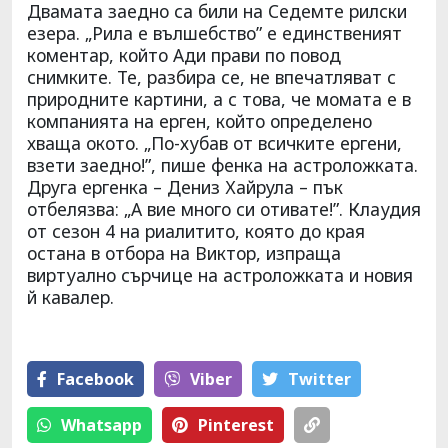
Двамата заедно са били на Седемте рилски
езера. „Рила е вълшебство” е единственият
коментар, който Ади прави по повод
снимките. Те, разбира се, не впечатляват с
природните картини, а с това, че момата е в
компанията на ерген, който определено
хваща окото. „По-хубав от всичките ергени,
взети заедно!”, пише фенка на астроложката.
Друга ергенка – Дениз Хайрула – пък
отбелязва: „А вие много си отивате!”. Клаудия
от сезон 4 на риалитито, която до края
остана в отбора на Виктор, изпраща
виртуално сърчице на астроложката и новия
й кавалер.
Facebook
Viber
Тwitter
Whatsapp
Pinterest