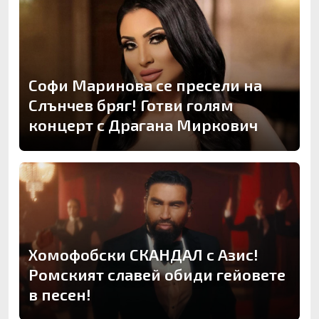
Софи Маринова се пресели на
Слънчев бряг! Готви голям
концерт с Драгана Миркович
Хомофобски СКАНДАЛ с Азис!
Ромският славей обиди гейовете
в песен!