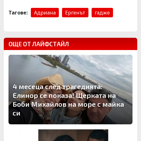
Тагове:
Адриана
Ергенът
гадже
ОЩЕ ОТ ЛАЙФСТАЙЛ
4 месеца след трагедията:
Елинор се показа! Щерката на
Боби Михайлов на море с майка
си