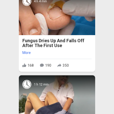
4 h 4 min
Fungus Dries Up And Falls Off
After The First Use
More
168
190
350
1 h 12 min