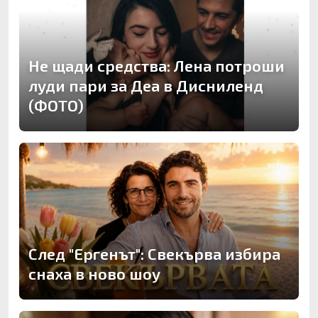
Не щади средства: Лена потроши
луди пари за Деа в Дисниленд
(ФОТО)
След "Ергенът": Свекърва избира
снаха в ново шоу