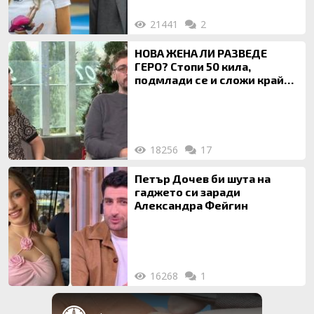
21441
2
НОВА ЖЕНА ЛИ РАЗВЕДЕ
ГЕРО? Стопи 50 кила,
подмлади се и сложи край
на 20-годишен брак
18256
17
Петър Дочев би шута на
гаджето си заради
Александра Фейгин
16268
1