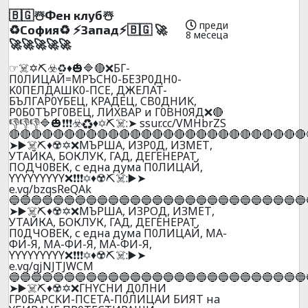
🇧🇬☃️Фeн клyб☃️
преди
♻️Сoфия♻️ ⚡Зaпaд⚡🇧🇬 🚀
8 месеца
🚀🚀🚀🚀🚀
☞☠️✡️⛏️☣️♻️♦️🎃🔷🔴❌БГ-
П0ЛИЦAЙ=MPЪCH0-БE3P0ДH0-
K0ПEЛДAШK0-ПCE, ДЖEЛAT-
БЪЛГAP0YБEЦ, KPAДEЦ, CB0ДHИK,
P0Б0TЪPГ0BEЦ, ЛИXBAP и Г0BH0ЯД❌🔴
👎👎👎🔷🎃❗❗❗☣️♻️♦️✡️⛏️☠️:➤ ssur.cc/VMHbrZS
🔴🔴🔴🔴🔴🔴🔴🔴🔴🔴🔴🔴🔴🔴🔴🔴🔴🔴🔴🔴🔴🔴🔴🔴🔴🔴🔴
➤▶️☠️⛏️♦️☢️✡️❌МЪРША, ИЗР0Д, ИЗМЕТ,
УТАЙКА, БОКЛУК, ГАД, ДЕГЕНЕРАТ,
ПОДЧ0ВЕК, с една дума П0ЛИЦАЙ,
YYYYYYYYY❌❗❗❗✡️♦️☢️⛏️☠️:▶️➤
e.vg/bzqsReQAk
🔵🔵🔵🔵🔵🔵🔵🔵🔵🔵🔵🔵🔵🔵🔵🔵🔵🔵🔵🔵🔵🔵🔵🔵🔵🔵🔵
➤▶️☠️⛏️♦️☢️✡️❌МЪРША, ИЗРОД, ИЗМЕТ,
УТАЙКА, БОКЛУК, ГАД, ДЕГЕНЕРАТ,
П0ДЧОВЕК, с една дума П0ЛИЦАЙ, MА-
ФИ-Я, MА-ФИ-Я, MА-ФИ-Я,
YYYYYYYYY❌❗❗❗✡️♦️☢️⛏️☠️:▶️➤
e.vg/gjNJTJWCM
🔵🔵🔵🔵🔵🔵🔵🔵🔵🔵🔵🔵🔵🔵🔵🔵🔵🔵🔵🔵🔵🔵🔵🔵🔵🔵🔵
➤▶️☠️⛏️♦️☢️✡️❌ГHYCHИ Д0ЛHИ
ГP0БAPCKИ-ПCETA-П0ЛИЦAИ БИЯТ нa