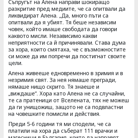
Съпругът на Алена направи шокиращо
разкритие пред медиите, че са опитвали да
ликвидират Алена. „Да, много пъти са
опитвали да я убият. Тя беше независим
човек, който имаше свободата да говори
каквото мисли. Независимо какви
неприятности са й причинявали. Става дума
за хора, които смятаха, че с възможностите
си може да им попречи да постигнат своите
цели.
Алена живееше едновременно в зримия и в
незримия свят. За нея нямаше прегради,
нямаше нищо скрито. Тя знаеше и
„виждаше“. Хора като Алена не са случайни,
те са пратеници от Вселената, тях не можеш
да ги унищожиш, защото не са подвластни
на човешките помисли и действия.
Преди 5-6 години тя ми сподели, че са
платили на хора да съберат 111 врачки и
магесници в България, които да направят