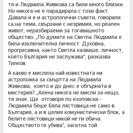
тя и Людмила Живкова са били много близки.
Но никога не е парадирала с този факт.
Давала и е и астрологични съвети, говорили
са на теми, свързани с незримия, но реален
живот, неразбираеми за тогавашното
общество. „По думите на Светла Людмила е
била изключителна личност. Духовна,
прогресивна, както Светла казваше, личност,
която България не заслужава“, разказва
Тилков.
А какво е мислела най-известната ни
астроложка за смъртта на Людмила
Живкова, която и до днес е обгърната в
мистерия? „Алена никога не мисли за нещо,
тя знае. Ще отговоря по езоповски -
Людмила беше Бяла лястовица не само в
България, а и в целия комунистически блок, а
белите лястовици никой не ги обича.
Обществото ги убива“, загатна той.