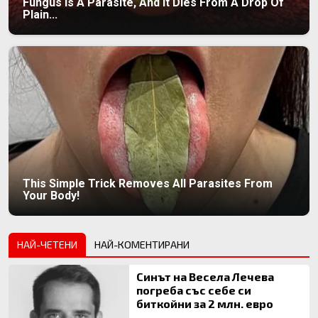
Fungus Is A Parasite, And It Dies From A Drop Of
Plain...
This Simple Trick Removes All Parasites From
Your Body!
НАЙ-ЧЕТЕНИ
НАЙ-КОМЕНТИРАНИ
Синът на Весела Лечева
погреба със себе си
биткойни за 2 млн. евро