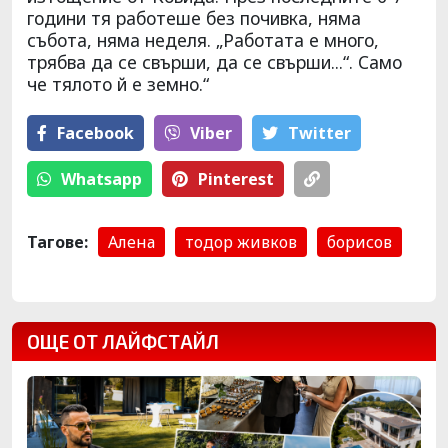
години тя работеше без почивка, няма
събота, няма неделя. „Работата е много,
трябва да се свърши, да се свърши...“. Само
че тялото й е земно.“
Facebook
Viber
Тwitter
Whatsapp
Pinterest
Тагове:
Алена
тодор живков
борисов
ОЩЕ ОТ ЛАЙФСТАЙЛ