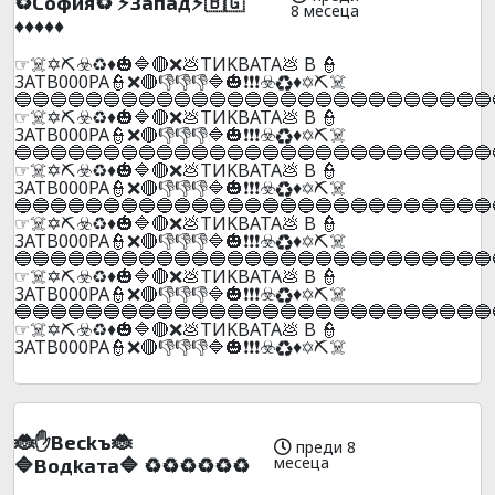
♻️Сoфия♻️ ⚡Зaпaд⚡🇧🇬
8 месеца
♦️♦️♦️♦️♦️
☞☠️✡️⛏️☣️♻️♦️🎃🔷🔴❌💩TИKBATA💩 B 👮
3ATB000PA👮❌🔴👎👎👎🔷🎃❗❗❗☣️♻️♦️✡️⛏️☠️
🔵🔵🔵🔵🔵🔵🔵🔵🔵🔵🔵🔵🔵🔵🔵🔵🔵🔵🔵🔵🔵🔵🔵🔵🔵🔵🔵
☞☠️✡️⛏️☣️♻️♦️🎃🔷🔴❌💩TИKBATA💩 B 👮
3ATB000PA👮❌🔴👎👎👎🔷🎃❗❗❗☣️♻️♦️✡️⛏️☠️
🔵🔵🔵🔵🔵🔵🔵🔵🔵🔵🔵🔵🔵🔵🔵🔵🔵🔵🔵🔵🔵🔵🔵🔵🔵🔵🔵
☞☠️✡️⛏️☣️♻️♦️🎃🔷🔴❌💩TИKBATA💩 B 👮
3ATB000PA👮❌🔴👎👎👎🔷🎃❗❗❗☣️♻️♦️✡️⛏️☠️
🔵🔵🔵🔵🔵🔵🔵🔵🔵🔵🔵🔵🔵🔵🔵🔵🔵🔵🔵🔵🔵🔵🔵🔵🔵🔵🔵
☞☠️✡️⛏️☣️♻️♦️🎃🔷🔴❌💩TИKBATA💩 B 👮
3ATB000PA👮❌🔴👎👎👎🔷🎃❗❗❗☣️♻️♦️✡️⛏️☠️
🔵🔵🔵🔵🔵🔵🔵🔵🔵🔵🔵🔵🔵🔵🔵🔵🔵🔵🔵🔵🔵🔵🔵🔵🔵🔵🔵
☞☠️✡️⛏️☣️♻️♦️🎃🔷🔴❌💩TИKBATA💩 B 👮
3ATB000PA👮❌🔴👎👎👎🔷🎃❗❗❗☣️♻️♦️✡️⛏️☠️
🔵🔵🔵🔵🔵🔵🔵🔵🔵🔵🔵🔵🔵🔵🔵🔵🔵🔵🔵🔵🔵🔵🔵🔵🔵🔵🔵
☞☠️✡️⛏️☣️♻️♦️🎃🔷🔴❌💩TИKBATA💩 B 👮
3ATB000PA👮❌🔴👎👎👎🔷🎃❗❗❗☣️♻️♦️✡️⛏️☠️
🐞✋Beckъ🐞
преди 8
месеца
🔷Boдkaтa🔷 ♻️♻️♻️♻️♻️♻️