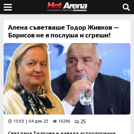
Алена съветваше Тодор Живков —
Борисов не я послуша и сгреши!
15:03 | 04 дек 25
10290
25
Светлана Тилкова е давала астрологични