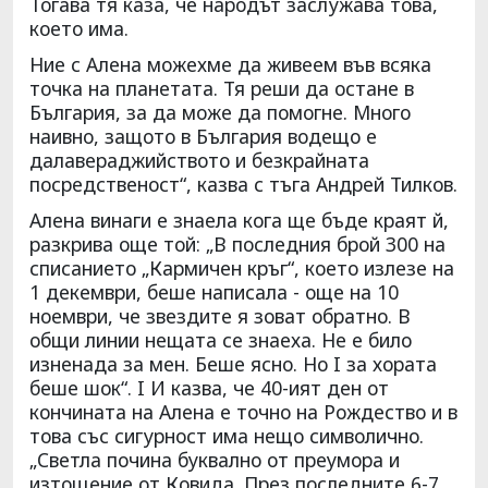
Тогава тя каза, че народът заслужава това,
което има.
Ние с Алена можехме да живеем във всяка
точка на планетата. Тя реши да остане в
България, за да може да помогне. Много
наивно, защото в България водещо е
далавераджийството и безкрайната
посредственост“, казва с тъга Андрей Тилков.
Алена винаги е знаела кога ще бъде краят й,
разкрива още той: „В последния брой 300 на
списанието „Кармичен кръг“, което излезе на
1 декември, беше написала - още на 10
ноември, че звездите я зоват обратно. В
общи линии нещата се знаеха. Не е било
изненада за мен. Беше ясно. Но I за хората
беше шок“. I И казва, че 40-ият ден от
кончината на Алена е точно на Рождество и в
това със сигурност има нещо символично.
„Светла почина буквално от преумора и
изтощение от Ковида. През последните 6-7