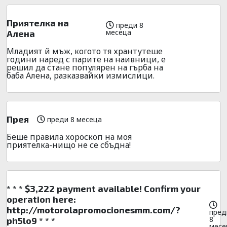
Приятелка на
преди 8
месеца
Алена
Младият й мъж, когото тя хрантутеше
години наред с парите на наивници, е
решил да стане популярен на гърба на
баба Алена, разказвайки измислици.
Прея
преди 8 месеца
Беше правила хороскоп на моя
приятелка-нищо не се сбъдна!
* * * $3,222 payment available! Confirm your
operation here:
http://motorolapromocionesmm.com/?
пред
8
ph5lo9 * * *
месе