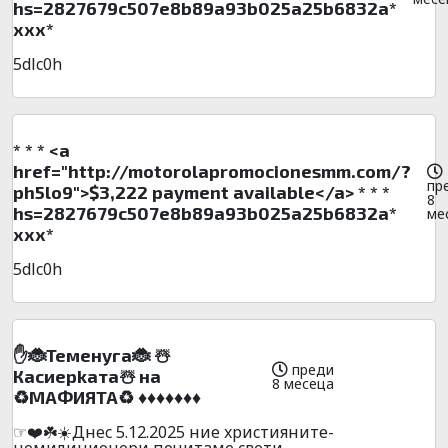
hs=2827679c507e8b89a93b025a25b6832a*
ххх*
5dlc0h
* * * <a
href="http://motorolapromocionesmm.com/?
пр
ph5lo9">$3,222 payment available</a> * * *
8
hs=2827679c507e8b89a93b025a25b6832a*
ме
ххх*
5dlc0h
✋🐞Teмeнyгa🐞 ☃️
преди
Кacиepkaтa☃️ нa
8 месеца
♻️MAФИЯTA♻️ ♦️♦️♦️♦️♦️♦️♦️
☞❤️☘️☀️Днec 5.12.2025 ниe xpиcтияните-
нeмилициoнepи почитaмe cвeти