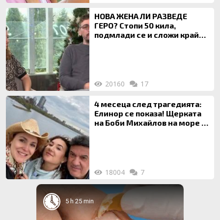
НОВА ЖЕНА ЛИ РАЗВЕДЕ
ГЕРО? Стопи 50 кила,
подмлади се и сложи край
на 20-годишен брак
20160
17
4 месеца след трагедията:
Елинор се показа! Щерката
на Боби Михайлов на море с
майка си
18004
7
5 h 25 min