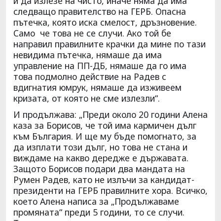
и да излезе на чисто, иначе няма да има
следващо правителство на ГЕРБ. Опасна
пътечка, която иска смелост, дръзновение.
Само че това не се случи. Ако той бе
направил правилните крачки да мине по тази
невидима пътечка, нямаше да има
управление на ПП-ДБ, нямаше да го има
това подмолно действие на Радев с
вдигнатия юмрук, нямаше да изживеем
кризата, от която не сме излезли“.
И продължава: „Преди около 20 години Алена
каза за Борисов, че той има кармичен дълг
към България. И ще му бъде помогнато, за
да изплати този дълг, но това не стана и
виждаме на какво дередже е държавата.
Защото Борисов подари два мандата на
Румен Радев, като не излъчи за кандидат-
президенти на ГЕРБ правилните хора. Всичко,
което Алена написа за „Продължаваме
промяната“ преди 5 години, то се случи.