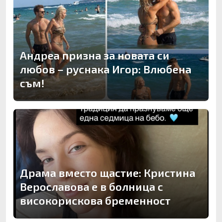
Андреа призна за новата си
любов – руснака Игор: Влюбена
съм!
Драма вместо щастие: Кристина
Верославова е в болница с
високорискова бременност