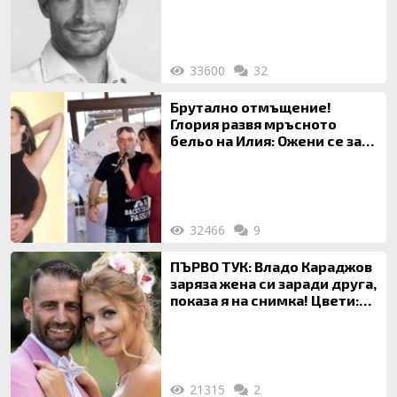
33600
32
Брутално отмъщение!
Глория развя мръсното
бельо на Илия: Ожени се за
120 кг жена, заряза Симона,
за да гледа чуждо дете!
32466
9
ПЪРВО ТУК: Владо Караджов
заряза жена си заради друга,
показа я на снимка! Цвети:
Ти си фалшив герой!
21315
2