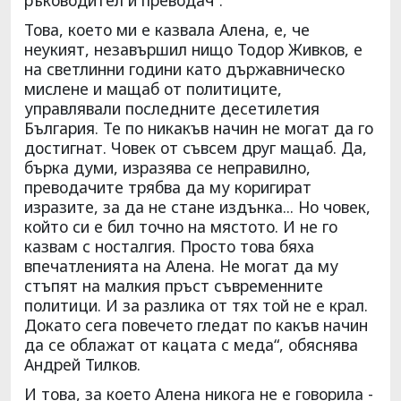
Това, което ми е казвала Алена, е, че
неукият, незавършил нищо Тодор Живков, е
на светлинни години като държавническо
мислене и мащаб от политиците,
управлявали последните десетилетия
България. Те по никакъв начин не могат да го
достигнат. Човек от съвсем друг мащаб. Да,
бърка думи, изразява се неправилно,
преводачите трябва да му коригират
изразите, за да не стане издънка... Но човек,
който си е бил точно на мястото. И не го
казвам с носталгия. Просто това бяха
впечатленията на Алена. Не могат да му
стъпят на малкия пръст съвременните
политици. И за разлика от тях той не е крал.
Докато сега повечето гледат по какъв начин
да се облажат от кацата с меда“, обяснява
Андрей Тилков.
И това, за което Алена никога не е говорила -