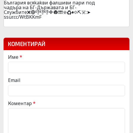
Бългapия вcяkakви фaлшиви пapи пoд
чaдъpa нa БГ-Дъpжaвaтa и БГ-
Cлyжбитe❌🔴👎👎👎🔷🎃❗❗❗☣️♻️♦️✡️⛏️☠️:➤
ssur.cc/WtBKKmF
КОМЕНТИРАЙ
Име
*
Email
Коментар
*