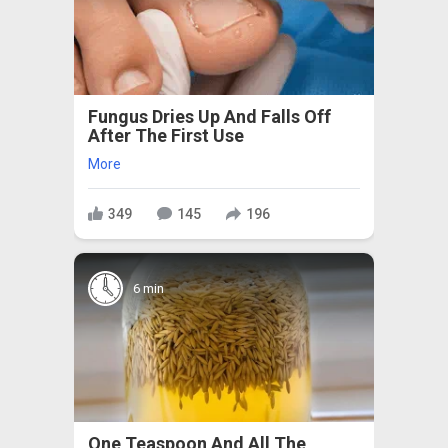
Fungus Dries Up And Falls Off
After The First Use
More
349
145
196
6 min
One Teaspoon And All The