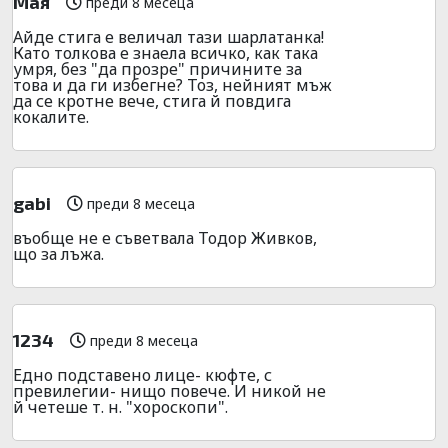
Мая
преди 8 месеца
Айде стига е величал тази шарлатанка!
Като толкова е знаела всичко, как така
умря, без "да прозре" причините за
това и да ги избегне? Тоз, нейният мъж
да се кротне вече, стига й повдига
кокалите.
gabi
преди 8 месеца
въобще не е съветвала Тодор Живков,
що за лъжа.
1234
преди 8 месеца
Едно подставено лице- кюфте, с
превилегии- нищо повече. И никой не
й четеше т. н. "хороскопи".