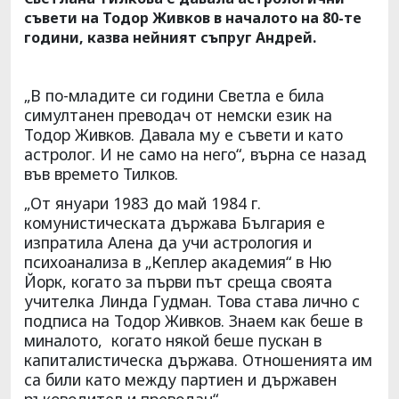
съвети на Тодор Живков в началото на 80-те
години, казва нейният съпруг Андрей.
„В по-младите си години Светла е била
симултанен преводач от немски език на
Тодор Живков. Давала му е съвети и като
астролог. И не само на него“, върна се назад
във времето Тилков.
„От януари 1983 до май 1984 г.
комунистическата държава България е
изпратила Алена да учи астрология и
психоанализа в „Кеплер академия“ в Ню
Йорк, когато за първи път среща своята
учителка Линда Гудман. Това става лично с
подписа на Тодор Живков. Знаем как беше в
миналото, когато някой беше пускан в
капиталистическа държава. Отношенията им
са били като между партиен и държавен
ръководител и преводач“.