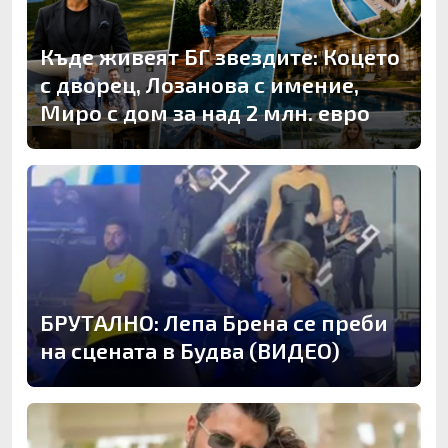
Къде живеят БГ звездите: Коцето
с дворец, Лозанова с имение,
Миро с дом за над 2 млн. евро
БРУТАЛНО: Лепа Брена се преби
на сцената в Будва (ВИДЕО)