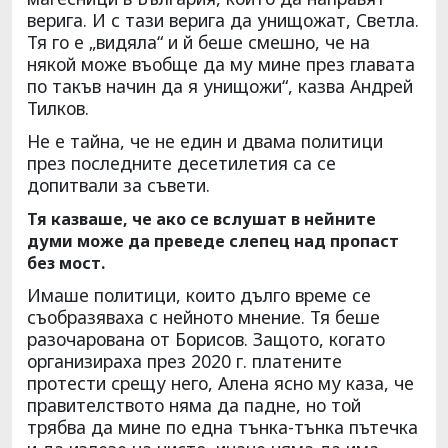
верига. И с тази верига да унищожат, Светла.
Тя го е „видяла“ и й беше смешно, че на
някой може въобще да му мине през главата
по такъв начин да я унищожи“, казва Андрей
Тилков.
Не е тайна, че не един и двама политици
през последните десетилетия са се
допитвали за съвети.
Тя казваше, че ако се вслушат в нейните
думи може да преведе слепец над пропаст
без мост.
Имаше политици, които дълго време се
съобразяваха с нейното мнение. Тя беше
разочарована от Борисов. Защото, когато
организираха през 2020 г. платените
протести срещу него, Алена ясно му каза, че
правителството няма да падне, но той
трябва да мине по една тънка-тънка пътечка