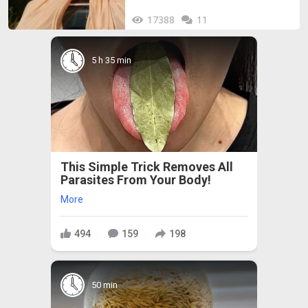
17388
11
5 h 35 min
This Simple Trick Removes All
Parasites From Your Body!
More
494
159
198
50 min