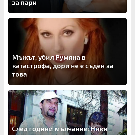
за пари
Мъжът, убил Румяна в
катастрофа, дори не е съден за
това
След години мълчание: Ники