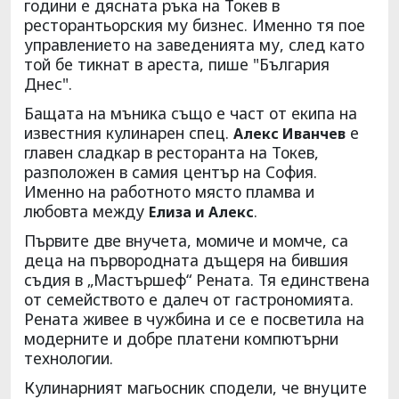
години е дясната ръка на Токев в
ресторантьорския му бизнес. Именно тя пое
управлението на заведенията му, след като
той бе тикнат в ареста, пише "България
Днес".
Бащата на мъника също е част от екипа на
известния кулинарен спец.
е
Алекс Иванчев
главен сладкар в ресторанта на Токев,
разположен в самия център на София.
Именно на работното място пламва и
любовта между
.
Елиза и Алекс
Първите две внучета, момиче и момче, са
деца на първородната дъщеря на бившия
съдия в „Мастършеф“ Рената. Тя единствена
от семейството е далеч от гастрономията.
Рената живее в чужбина и се е посветила на
модерните и добре платени компютърни
технологии.
Кулинарният магьосник сподели, че внуците