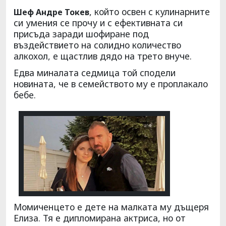
, който освен с кулинарните
Шеф Андре Токев
си умения се прочу и с ефективната си
присъда заради шофиране под
въздействието на солидно количество
алкохол, е щастлив дядо на трето внуче.
Едва миналата седмица той сподели
новината, че в семейството му е проплакало
бебе.
Момиченцето е дете на малката му дъщеря
Елиза. Тя е дипломирана актриса, но от