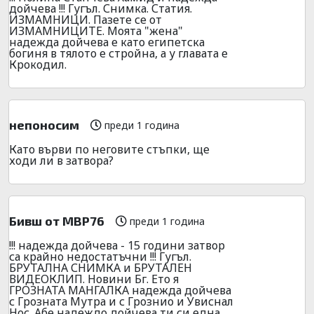
дойчева !!! Гугъл. Снимка. Статия.
ИЗМАМНИЦИ. Пазете се от
ИЗМАМНИЦИТЕ. Моята "жена"
надежда дойчева е като египетска
богиня в тялото е стройна, а у главата е
Крокодил.
непоносим
преди 1 година
Като върви по неговите стъпки, ще
ходи ли в затвора?
Бивш от МВР76
преди 1 година
!!! надежда дойчева - 15 години затвор
са крайно недостатъчни !!! Гугъл.
БРУТАЛНА СНИМКА и БРУТАЛЕН
ВИДЕОКЛИП. Новини Бг. Ето я
ГРОЗНАТА МАНГАЛКА надежда дойчева
с Грозната Мутра и с Грознио и Увиснал
Нос. Абе надеждо дойчева ти си една