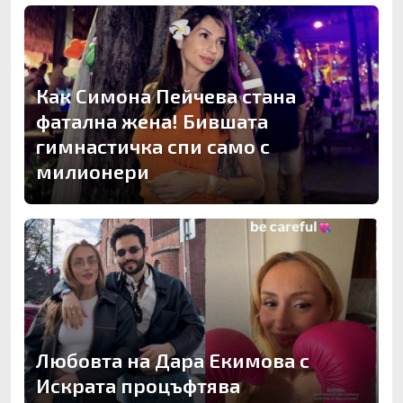
Как Симона Пейчева стана
фатална жена! Бившата
гимнастичка спи само с
милионери
Любовта на Дара Екимова с
Искрата процъфтява