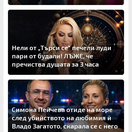
Нели от „Търси се“ печели луди
пари от будали! ЛЪЖЕ, че
пречиства душата за 3 часа
Симона Пейчева отиде на море
след убийството на любимия й
Владо Загатото, скарала се с него