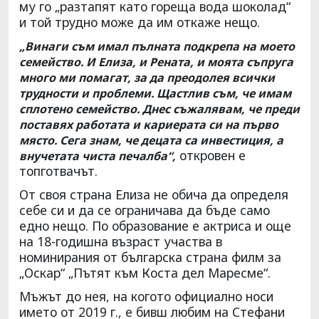
му го „разтапят като гореща вода шоколад“
и той трудно може да им откаже нещо.
„Винаги съм имал пълната подкрепа на моето
семейство. И Елиза, и Рената, и моята съпруга
много ми помагат, за да преодолея всички
трудности и проблеми. Щастлив съм, че имам
сплотено семейство. Днес съжалявам, че преди
поставях работата и кариерата си на първо
място. Сега знам, че децата са инвестиция, а
откровен е
внучетата чиста печалба“,
топготвачът.
От своя страна Елиза не обича да определя
себе си и да се ограничава да бъде само
едно нещо. По образование е актриса и още
на 18-годишна възраст участва в
номинирания от българска страна филм за
„Оскар“ „Пътят към Коста дел Маресме“.
Мъжът до нея, на когото официално носи
името от 2019 г., е бивш любим на Стефани