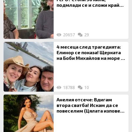
подмлади се и сложи край
на 20-годишен брак
20657
29
4 месеца след трагедията:
Елинор се показа! Щерката
на Боби Михайлов на море с
майка си
18788
10
Анелия отсече: Вдигам
втора сватба! Искам да се
повеселим (Цялата изповед
ТУК)