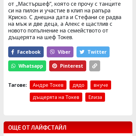
от „Мастършеф“, която се прочу с танците
си на пилон и участие в клип на рапъра
Криско. С днешна дата и Стефани се радва
на мъж и две деца, а Алекс е щастлив с
новото попълнение на семейството от
дъщерята на шеф Токев.
Facebook
Viber
Тwitter
Whatsapp
Pinterest
Тагове:
Андре Токев
дядо
внуче
дъщерята на Токев
Елиза
ОЩЕ ОТ ЛАЙФСТАЙЛ