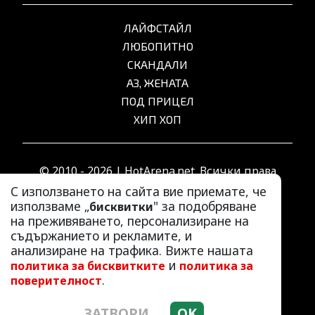
ЛАЙФСТАЙЛ
ЛЮБОПИТНО
СКАНДАЛИ
АЗ, ЖЕНАТА
ПОД ПРИЦЕЛ
ХИП ХОП
© 2010 - 2026 | HotArena.net. Всички права
запазени.
С използването на сайта вие приемате, че
използваме „
" за подобряване
бисквитки
на преживяването, персонализиране на
РЕКЛАМА
съдържанието и рекламите, и
КОНТАКТИ
анализиране на трафика. Вижте нашата
и
политика за бисквитките
политика за
ОБЩИ УСЛОВИЯ
.
поверителност
ПОЛИТИКА ЗА ПОВЕРИТЕЛНОСТ
ПОЛИТИКА ЗА БИСКВИТКИТЕ
ЗАТВОРИ
OK