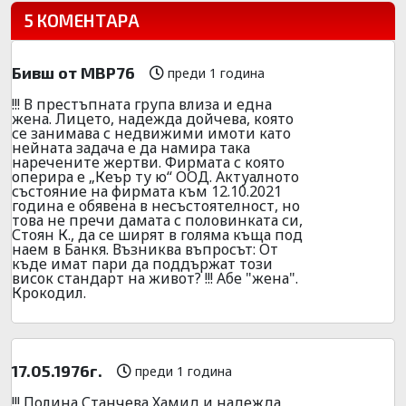
5 КОМЕНТАРА
Бивш от МВР76
преди 1 година
!!! В престъпната група влиза и една
жена. Лицето, надежда дойчева, която
се занимава с недвижими имоти като
нейната задача е да намира така
наречените жертви. Фирмата с която
оперира е „Кеър ту ю“ ООД. Актуалното
състояние на фирмата към 12.10.2021
година е обявена в несъстоятелност, но
това не пречи дамата с половинката си,
Стоян К., да се ширят в голяма къща под
наем в Банкя. Възниква въпросът: От
къде имат пари да поддържат този
висок стандарт на живот? !!! Абе "жена".
Крокодил.
17.05.1976г.
преди 1 година
!!! Полина Станчева Хамид и надежда