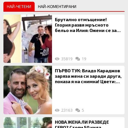
НАЙ-ЧЕТЕНИ
НАЙ-КОМЕНТИРАНИ
Брутално отмъщение!
Глория развя мръсното
бельо на Илия: Ожени се за
120 кг жена, заряза Симона,
за да гледа чуждо дете!
35819
19
ПЪРВО ТУК: Владо Караджов
заряза жена си заради друга,
показа я на снимка! Цвети:
Ти си фалшив герой!
23163
5
НОВА ЖЕНА ЛИ РАЗВЕДЕ
ГЕРО? Стопи 50 кила,