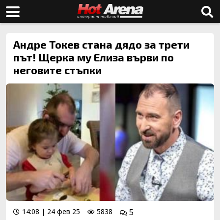
Андре Токев стана дядо за трети
път! Щерка му Елиза върви по
неговите стъпки
14:08 | 24 фев 25
5838
5