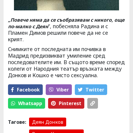
„Повече няма да се съобразявам с никого, още
“, побесняла Радина и с
по-малко с Деян
Пламен Димов решили повече да не се
крият.
Снимките от последната им почивка в
Мадрид предизвикват умиление сред
последователите им. В същото време според
колеги от Народния театър връзката между
Донков и Кошко е чисто сексуална.
Facebook
Viber
Тwitter
Whatsapp
Pinterest
Тагове:
Деян Донков