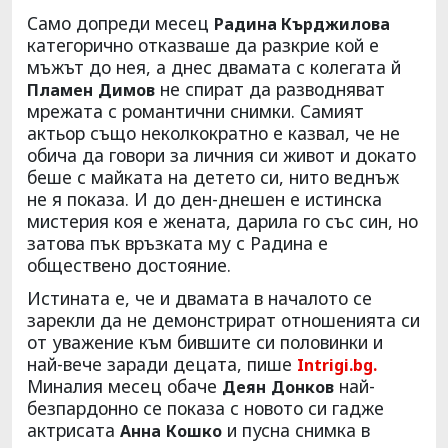
Само допреди месец
Радина Кърджилова
категорично отказваше да разкрие кой е
мъжът до нея, а днес двамата с колегата й
не спират да разводняват
Пламен
Димов
мрежата с романтични снимки. Самият
актьор също неколкократно е казвал, че не
обича да говори за личния си живот и докато
беше с майката на детето си, нито веднъж
не я показа. И до ден-днешен е истинска
мистерия коя е жената, дарила го със син, но
затова пък връзката му с Радина е
обществено достояние.
Истината е, че и двамата в началото се
зарекли да не демонстрират отношенията си
от уважение към бившите си половинки и
най-вече заради децата, пише
Intrigi.bg.
Миналия месец обаче
най-
Деян
Донков
безпардонно се показа с новото си гадже
актрисата
и пусна снимка в
Анна
Кошко