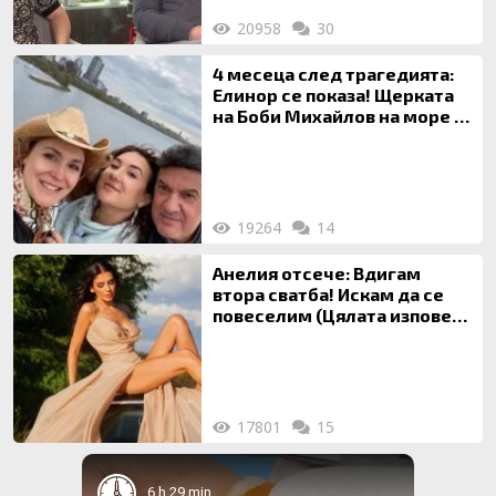
20958
30
4 месеца след трагедията:
Елинор се показа! Щерката
на Боби Михайлов на море с
майка си
19264
14
Анелия отсече: Вдигам
втора сватба! Искам да се
повеселим (Цялата изповед
ТУК)
17801
15
6 h 29 min