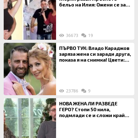
бельо на Илия: Ожени се за
120 кг жена, заряза Симона,
за да гледа чуждо дете!
36673
19
ПЪРВО ТУК: Владо Караджов
заряза жена си заради друга,
показа я на снимка! Цвети:
Ти си фалшив герой!
23786
9
НОВА ЖЕНА ЛИ РАЗВЕДЕ
ГЕРО? Стопи 50 кила,
подмлади се и сложи край
на 20-годишен брак