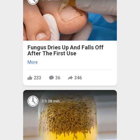
Fungus Dries Up And Falls Off
After The First Use
More
233
36
346
3 h 38 min