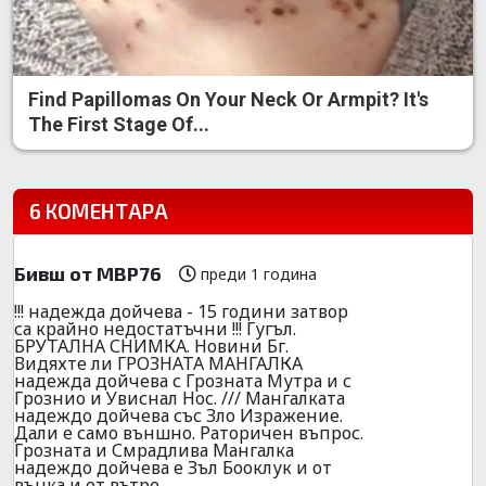
Find Papillomas On Your Neck Or Armpit? It's
The First Stage Of...
6 КОМЕНТАРА
Бивш от МВР76
преди 1 година
!!! надежда дойчева - 15 години затвор
са крайно недостатъчни !!! Гугъл.
БРУТАЛНА СНИМКА. Новини Бг.
Видяхте ли ГРОЗНАТА МАНГАЛКА
надежда дойчева с Грозната Мутра и с
Грознио и Увиснал Нос. /// Мангалката
надеждо дойчева със Зло Изражение.
Дали е само външно. Раторичен въпрос.
Грозната и Смрадлива Мангалка
надеждо дойчева е Зъл Бооклук и от
вънка и от вътре.