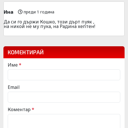
Ина
преди 1 година
Да си го държи Кошко, този дърт пуяк ,
на никой не му пука, на Радина хептен!
КОМЕНТИРАЙ
Име
*
Email
Коментар
*