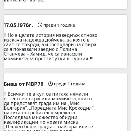
17.05.1976г.
преди 1 година
!!! Но в цялата история изведнъж отново
изскача надежда дойчева, за която в
сайт се твърди, а и Господари на ефира
са я показвали заедно с Полина
Станчева – Хамид, че са изнасяли
момичета за проститутки в Турция. !!!
Бивш от МВР76
преди 1 година
!!! Всички те в куп се питаха няма ли
естествено красиви момичета, които
да представят града им на „Мис
България“. „Поредната Мис Крокодил“,
написа потребител в мрежата.
Последваха множество обидни
квалификации по новата миска.
„Плевен беше градът с най-красивите