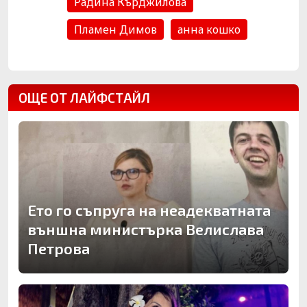
Радина Кърджилова
Пламен Димов
анна кошко
ОЩЕ ОТ ЛАЙФСТАЙЛ
Ето го съпруга на неадекватната
външна министърка Велислава
Петрова