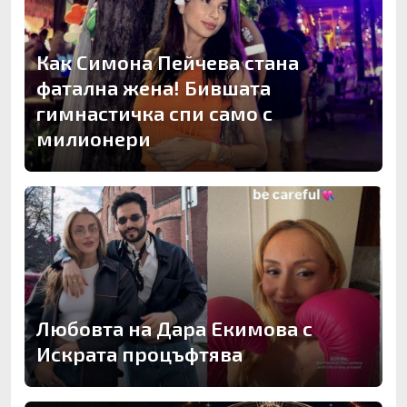
Как Симона Пейчева стана
фатална жена! Бившата
гимнастичка спи само с
милионери
Любовта на Дара Екимова с
Искрата процъфтява