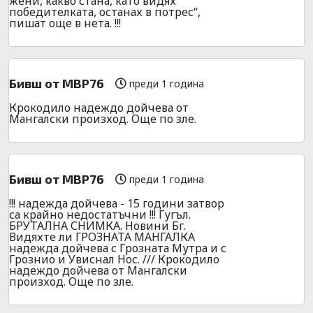
жени, какво стана, като видях
победителката, останах в потрес“,
пишат още в нета. !!!
Бивш от МВР76
преди 1 година
Крокодило надеждо дойчева от
Мангалски произход. Още по зле.
Бивш от МВР76
преди 1 година
!!! надежда дойчева - 15 години затвор
са крайно недостатъчни !!! Гугъл.
БРУТАЛНА СНИМКА. Новини Бг.
Видяхте ли ГРОЗНАТА МАНГАЛКА
надежда дойчева с Грозната Мутра и с
Грознио и Увиснал Нос. /// Крокодило
надеждо дойчева от Мангалски
произход. Още по зле.