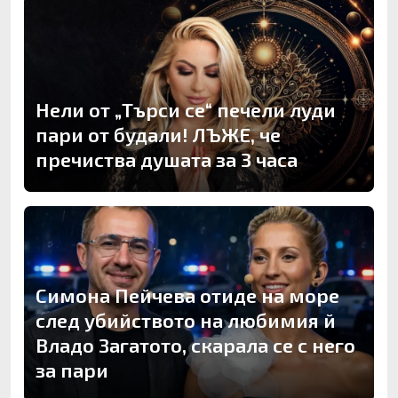
Нели от „Търси се“ печели луди
пари от будали! ЛЪЖЕ, че
пречиства душата за 3 часа
Симона Пейчева отиде на море
след убийството на любимия й
Владо Загатото, скарала се с него
за пари