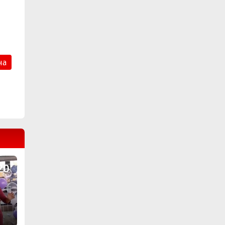
на
е!
20