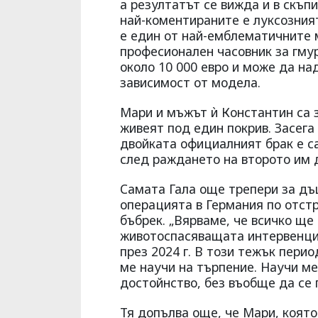
а резултатът се вижда и в скъп
най-коментираните е луксозният
е един от най-емблематичните м
професионален часовник за гмур
около 10 000 евро и може да на
зависимост от модела.
Мари и мъжът ѝ Константин са 
живеят под един покрив. Засега
двойката официалният брак е са
след раждането на второто им 
Самата Гала още трепери за дъ
операцията в Германия по отстр
бъбрек. „Вярваме, че всичко ще
животоспасяващата интервенция
през 2024 г. В този тежък пери
ме научи на търпение. Научи ме
достойнство, без въобще да се 
Тя допълва още, че Мари, която