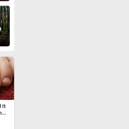
в
 It
...