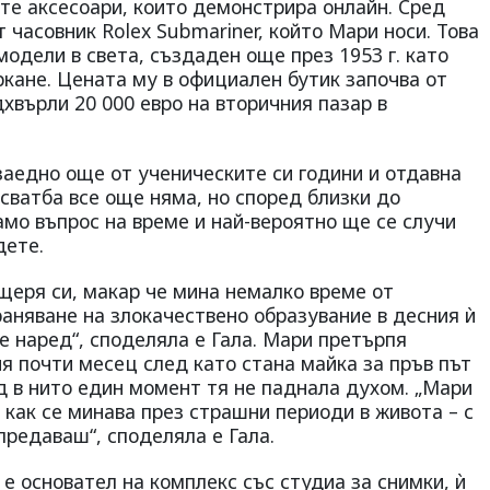
ите аксесоари, които демонстрира онлайн. Сред
 часовник Rolex Submariner, който Мари носи. Това
одели в света, създаден още през 1953 г. като
кане. Цената му в официален бутик започва от
дхвърли 20 000 евро на вторичния пазар в
заедно още от ученическите си години и отдавна
 сватба все още няма, но според близки до
мо въпрос на време и най-вероятно ще се случи
дете.
щеря си, макар че мина немалко време от
аняване на злокачествено образувание в десния ѝ
 е наред“, споделяла е Гала. Мари претърпя
 почти месец след като стана майка за пръв път
од в нито един момент тя не паднала духом. „Мари
 как се минава през страшни периоди в живота – с
предаваш“, споделяла е Гала.
 е основател на комплекс със студиа за снимки, ѝ