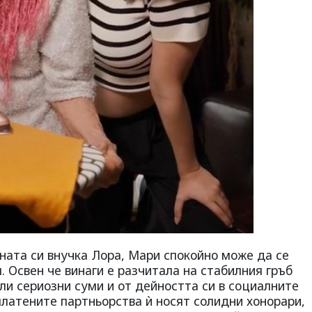
ната си внучка Лора, Мари спокойно може да се
. Освен че винаги е разчитала на стабилния гръб
ели сериозни суми и от дейността си в социалните
платените партньорства ѝ носят солидни хонорари,