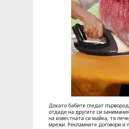
Докато бабите гледат първород
отдаде на другите си занимания
на известната си майка, тя печ
мрежи. Рекламните договори и 