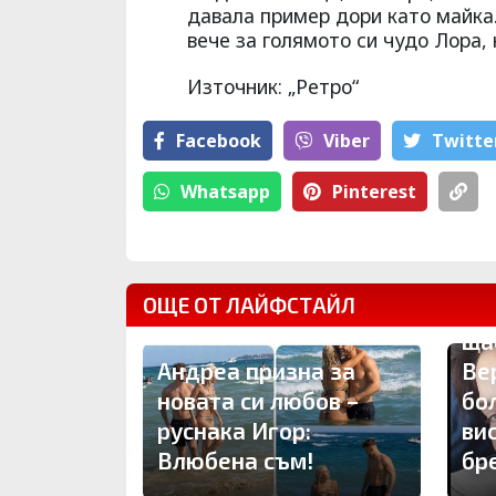
давала пример дори като майка.
вече за голямото си чудо Лора, 
Източник: „Ретро“
Facebook
Viber
Тwitte
Whatsapp
Pinterest
ОЩЕ ОТ ЛАЙФСТАЙЛ
Др
ща
Андреа призна за
Ве
новата си любов –
бо
руснака Игор:
ви
Влюбена съм!
бр
ПЪРВО ТУК: Владо