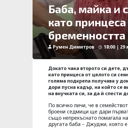
Баба, майка и 
като принцеса 
бременността
Румен Димитров
18:00 | 29
Докато чака второто си дете, д
като принцеса от цялото си сем
голяма подкрепа получава у до
дори пусна кадър, на който се в
на внучката си, за да ѝ спести
По всичко личи, че в семейство
броени седмици ще дари първат
също непрекъснато помагала на 
другата баба – Джуджи, която е