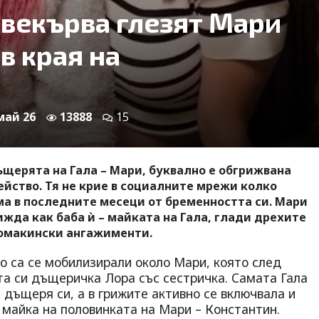
свекърва глезят Мари
в края на
 май 26
13888
15
ъщерята на Гала – Мари, буквално е обгрижвана
ейство. Тя не крие в социалните мрежи колко
ма в последните месеци от бременността си. Мари
ижда как баба ѝ – майката на Гала, глади дрехите
 домакински ангажименти.
то са се мобилизирали около Мари, която след
а си дъщеричка Лора със сестричка. Самата Гала
дъщеря си, а в грижите активно се включвала и
 майка на половинката на Мари – Константин.