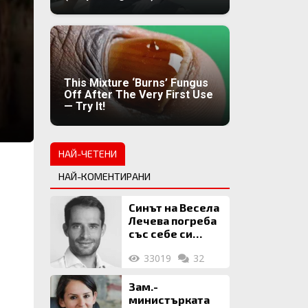
This Mixture ‘Burns’ Fungus
Off After The Very First Use
— Try It!
НАЙ-ЧЕТЕНИ
НАЙ-КОМЕНТИРАНИ
Синът на Весела
Лечева погреба
със себе си
биткойни за 2
33019
32
млн. евро
Зам.-
министърката