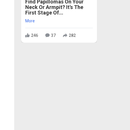
Find Papillomas On Your
Neck Or Armpit? It's The
First Stage Of...
More
246
37
282