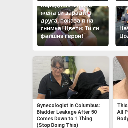
Караджов заряза
жена си заради
друга, показа я на
снимка! Цвети: Ти си
На
фалшив герой!
Цо
Gynecologist in Columbus:
This
Bladder Leakage After 50
All 
Comes Down to 1 Thing
Body
(Stop Doing This)