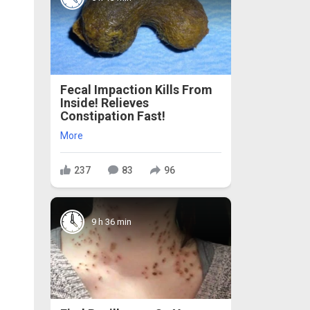
Fecal Impaction Kills From
Inside! Relieves
Constipation Fast!
More
237
83
96
9 h 36 min