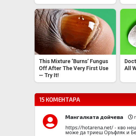
This Mixture ‘Burns’ Fungus
Doct
Off After The Very First Use
All 
— Try It!
15 КОМЕНТАРА
Мангалката дойчева
п
https://hotarena.net/ - кво 
може да триеш Оръфляк и Бе