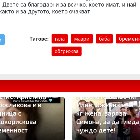
 Двете са благодарни за всичко, което имат, и най-
както и за другото, което очакват.
Тагове:
гала
маари
баба
бремен
r
обгрижва
Брутално отмъщени
ама вместо
Глория развя
стие: Кристина
мръсното бельо на
рославова е в
Илия: Ожени се за 1
лница с
кг жена, заряза
сокорискова
Симона, за да гледа
еменност
чуждо дете!