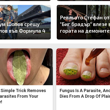
Ревльото Стефан от
ум Шопов срещу
"Биг брадър" влезе 
лов във Формула 4
гората на демоните
 Simple Trick Removes
Fungus Is A Parasite, And
Parasites From Your
Dies From A Drop Of Plain
!