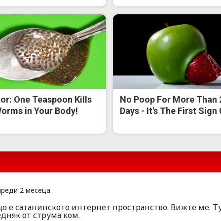
or: One Teaspoon Kills
No Poop For More Than 
Worms in Your Body!
Days - It's The First Sign
реди 2 месеца
нещо е сатанинското интернет пространство. Вижте ме. Т
дняк от струма ком.