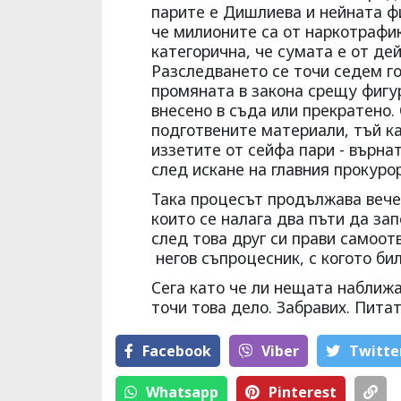
парите е Дишлиева и нейната ф
че милионите са от наркотрафи
категорична, че сумата е от де
Разследването се точи седем го
промяната в закона срещу фигур
внесено в съда или прекратено.
подготвените материали, тъй ка
иззетите от сейфа пари - върна
след искане на главния прокурор
Така процесът продължава вече 
които се налага два пъти да за
след това друг си прави самоот
негов съпроцесник, с когото би
Сега като че ли нещата наближа
точи това дело. Забравих. Пита
Facebook
Viber
Тwitte
Whatsapp
Pinterest