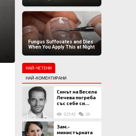
Fungus Suffocates and Dies
When You Apply This at Night
НАЙ-ЧЕТЕНИ
НАЙ-КОМЕНТИРАНИ
Синът на Весела
Лечева погреба
със себе си
биткойни за 2
32543
30
млн. евро
Зам.-
министърката