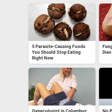
5 Parasite-Causing Foods
Fung
You Should Stop Eating
Dies
Right Now
Gynecologist in Columbus:
No P