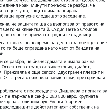
 единия крак. Минути по-късно се разбра, че
лкова цветущо, защото има планирана
ябва да пропусне следващото заседание.
екна, че защитата ща са възползва от правото на
твието на клиентката й. Съдия Петър Стоилов
а, но тя не се приема от родните съдилище
ва стана ясно по време на делото за обезщетение
ато тя беше оправдана като част от бандата на
и.
 се разбра, че бизнесдамата е имала рак на
 Освен това страда от хипертония, диабет,
. Преживяла е още сепсис, двустранен плеврит и
. От стреса отключила паник атаки, претърпяла и
проблемите с правосъдието. Дишлиева е погната за
07 г е държала в сейф 3 083 800 евро. Крупната
резор на столичния бул. Евлоги Георгиев.
 разследващите действителният собственик на