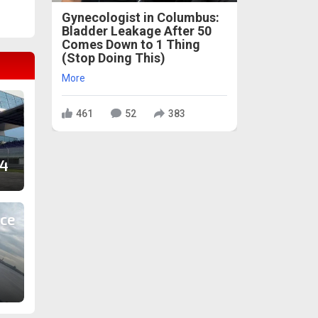
Gynecologist in Columbus:
Bladder Leakage After 50
Comes Down to 1 Thing
(Stop Doing This)
More
461
52
383
 4
 се