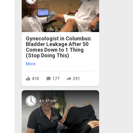
Gynecologist in Columbus:
Bladder Leakage After 50
Comes Down to 1 Thing
(Stop Doing This)
More
410
177
391
4 h 47 min