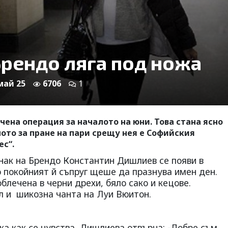
Брендо ляга под ножа
 май 25
6706
1
ена операция за началото на юни. Това стана ясно
ото за пране на пари срещу нея е Софийския
ес“.
ак на Брендо Константин Дишлиев се появи в
о покойният й съпруг щеше да празнува имен ден.
лечена в черни дрехи, бяло сако и кецове.
 и шикозна чанта на Луи Вюитон.
ка как се чувства, Дишлиева отвърна: -Добре съм,