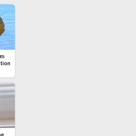
om
ation
he