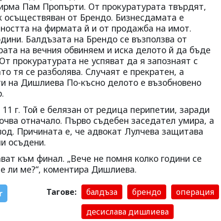
ирма Пам Пропърти. От прокуратурата твърдят,
к осъществяван от Брендо. Бизнесдамата е
йността на фирмата й и от продажба на имот.
дини. Балдъзата на Брендо се възползва от
ата на вечния обвиняем и иска делото й да бъде
 От прокуратурата не успяват да я запознаят с
то тя се разболява. Случаят е прекратен, а
ти на Дишлиева По-късно делото е възобновено
.
11 г. Той е белязан от редица перипетии, заради
почва отначало. Първо съдебен заседател умира, а
вод. Причината е, че адвокат Лулчева защитава
ли осъдени.
ват към финал. „Вече не помня колко години се
те ли ме?“, коментира Дишлиева.
Тагове:
балдъза
брендо
операция
r
десислава дишлиева