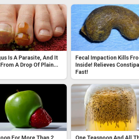
us Is A Parasite, And It
Fecal Impaction Kills Fr
 From A Drop Of Plain...
Inside! Relieves Constip
Fast!
oop For More Than 2
One Teaspoon And All T