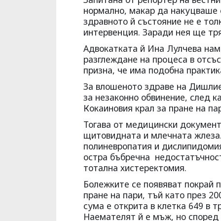
нормално, макар да накуцваше с
здравното й състояние не е то
интервенция. Заради нея ще тр
Адвокатката й Ина Лулчева нам
разглеждане на процеса в отсъс
призна, че има подобна практик
За влошеното здраве на Дишлие
за незаконно обвинение, след к
Кокаиновия крал за пране на пар
Тогава от медицински документи
щитовидната и млечната жлеза.
полиневропатия и дислипидомия
остра бъбречна недостатъчност
тотална хистеректомия.
Болежките се появяват покрай 
пране на пари, тъй като през 20
сума е открита в клетка 649 в т
Наемателят й е мъж, но според