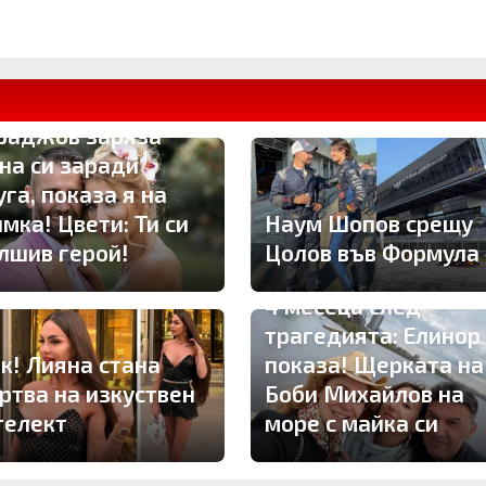
РВО ТУК: Владо
раджов заряза
на си заради
га, показа я на
мка! Цвети: Ти си
Наум Шопов срещу
лшив герой!
Цолов във Формула
4 месеца след
трагедията: Елинор
к! Лияна стана
показа! Щерката на
ртва на изкуствен
Боби Михайлов на
телект
море с майка си