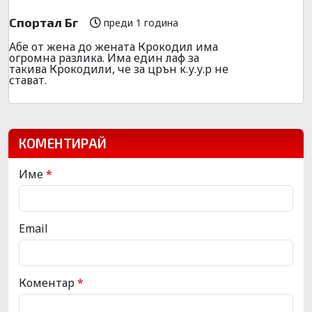
Спортал Бг
преди 1 година
Абе от жена до жената Крокодил има
огромна разлика. Има един лаф за
такива Крокодили, че за црън к.у.у.р не
стават.
КОМЕНТИРАЙ
Име
*
Email
Коментар
*