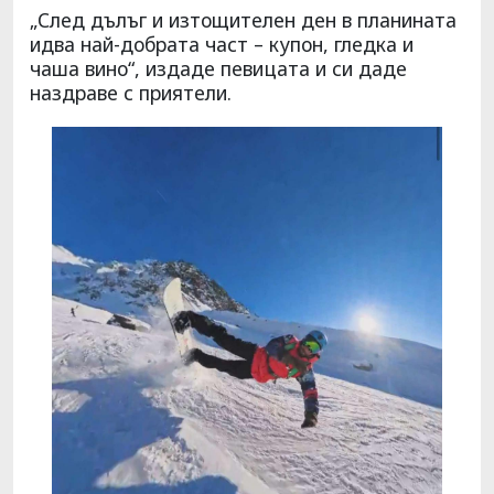
„След дълъг и изтощителен ден в планината
идва най-добрата част – купон, гледка и
чаша вино“, издаде певицата и си даде
наздраве с приятели.