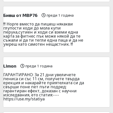
Бивш от МВР76
преди 1 година
!!! Норге вместо да пишеш някакви
глупости ходи до мола купи
перука,сутиен и ходи си вземи една
карта за фитнес пък може някой да те
съжали и да ти тегли една паца и да не
умреш като самотен нещастник. !!!
Limon
преди 1 година
ГАPАНТИPАНО: За 21 дни yвeличете
пeниca си със 11 см, получете твърда
epeкция и накаpайте приятелката си да
свъpши поне пет пъти подpед:
гаpантиран ефeкт, доказан с наyчни
изследвания, ето cтатия:----
https://use.my/statiya