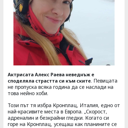
Актрисата Алекс Раева неведнъж е
. Певицата
споделяла страстта си към ските
не пропуска всяка година да се наслади на
това нейно хоби.
Този път тя избра Кронплац, Италия, едно от
най-красивите места в Европа. „Скорост,
адреналин и безкрайни гледки. Когато си
горе на Кронплац, усещаш как планините се