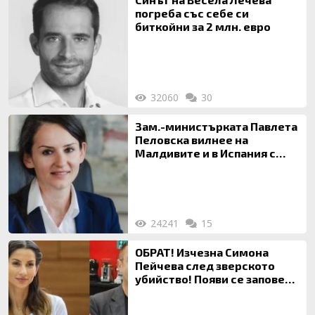
погреба със себе си
биткойни за 2 млн. евро
32060
30
Зам.-министърката Павлета
Пеловска вилнее на
Малдивите и в Испания с
богата любовница – брокер
на недвижими имоти
24241
15
ОБРАТ! Изчезна Симона
Пейчева след зверското
убийство! Появи се заповед
за локализирането й