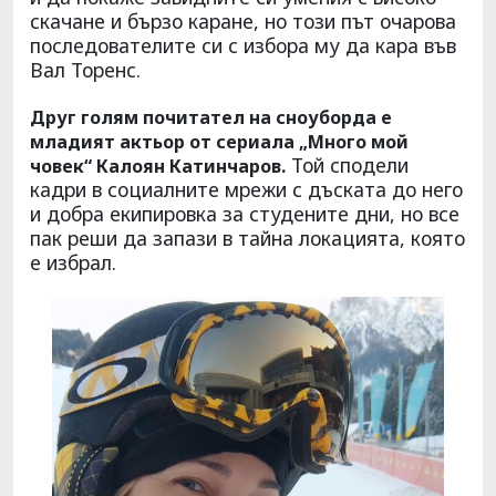
скачане и бързо каране, но този път очарова
последователите си с избора му да кара във
Вал Торенс.
Друг голям почитател на сноуборда е
младият актьор от сериала „Много мой
Той сподели
човек“ Калоян Катинчаров.
кадри в социалните мрежи с дъската до него
и добра екипировка за студените дни, но все
пак реши да запази в тайна локацията, която
е избрал.