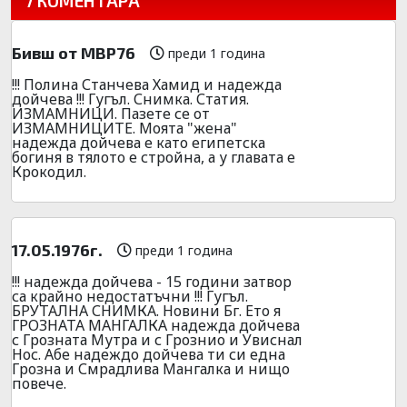
7 КОМЕНТАРА
Бивш от МВР76
преди 1 година
!!! Полина Станчева Хамид и надежда
дойчева !!! Гугъл. Снимка. Статия.
ИЗМАМНИЦИ. Пазете се от
ИЗМАМНИЦИТЕ. Моята "жена"
надежда дойчева е като египетска
богиня в тялото е стройна, а у главата е
Крокодил.
17.05.1976г.
преди 1 година
!!! надежда дойчева - 15 години затвор
са крайно недостатъчни !!! Гугъл.
БРУТАЛНА СНИМКА. Новини Бг. Ето я
ГРОЗНАТА МАНГАЛКА надежда дойчева
с Грозната Мутра и с Грознио и Увиснал
Нос. Абе надеждо дойчева ти си една
Грозна и Смрадлива Мангалка и нищо
повече.