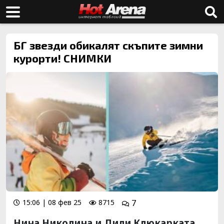
БГ звезди обикалят скъпите зимни
курорти! СНИМКИ
15:06 | 08 фев 25
8715
7
Нина Николина и Лили Клюкарката