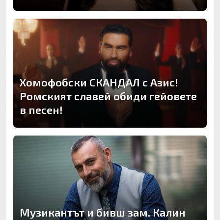
Хомофобски СКАНДАЛ с Азис!
Ромският славей обиди гейовете
в песен!
Музикантът и бивш зам. Калин