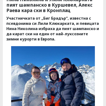
пият шампанско в Куршевел, Алекс
Раева кара ски в Кронплац
Участничката от „Биг Брадър“, известна с
псевдонима си Лили Клюкарката, и певицата
Нина Николина избраха да пият шампанско и
да карат ски на един от най-луксозните
зимни курорти в Европа.