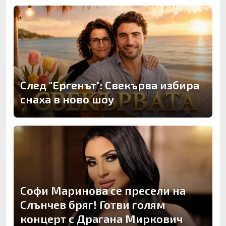
След "Ергенът": Свекърва избира
снаха в ново шоу
Софи Маринова се пресели на
Слънчев бряг! Готви голям
концерт с Драгана Миркович