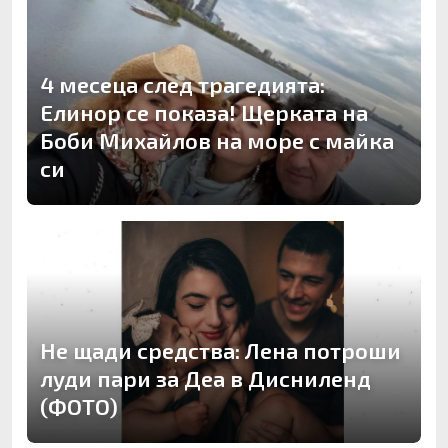
4 месеца след трагедията:
Елинор се показа! Щерката на
Боби Михайлов на море с майка
си
Не щади средства: Лена потроши
луди пари за Деа в Дисниленд
(ФОТО)