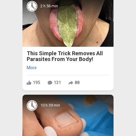
2 h 56 min
This Simple Trick Removes All
Parasites From Your Body!
More
195
131
88
10 h 39 min