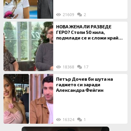
21609
2
НОВА ЖЕНА ЛИ РАЗВЕДЕ
ГЕРО? Стопи 50 кила,
подмлади се и сложи край
на 20-годишен брак
18368
17
Петър Дочев би шута на
гаджето си заради
Александра Фейгин
16324
1