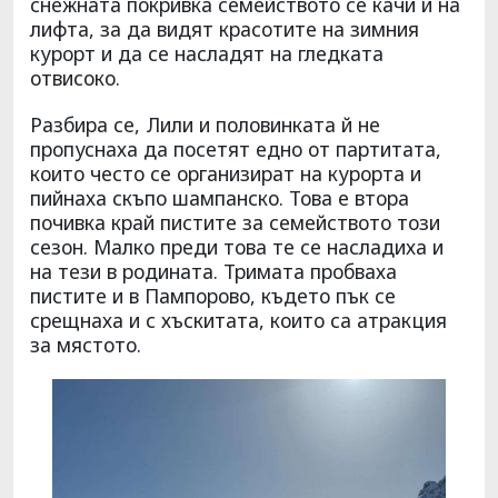
снежната покривка семейството се качи и на
лифта, за да видят красотите на зимния
курорт и да се насладят на гледката
отвисоко.
Разбира се, Лили и половинката й не
пропуснаха да посетят едно от партитата,
които често се организират на курорта и
пийнаха скъпо шампанско. Това е втора
почивка край пистите за семейството този
сезон. Малко преди това те се насладиха и
на тези в родината. Тримата пробваха
пистите и в Пампорово, където пък се
срещнаха и с хъскитата, които са атракция
за мястото.