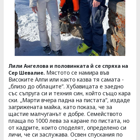
Лили Ангелова и половинката й се спряха на
Мястото се намира във
Сер Шевалие.
Високите Алпи или както казва тя самата -
„близо до облаците“. Хубавицата е заедно
със съпруга си и техния син, който също кара
ски. „Марти вчера падна на пистата“, издаде
загрижената майка, като показа, че за
щастие малчуганът е добре. Семейството
плаща по 1000 лева за каране по пистата, но
от кадрите, които споделят, определено си
личи, че си заслужава. Освен спускания по