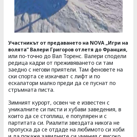
Участникът от предаването на NOVА „Игри на
волята“ Валери Григоров отлетя до Франция,
или по-точно до Вал Торенс. Валери сподели
редица кадри от преживяването си там
заедно с негови приятели. Там феновете на
ски спорта се изкачват с лифт и по
ескалатори малко преди да се пуснат по
стръмната писта.
Зимният курорт, освен че е известен с
уникалните си писти и хубави заведения, в
които да се стоплиш, е популярен и с
партитата си. Риалити звездата никога не
пропуска да се отдаде на любимото си хоби
и да покаже завидните си умения с високо