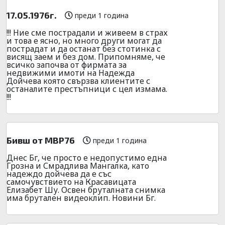
17.05.1976г.
преди 1 година
!!! Ние сме пострадали и живеем в страх
и това е ясно, но много други могат да
пострадат и да останат без стотинка с
висящ заем и без дом. Припомняме, че
всичко започва от фирмата за
недвижими имоти на Надежда
Дойчева която свързва клиентите с
останалите престъпници с цел измама.
!!!
Бивш от МВР76
преди 1 година
Днес Бг, че просто е недопустимо една
Грозна и Смрадлива Мангалка, като
надеждо дойчева да е със
самочувствието на Красавицата
Елизабет Шу. Освен бруталната снимка
има брутален видеоклип. Новини Бг.