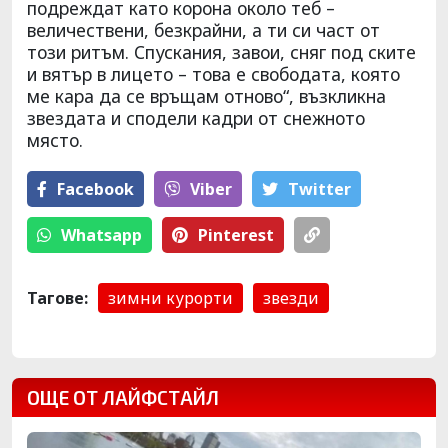
подреждат като корона около теб –
величествени, безкрайни, а ти си част от
този ритъм. Спускания, завои, сняг под ските
и вятър в лицето – това е свободата, която
ме кара да се връщам отново“, възкликна
звездата и сподели кадри от снежното
място.
Facebook
Viber
Тwitter
Whatsapp
Pinterest
Тагове:
зимни курорти
звезди
ОЩЕ ОТ ЛАЙФСТАЙЛ