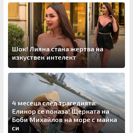
Шок! Лияна стана жертва на
изкуствен интелект
4 месеца след трагедията:
Елинор се показа! Щерката на
Боби Михайлов на море с майка
си