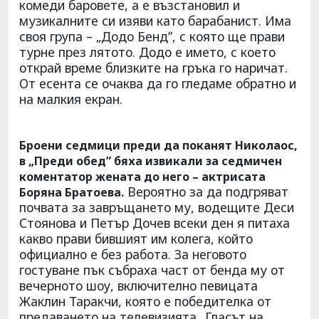
комеди баровете, а е възстановил и
музикалните си изяви като барабанист. Има
своя група – „Додо Бенд”, с която ще прави
турне през лятото. Додо е името, с което
открай време близките на гръка го наричат.
От есента се очаква да го гледаме обратно и
на малкия екран.
Броени седмици преди да поканят Николаос,
в „Преди обед” бяха извикали за седмичен
коментатор жената до него – актрисата
Вероятно за да подгряват
Боряна Братоева.
почвата за завръщането му, водещите Деси
Стоянова и Петър Дочев всеки ден я питаха
какво прави бившият им колега, който
официално е без работа. За неговото
гостуване пък събраха част от бенда му от
вечерното шоу, включително певицата
Жаклин Таракчи, която е победителка от
предаването на телевизията „Гласът на