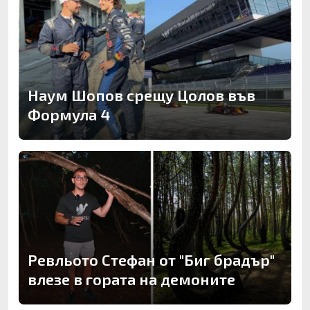
Наум Шопов срещу Цолов във
Формула 4
Ревльото Стефан от "Биг брадър"
влезе в гората на демоните