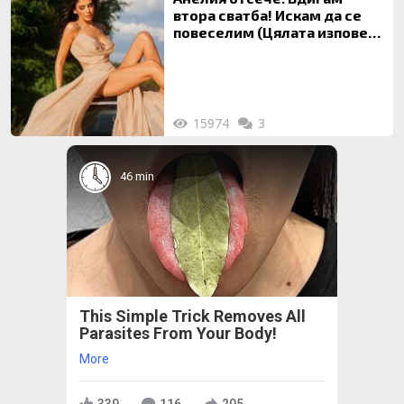
втора сватба! Искам да се
повеселим (Цялата изповед
ТУК)
15974
3
46 min
This Simple Trick Removes All
Parasites From Your Body!
More
339
116
205