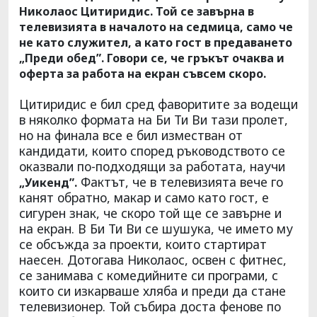
Николаос Цитиридис. Той се завърна в
телевизията в началото на седмица, само че
не като служител, а като гост в предаването
„Преди обед”. Говори се, че гръкът очаква и
оферта за работа на екран съвсем скоро.
Цитиридис е бил сред фаворитите за водещи
в няколко формата на Би Ти Ви тази пролет,
но на финала все е бил изместван от
кандидати, които според ръководството се
оказвали по-подходящи за работата, научи
Фактът, че в телевизията вече го
„Уикенд”.
канят обратно, макар и само като гост, е
сигурен знак, че скоро той ще се завърне и
на екран. В Би Ти Ви се шушука, че името му
се обсъжда за проекти, които стартират
наесен. Дотогава Николаос, освен с фитнес,
се занимава с комедийните си програми, с
които си изкарваше хляба и преди да стане
телевизионер. Той събира доста фенове по