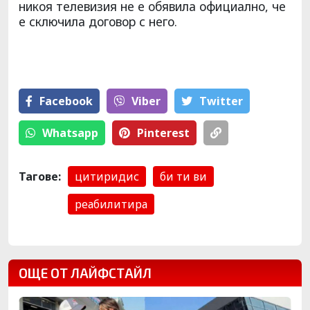
никоя телевизия не е обявила официално, че
е сключила договор с него.
Facebook
Viber
Тwitter
Whatsapp
Pinterest
Тагове:
цитиридис
би ти ви
реабилитира
ОЩЕ ОТ ЛАЙФСТАЙЛ