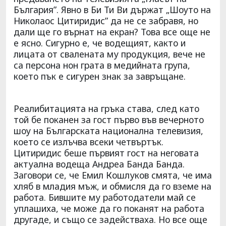
България”. Явно в Би Ти Ви държат „Шоуто на
Николаос Цитиридис” да не се забравя, но
дали ще го върнат на екран? Това все още не
е ясно. Сигурно е, че водещият, както и
лицата от свалената му продукция, вече не
са персона нон грата в медийната група,
което пък е сигурен знак за завръщане.
Реалибитацията на гръка става, след като
той бе поканен за гост първо във вечерното
шоу на Българската национална телевизия,
което се излъчва всеки четвъртък.
Цитиридис беше първият гост на неговата
актуална водеща Андреа Банда Банда.
Заговори се, че Емил Кошлуков смята, че има
хляб в младия мъж, и обмисля да го вземе на
работа. Бившите му работодатели май се
уплашиха, че може да го поканят на работа
другаде, и също се задействаха. Но все още