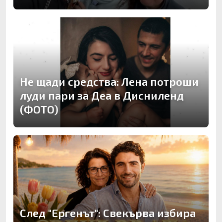
Не щади средства: Лена потроши
луди пари за Деа в Дисниленд
(ФОТО)
След "Ергенът": Свекърва избира