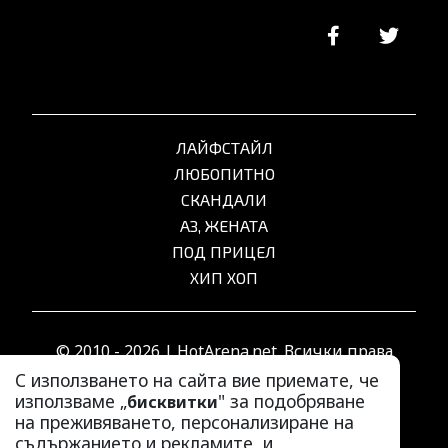
ЛАЙФСТАЙЛ
ЛЮБОПИТНО
СКАНДАЛИ
АЗ, ЖЕНАТА
ПОД ПРИЦЕЛ
ХИП ХОП
© 2010 - 2026 | HotArena.net. Всички права
запазени.
С използването на сайта вие приемате, че
използваме „
" за подобряване
бисквитки
на преживяването, персонализиране на
РЕКЛАМА
съдържанието и рекламите, и