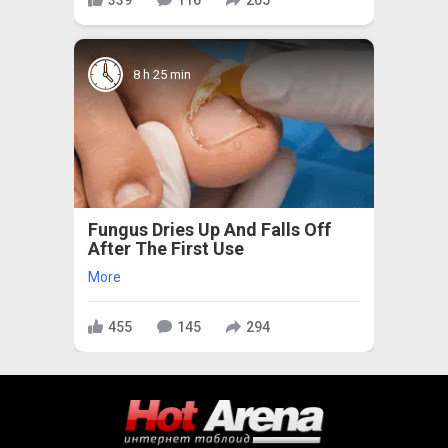
8 h 25 min
Fungus Dries Up And Falls Off
After The First Use
More
455
145
294