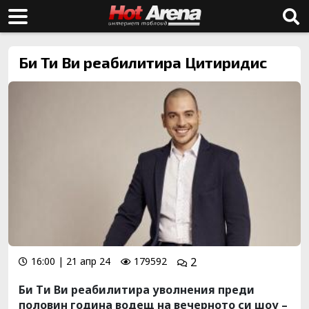
Би Ти Ви реабилитира Цитиридис
16:00 | 21 апр 24
179592
2
Би Ти Ви реабилитира уволнения преди
половин година водещ на вечерното си шоу –