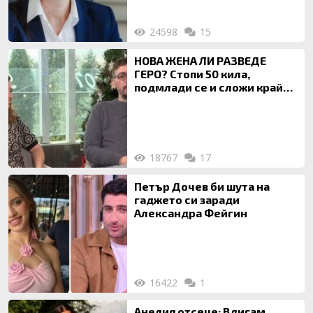
24598
15
НОВА ЖЕНА ЛИ РАЗВЕДЕ
ГЕРО? Стопи 50 кила,
подмлади се и сложи край
на 20-годишен брак
18767
17
Петър Дочев би шута на
гаджето си заради
Александра Фейгин
16422
1
Анелия отсече: Вдигам