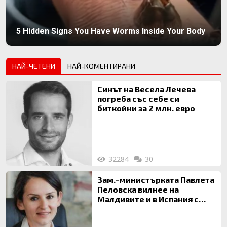
5 Hidden Signs You Have Worms Inside Your Body
НАЙ-ЧЕТЕНИ
НАЙ-КОМЕНТИРАНИ
Синът на Весела Лечева
погреба със себе си
биткойни за 2 млн. евро
32284
30
Зам.-министърката Павлета
Пеловска вилнее на
Малдивите и в Испания с
богата любовница – брокер
на недвижими имоти