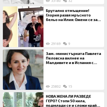
33180
32
Брутално отмъщение!
Глория развя мръсното
бельо на Илия: Ожени се за
120 кг жена, заряза Симона,
за да гледа чуждо дете!
29169
9
Зам.-министърката Павлета
Пеловска вилнее на
Малдивите и в Испания с
богата любовница – брокер
на недвижими имоти
25802
15
НОВА ЖЕНА ЛИ РАЗВЕДЕ
ГЕРО? Стопи 50 кила,
подмлади се и сложи край