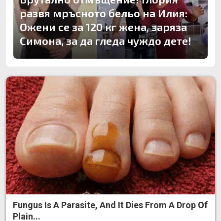
развя мръсното бельо на Илия:
Ожени се за 120 кг жена, заряза
Симона, за да гледа чуждо дете!
Fungus Is A Parasite, And It Dies From A Drop Of
Plain...