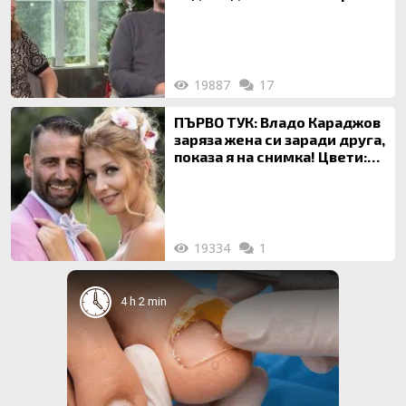
на 20-годишен брак
19887
17
ПЪРВО ТУК: Владо Караджов
заряза жена си заради друга,
показа я на снимка! Цвети:
Ти си фалшив герой!
19334
1
4 h 2 min