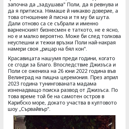
започна да „задушава" Поли, да я ревнува и
да я притиска. Нямаше й никакво доверие, а
това отношение й писна и тя му би шута.
Дали отново са се събрали и именно
варненският бизнесмен е таткото, не е ясно,
но е и малко вероятно. Може би след толкова
неуспешни и тежки връзки Поли най-накрая
намери своя „рицар на бял кон".
Красавицата нашумя преди години, когато
се сгоди за Благо. Впоследствие Джизъса и
Поли се ожениха на 26 юни 2022 година във
Велинград на пищна церемония. През април
2023 година тунингованата мадама
изненадващо поиска развод от Джизъса. По
това време той бе на самотен остров в
Карибско море, докато участва в култовото
шоу „Сървайвър".