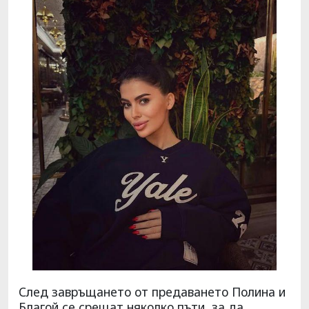
След завръщането от предаването Полина и
Благой се срещат няколко пъти, за да