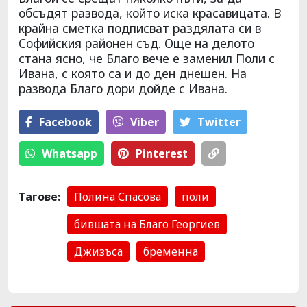
обсъдят развода, който иска красавицата. В
крайна сметка подписват раздялата си в
Софийския районен съд. Още на делото
стана ясно, че Благо вече е заменил Поли с
Ивана, с която са и до ден днешен. На
развода Благо дори дойде с Ивана.
Facebook
Viber
Тwitter
Whatsapp
Pinterest
Тагове:
Полина Спасова
поли
бившата на Благо Георгиев
Джизъса
бременна