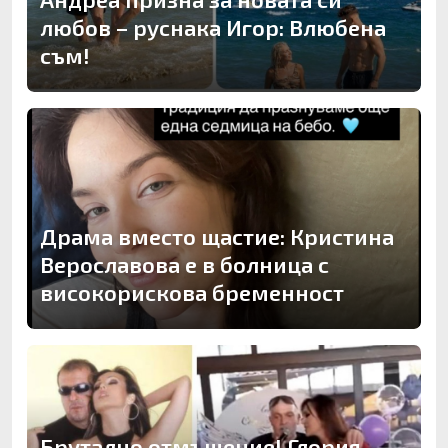
любов – руснака Игор: Влюбена
съм!
Драма вместо щастие: Кристина
Верославова е в болница с
високорискова бременност
Брутално отмъщение! Глория