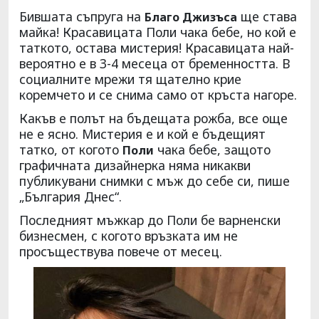
Бившата съпруга на
ще става
Благо Джизъса
майка! Красавицата Поли чака бебе, но кой е
таткото, остава мистерия! Красавицата най-
вероятно е в 3-4 месеца от бременността. В
социалните мрежи тя щателно крие
коремчето и се снима само от кръста нагоре.
Какъв е полът на бъдещата рожба, все още
не е ясно. Мистерия е и кой е бъдещият
татко, от когото
чака бебе, защото
Поли
графичната дизайнерка няма никакви
публикувани снимки с мъж до себе си, пише
„България Днес“.
Последният мъжкар до Поли бе варненски
бизнесмен, с когото връзката им не
просъществува повече от месец.