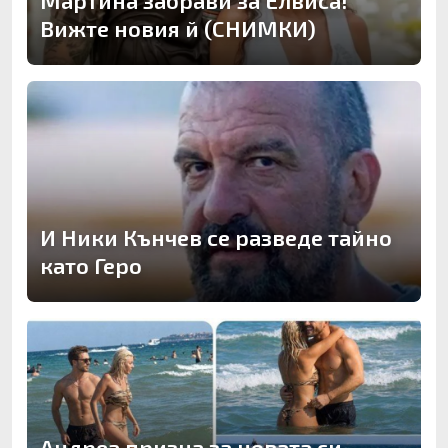
Вижте новия й (СНИМКИ)
И Ники Кънчев се разведе тайно
като Геро
Андреа призна за новата си