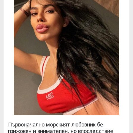
Първоначално морският любовник бе
грижовен и внимателен, но впоследствие