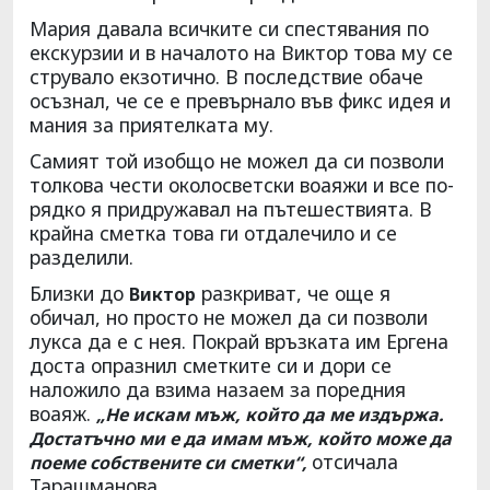
Мария давала всичките си спестявания по
екскурзии и в началото на Виктор това му се
струвало екзотично. В последствие обаче
осъзнал, че се е превърнало във фикс идея и
мания за приятелката му.
Самият той изобщо не можел да си позволи
толкова чести околосветски воаяжи и все по-
рядко я придружавал на пътешествията. В
крайна сметка това ги отдалечило и се
разделили.
Близки до
разкриват, че още я
Виктор
обичал, но просто не можел да си позволи
лукса да е с нея. Покрай връзката им Ергена
доста опразнил сметките си и дори се
наложило да взима назаем за поредния
воаяж.
„Не искам мъж, който да ме издържа.
Достатъчно ми е да имам мъж, който може да
отсичала
поеме собствените си сметки“,
Тарашманова.