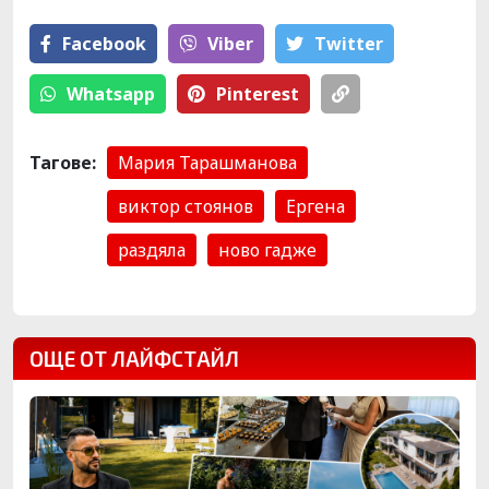
Facebook
Viber
Тwitter
Whatsapp
Pinterest
Тагове:
Мария Тарашманова
виктор стоянов
Ергена
раздяла
ново гадже
ОЩЕ ОТ ЛАЙФСТАЙЛ