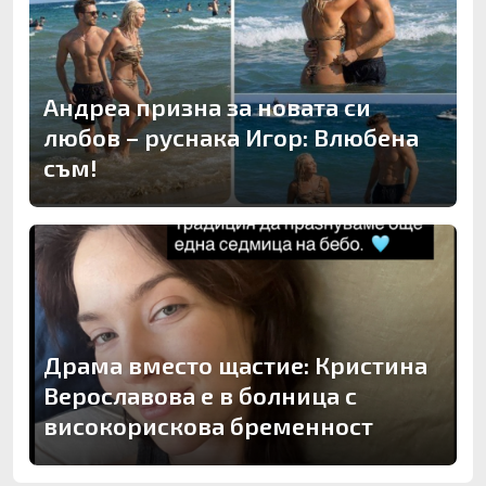
Андреа призна за новата си
любов – руснака Игор: Влюбена
съм!
Драма вместо щастие: Кристина
Верославова е в болница с
високорискова бременност