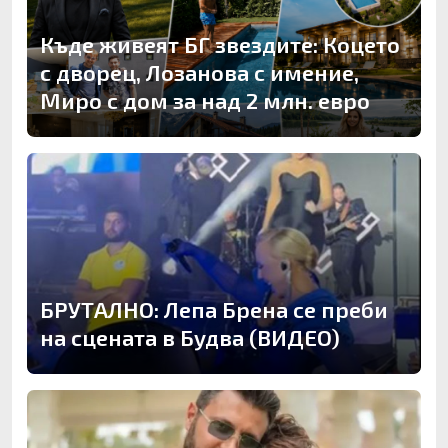
Къде живеят БГ звездите: Коцето
с дворец, Лозанова с имение,
Миро с дом за над 2 млн. евро
БРУТАЛНО: Лепа Брена се преби
на сцената в Будва (ВИДЕО)