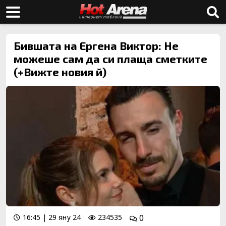
Бившата на Ергена Виктор: Не
можеше сам да си плаща сметките
(+Вижте новия й)
16:45 | 29 яну 24
234535
0