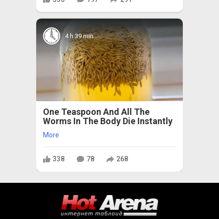
4 h 39 min
One Teaspoon And All The
Worms In The Body Die Instantly
More
338
78
268