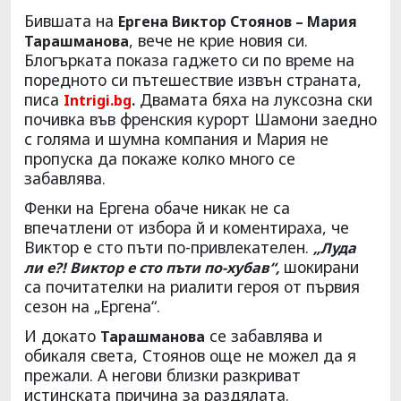
Бившата на
Ергена Виктор Стоянов – Мария
, вече не крие новия си.
Тарашманова
Блогърката показа гаджето си по време на
поредното си пътешествие извън страната,
писа
Двамата бяха на луксозна ски
Intrigi.
bg
.
почивка във френския курорт Шамони заедно
с голяма и шумна компания и Мария не
пропуска да покаже колко много се
забавлява.
Фенки на Ергена обаче никак не са
впечатлени от избора й и коментираха, че
Виктор е сто пъти по-привлекателен.
„Луда
шокирани
ли е?! Виктор е сто пъти по-хубав“,
са почитателки на риалити героя от първия
сезон на „Ергена“.
И докато
се забавлява и
Тарашманова
обикаля света, Стоянов още не можел да я
прежали. А негови близки разкриват
истинската причина за раздялата.