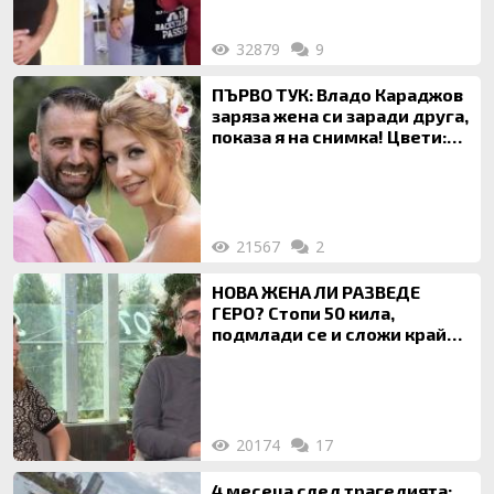
32879
9
ПЪРВО ТУК: Владо Караджов
заряза жена си заради друга,
показа я на снимка! Цвети:
Ти си фалшив герой!
21567
2
НОВА ЖЕНА ЛИ РАЗВЕДЕ
ГЕРО? Стопи 50 кила,
подмлади се и сложи край
на 20-годишен брак
20174
17
4 месеца след трагедията: