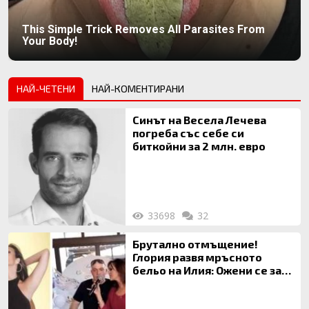
This Simple Trick Removes All Parasites From
Your Body!
НАЙ-ЧЕТЕНИ
НАЙ-КОМЕНТИРАНИ
Синът на Весела Лечева
погреба със себе си
биткойни за 2 млн. евро
33698
32
Брутално отмъщение!
Глория развя мръсното
бельо на Илия: Ожени се за
120 кг жена, заряза Симона,
за да гледа чуждо дете!