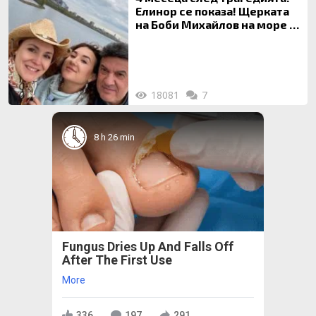
Елинор се показа! Щерката
на Боби Михайлов на море с
майка си
18081
7
8 h 26 min
Fungus Dries Up And Falls Off
After The First Use
More
336
197
291