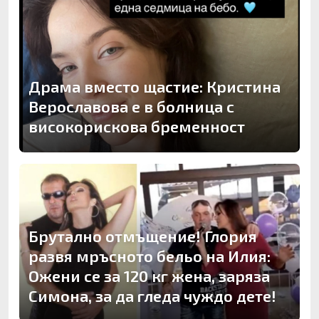
Драма вместо щастие: Кристина
Верославова е в болница с
високорискова бременност
Брутално отмъщение! Глория
развя мръсното бельо на Илия:
Ожени се за 120 кг жена, заряза
Симона, за да гледа чуждо дете!