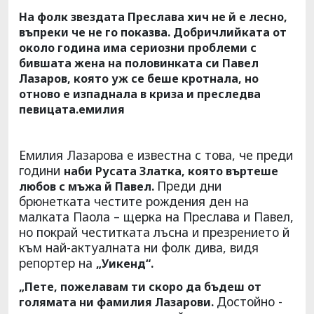
На фолк звездата Преслава хич не й е лесно,
въпреки че не го показва. Добричлийката от
около година има сериозни проблеми с
бившата жена на половинката си Павел
Лазаров, която уж се беше кротнала, но
отново е изпаднала в криза и преследва
певицата.емилия
Емилия Лазарова е известна с това, че преди
години
наби Русата Златка, която въртеше
Преди дни
любов с мъжа й Павел.
брюнетката честите рождения ден на
малката Паола – щерка на Преслава и Павел,
но покрай честитката лъсна и презрението й
към най-актуалната ни фолк дива, видя
репортер на
„Уикенд“.
„Пете, пожелавам ти скоро да бъдеш от
Достойно -
голямата ни фамилия Лазарови.