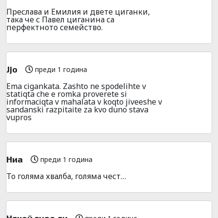
Преслава и Емилия и двете циганки,
така че с Павел циганина са
перфектното семейство.
Jjo
преди 1 година
Ema cigankata. Zashto ne spodelihte v
statiqta che e romka proverete si
informaciqta v mahalata v koqto jiveeshe v
sandanski razpitaite za kvo duno stava
vupros
Ниа
преди 1 година
То голяма хвалба, голяма чест…
Някой знае ли