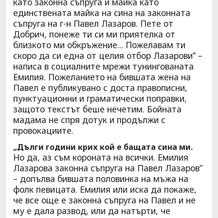
като законна съпруга и майка като
единствената майка на сина на законната
съпруга на г-н Павел Лазаров. Пете от
Добрич, понеже ти си ми приятелка от
близкото ми обкръжение... Пожелавам ти
скоро да си една от целия отбор Лазарови” –
написа в социалните мрежи тунингованата
Емилия. Пожеланието на бившата жена на
Павел е публикувано с доста правописни,
пунктуационни и граматически поправки,
защото текстът беше нечетим. Бойната
мадама не спря дотук и продължи с
провокациите.
„Дълги години крих кой е бащата сина ми.
Но да, аз съм короната на всички. Емилия
Лазарова законна съпруга на Павел Лазаров”
– допълва бившата половинка на мъжа на
фолк певицата. Емилия или иска да покаже,
че все още е законна съпруга на Павел и не
му е дала развод, или да натърти, че