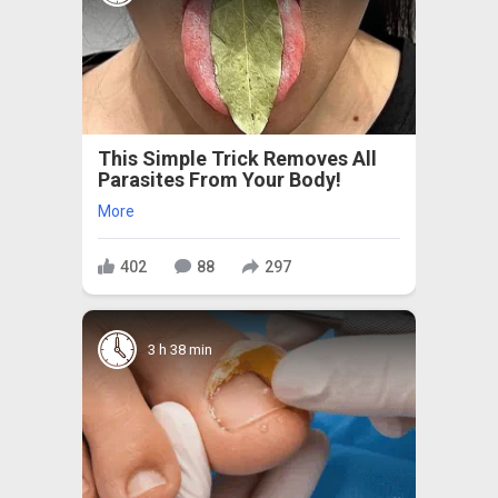
This Simple Trick Removes All
Parasites From Your Body!
More
402
88
297
3 h 38 min