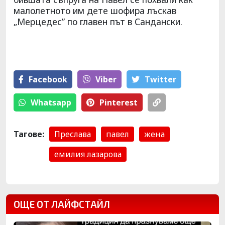
малолетното им дете шофира лъскав
„Мерцедес” по главен път в Сандански.
Facebook
Viber
Тwitter
Whatsapp
Pinterest
Тагове:
Преслава
павел
жена
емилия лазарова
ОЩЕ ОТ ЛАЙФСТАЙЛ