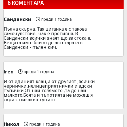
6 КОМЕНТАРА
Сандански
преди 1 година
Пълна скърна. Тая циганка е с такова
самочувствие…чак е противна. В
Сандански всички знаят що за стока е.
Къщата им е близо до автогарата в
Сандански - пълен кич.
iren
преди 1 година
И от единият клан,и от другият ,всички
чернички,нелицеприятнички и адски
тъпички.От най-голямото ,та до най-
малкото.Боята и тъпотията не можеш я
скри с никакъв тунинг.
Никол
преди 1 година