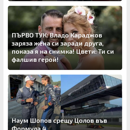
ПЪРВО ТУК: Владо Караджов
заряза жена си заради друга,
показа я на снимка! Цвети: Ти си
фалшив герой!
Наум Шопов срещу Цолов във
Формула 4