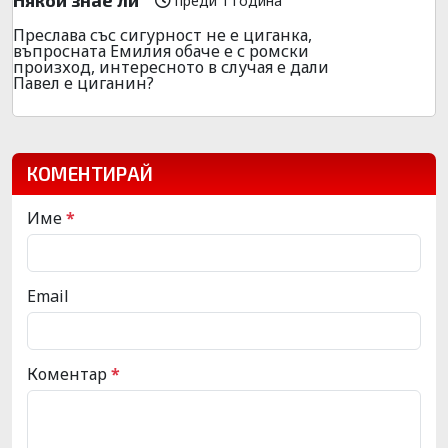
преди 1 година
Преслава със сигурност не е циганка,
въпросната Емилия обаче е с ромски
произход, интересното в случая е дали
Павел е циганин?
КОМЕНТИРАЙ
Име
*
Email
Коментар
*