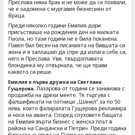
Преслава няма брак и не може да се похвали,
че е задомена с мургавия бизнесмен от
Враца.
Преди няколко години Емилия дори
присъстваше на рождения ден на малката
Паола, но тази години не е била поканена.
Павел бил бесен на писанията на бившата си
жена и я заплашил да спре да излага себе си,
него и Преслава. Уви, твърдоглавата
блондинка му отвърнала, че ще прави
каквото си реши.
Емилия е първа дружка на Светлана
Лазарова от години се занимава с
Гущерова.
продажба на дрехи менте. Тя търгува с
фалшификати на потници „Шанел” за по 50
лева, които фалиралата Гущерова рекламира
и носи на аванта. Според слуховете бащата
на Емилия върти бизнес с женска плът в
района на Сандански и Петрич. Преди година
бившата съпруга на Павел се похвали как