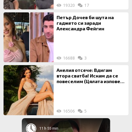
19320
17
Петър Дочев би шута на
гаджето си заради
Александра Фейгин
16688
3
Анелия отсече: Вдигам
втора сватба! Искам да се
повеселим (Цялата изповед
ТУК)
16506
5
11 h 55 min