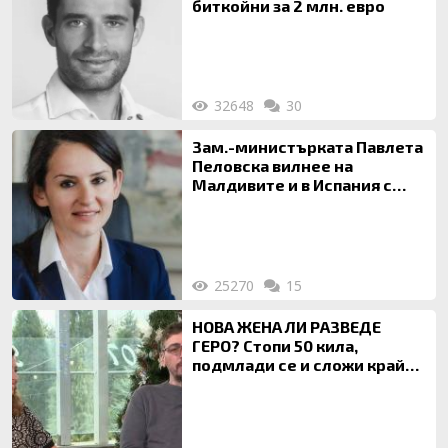
биткойни за 2 млн. евро
32648
30
Зам.-министърката Павлета
Пеловска вилнее на
Малдивите и в Испания с
богата любовница – брокер
на недвижими имоти
25270
15
НОВА ЖЕНА ЛИ РАЗВЕДЕ
ГЕРО? Стопи 50 кила,
подмлади се и сложи край
на 20-годишен брак