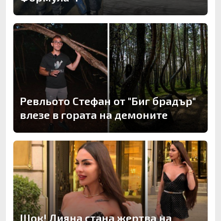
Ревльото Стефан от "Биг брадър"
влезе в гората на демоните
Шок! Лияна стана жертва на