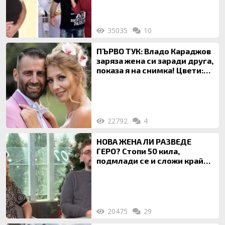
35035
10
ПЪРВО ТУК: Владо Караджов
заряза жена си заради друга,
показа я на снимка! Цвети:
Ти си фалшив герой!
22792
4
НОВА ЖЕНА ЛИ РАЗВЕДЕ
ГЕРО? Стопи 50 кила,
подмлади се и сложи край
на 20-годишен брак
20475
29