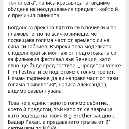
точно сега“, написа красавицата, видимо
обидена на неодушевения предмет, който ѝ
е причинил синината.
Богданска прекара лятото си в почивки и по
плажовете, но по всичко личеше, че
посвещава голяма част от времето си на
сина си Габриел. Въпреки това моделката
сподели кратък монтаж от подготовката си
за филмовия фестивал във Венеция, като
явно ще бъде сред гостите. „Предстои Venice
Film Festival и се подготвям с голям трепет.
Нямам търпение да ви направя част от тази
голяма привилегия“, написа Александра,
видимо развълнувана.
Това не е единственото голямо събитие,
което ѝ предстои, тъй като тя се завръща
като водеща на новия Big Brother заедно с
Башар Рахал, а предаването тръгва от 21
септември по NOVA.