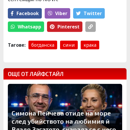
Facebook
Viber
Тwitter
Whatsapp
Pinterest
Тагове:
богданска
сини
крака
ОЩЕ ОТ ЛАЙФСТАЙЛ
Симона Пейчева отиде на море
след убийството на любимия й
Владо Загатото, скарала се с него