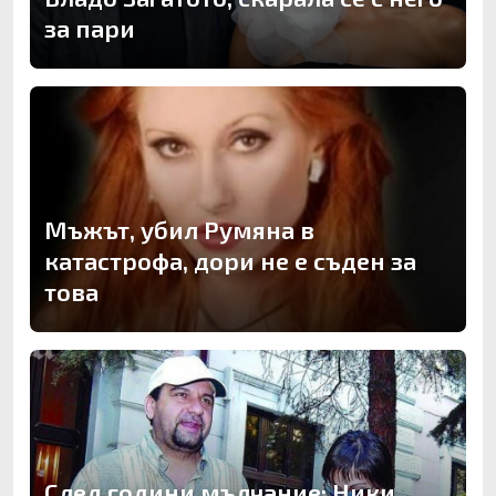
за пари
Мъжът, убил Румяна в
катастрофа, дори не е съден за
това
След години мълчание: Ники