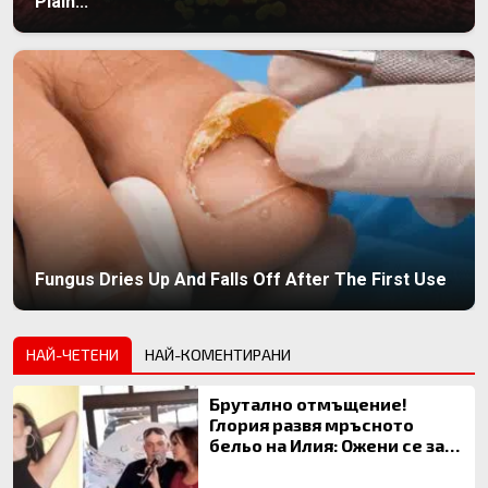
Plain...
Fungus Dries Up And Falls Off After The First Use
НАЙ-ЧЕТЕНИ
НАЙ-КОМЕНТИРАНИ
Брутално отмъщение!
Глория развя мръсното
бельо на Илия: Ожени се за
120 кг жена, заряза Симона,
за да гледа чуждо дете!