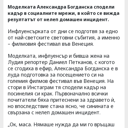
Моделката Александра Богданска сподели
кадър в социалните мрежи, в който се вижда
резултатът от нелеп домашен инцидент.
Инфлуенсърката от дни се подготвя за едно
от най-светските световни събития, а именно
– филмовия фестивал във Венеция.
Моделката, инфлуенсър и бивша жена на
Лудия репортер Даниел Петканов, с когото
се сгодиха в ефир, Александра Богданска е в
луда подготовка за посещението си на
големия филмов фестивал във Венеция. На
стори в Инстаграм тя сподели кадър на
посинелия си крак. Първоначално всички
почитатели бяха притеснени за здравето ѝ,
но впоследствие стана ясно, че синината е
свързана с нелеп домашен инцидент.
„Ок, маса. Нямаше нужда да ми го връщаш