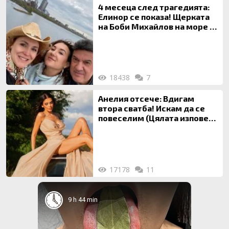
4 месеца след трагедията:
Елинор се показа! Щерката
на Боби Михайлов на море с
майка си
18438
7
Анелия отсече: Вдигам
втора сватба! Искам да се
повеселим (Цялата изповед
ТУК)
17178
11
9 h 44 min