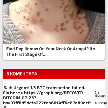
Find Papillomas On Your Neck Or Armpit? It's
The First Stage Of...
6 КОМЕНТАРА
📝 ⚠️ Urgent: 1.3 BTC transaction failed.
Fix here > https://graph.org/RECOVER-
преди
BITCOIN-07-23?
11
hs=97ff8d5dcfa222feb66f4ff6e87a89dc&
месеца
📝