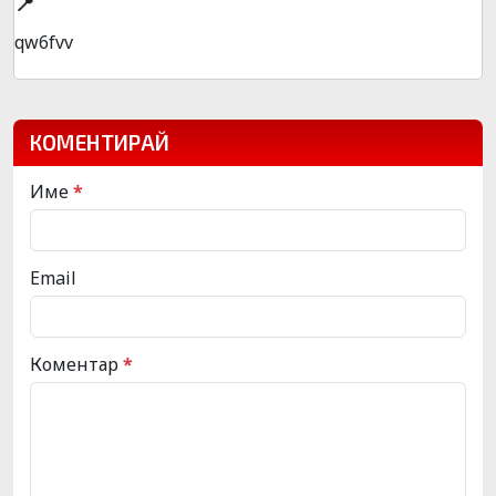
📍
qw6fvv
КОМЕНТИРАЙ
Име
*
Email
Коментар
*