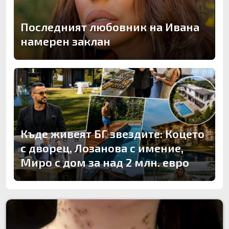
Последният любовник на Ивана
намерен заклан
Къде живеят БГ звездите: Коцето
с дворец, Лозанова с имение,
Миро с дом за над 2 млн. евро