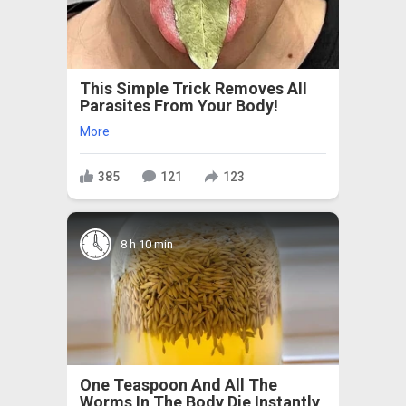
This Simple Trick Removes All
Parasites From Your Body!
More
385
121
123
8 h 10 min
One Teaspoon And All The
Worms In The Body Die Instantly