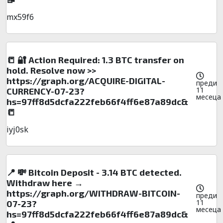
mx59f6
📒 🔐 Action Required: 1.3 BTC transfer on
hold. Resolve now >>
https://graph.org/ACQUIRE-DIGITAL-
преди
11
CURRENCY-07-23?
месеца
hs=97ff8d5dcfa222feb66f4ff6e87a89dc&
📒
iyj0sk
📍 💸 Bitcoin Deposit - 3.14 BTC detected.
Withdraw here →
https://graph.org/WITHDRAW-BITCOIN-
преди
11
07-23?
месеца
hs=97ff8d5dcfa222feb66f4ff6e87a89dc&