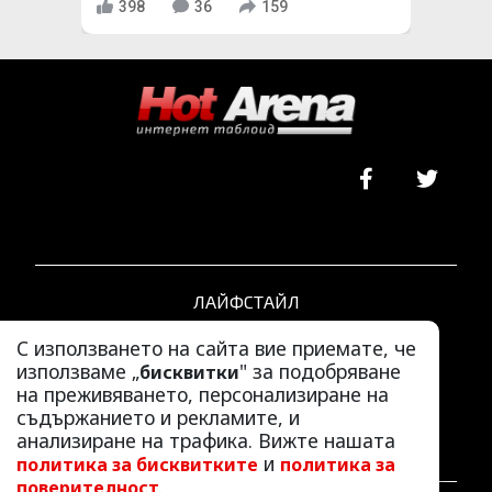
398
36
159
ЛАЙФСТАЙЛ
ЛЮБОПИТНО
С използването на сайта вие приемате, че
СКАНДАЛИ
използваме „
" за подобряване
бисквитки
АЗ, ЖЕНАТА
на преживяването, персонализиране на
съдържанието и рекламите, и
ПОД ПРИЦЕЛ
анализиране на трафика. Вижте нашата
ХИП ХОП
и
политика за бисквитките
политика за
.
поверителност