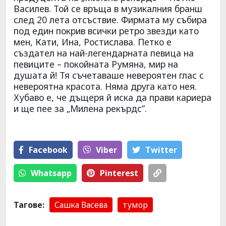
Василев. Той се връща в музикалния бранш
след 20 лета отсъствие. Фирмата му събира
под един покрив всички ретро звезди като
мен, Кати, Ина, Ростислава. Петко е
създател на най-легендарната певица на
певиците – покойната Румяна, мир на
душата й! Тя съчетаваше невероятен глас с
невероятна красота. Няма друга като нея.
Хубаво е, че дъщеря й иска да прави кариера
и ще пее за „Милена рекърдс”.
Facebook
Viber
Тwitter
Whatsapp
Pinterest
Тагове:
Сашка Васева
тумор