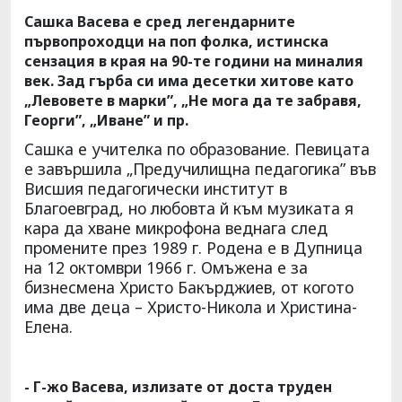
Сашка Васева е сред легендарните
първопроходци на поп фолка, истинска
сензация в края на 90-те години на миналия
век. Зад гърба си има десетки хитове като
„Левовете в марки”, „Не мога да те забравя,
Георги”, „Иване” и пр.
Сашка е учителка по образование. Певицата
е завършила „Предучилищна педагогика” във
Висшия педагогически институт в
Благоевград, но любовта й към музиката я
кара да хване микрофона веднага след
промените през 1989 г. Родена е в Дупница
на 12 октомври 1966 г. Омъжена е за
бизнесмена Христо Бакърджиев, от когото
има две деца – Христо-Никола и Христина-
Елена.
- Г-жо Васева, излизате от доста труден