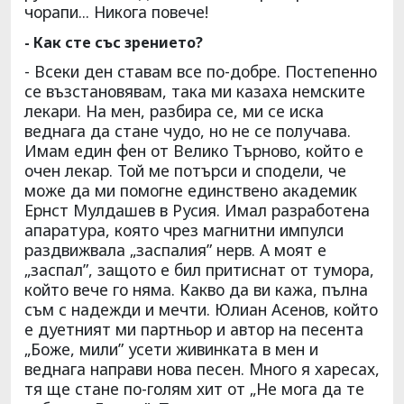
чорапи... Никога повече!
- Как сте със зрението?
- Всеки ден ставам все по-добре. Постепенно
се възстановявам, така ми казаха немските
лекари. На мен, разбира се, ми се иска
веднага да стане чудо, но не се получава.
Имам един фен от Велико Търново, който е
очен лекар. Той ме потърси и сподели, че
може да ми помогне единствено академик
Ернст Мулдашев в Русия. Имал разработена
апаратура, която чрез магнитни импулси
раздвижвала „заспалия” нерв. А моят е
„заспал”, защото е бил притиснат от тумора,
който вече го няма. Какво да ви кажа, пълна
съм с надежди и мечти. Юлиан Асенов, който
е дуетният ми партньор и автор на песента
„Боже, мили” усети живинката в мен и
веднага направи нова песен. Много я харесах,
тя ще стане по-голям хит от „Не мога да те