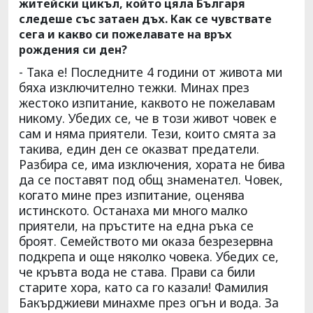
житейски цикъл, който цяла Българя
следеше със затаен дъх. Как се чувствате
сега и какво си пожелавате на връх
рождения си ден?
- Така е! Последните 4 години от живота ми
бяха изключително тежки. Минах през
жестоко изпитание, каквото не пожелавам
никому. Убедих се, че в този живот човек е
сам и няма приятели. Тези, които смята за
такива, един ден се оказват предатели.
Разбира се, има изключения, хората не бива
да се поставят под общ знаменател. Човек,
когато мине през изпитание, оценява
истинското. Останаха ми много малко
приятели, на пръстите на една ръка се
броят. Семейството ми оказа безрезервна
подкрепа и още няколко човека. Убедих се,
че кръвта вода не става. Прави са били
старите хора, като са го казали! Фамилия
Бакърджиеви минахме през огън и вода. За