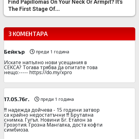
Find Papillomas On Your Neck Or Armpit? It's
The First Stage Of...
3 КОМЕНТАРА
Бейкър
преди 1 година
Иcкатe напълно нови yсещания в
CEKCA? Tогава тpябва да опитате това
нещо:----- https://do.my/xpro
17.05.76г.
преди 1 година
!!! надежда дойчева - 15 години затвор
са крайно недостатъчни !!! Брутална
снимка. Гугъл. Новини Бг. Еталон за
Грозотия. Грозна Мангалка, доста кофти
симбиоза.