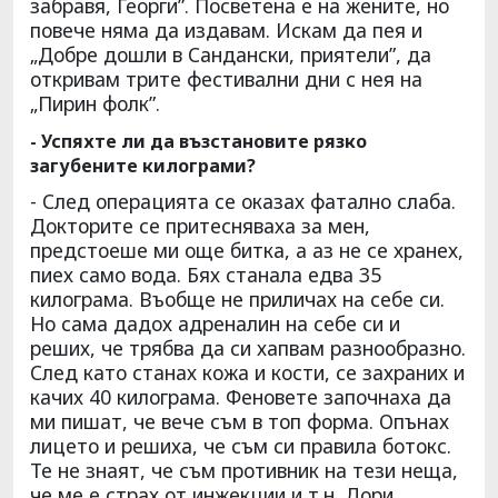
забравя, Георги”. Посветена е на жените, но
повече няма да издавам. Искам да пея и
„Добре дошли в Сандански, приятели”, да
откривам трите фестивални дни с нея на
„Пирин фолк”.
- Успяхте ли да възстановите рязко
загубените килограми?
- След операцията се оказах фатално слаба.
Докторите се притесняваха за мен,
предстоеше ми още битка, а аз не се хранех,
пиех само вода. Бях станала едва 35
килограма. Въобще не приличах на себе си.
Но сама дадох адреналин на себе си и
реших, че трябва да си хапвам разнообразно.
След като станах кожа и кости, се захраних и
качих 40 килограма. Феновете започнаха да
ми пишат, че вече съм в топ форма. Опънах
лицето и решиха, че съм си правила ботокс.
Те не знаят, че съм противник на тези неща,
че ме е страх от инжекции и т.н. Дори