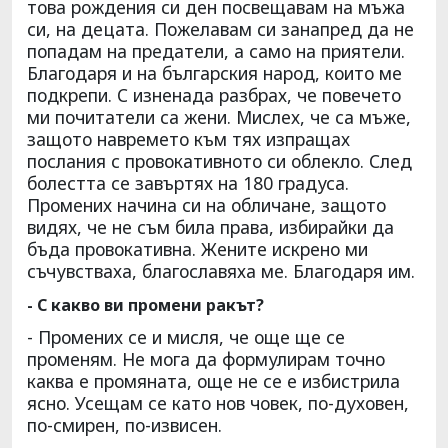
това рождения си ден посвещавам на мъжа
си, на децата. Пожелавам си занапред да не
попадам на предатели, а само на приятели.
Благодаря и на българския народ, които ме
подкрепи. С изненада разбрах, че повечето
ми почитатели са жени. Мислех, че са мъже,
защото навремето към тях изпращах
послания с провокативното си облекло. След
болестта се завъртях на 180 градуса.
Промених начина си на обличане, защото
видях, че не съм била права, избирайки да
бъда провокативна. Жените искрено ми
съчувстваха, благославяха ме. Благодаря им.
- С какво ви промени ракът?
- Промених се и мисля, че още ще се
променям. Не мога да формулирам точно
каква е промяната, още не се е избистрила
ясно. Усещам се като нов човек, по-духовен,
по-смирен, по-извисен.