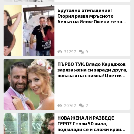
Брутално отмъщение!
Глория развя мръсното
бельо на Илия: Ожени се за
120 кг жена, заряза Симона,
за да гледа чуждо дете!
31297
9
ПЪРВО ТУК: Владо Караджов
заряза жена си заради друга,
показа я на снимка! Цвети:
Ти си фалшив герой!
20762
2
НОВА ЖЕНА ЛИ РАЗВЕДЕ
ГЕРО? Стопи 50 кила,
подмлади се и сложи край