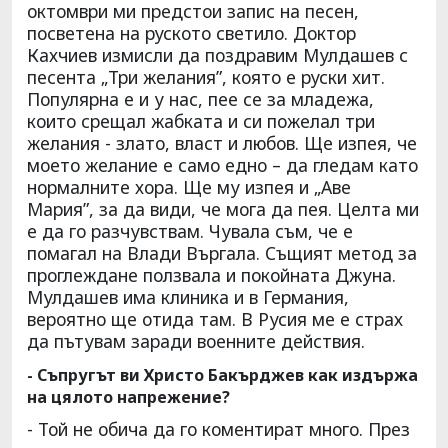
октомври ми предстои запис на песен,
посветена на руското светило. Доктор
Кахчиев измисли да поздравим Мулдашев с
песента „Три желания”, която е руски хит.
Популярна е и у нас, пее се за младежа,
които срещал жабката и си пожелал три
желания - злато, власт и любов. Ще изпея, че
моето желание е само едно – да гледам като
нормалните хора. Ще му изпея и „Аве
Мария”, за да види, че мога да пея. Целта ми
е да го разчувствам. Чувала съм, че е
помагал на Влади Въргала. Същият метод за
проглеждане ползвала и покойната Джуна.
Мулдашев има клиника и в Германия,
вероятно ще отида там. В Русия ме е страх
да пътувам заради военните действия.
- Съпругът ви Христо Бакърджев как издържа
на цялото напрежение?
- Той не обича да го коментират много. През