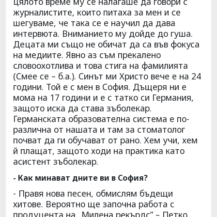
цялото време му се налагаше да говори с
журналистите, които питаха за мен и се
шегуваме, че така се е научил да дава
интервюта. Вниманието му дойде до гуша.
Децата ми също не обичат да са във фокуса
на медиите. Явно аз съм прекалено
словоохотлива и това стига на фамилията
(Смее се – б.а.). Синът ми Христо вече е на 24
години. Той е с мен в София. Дъщеря ни е
мома на 17 години и е с татко си Германия,
защото иска да става зъболекар.
Германската образователна система е по-
различна от нашата и там за стоматолог
почват да ги обучават от рано. Хем учи, хем
й плащат, защото ходи на практика като
асистент зъболекар.
- Как минават дните ви в София?
- Правя нова песен, обмислям бъдещи
хитове. Вероятно ще започна работа с
продуцента на „Милена рекърдс” – Петко