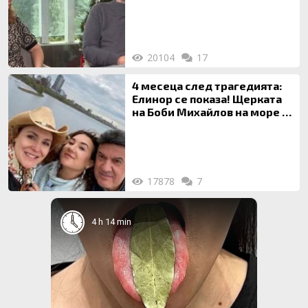
на 20-годишен брак
20104
17
4 месеца след трагедията:
Елинор се показа! Щерката
на Боби Михайлов на море с
майка си
17878
7
4 h 14 min