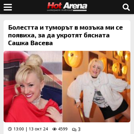
Болестта и туморът в мозъка ми се
появиха, за да укротят бясната
Сашка Васева
13:00 | 13 окт 24
4599
3