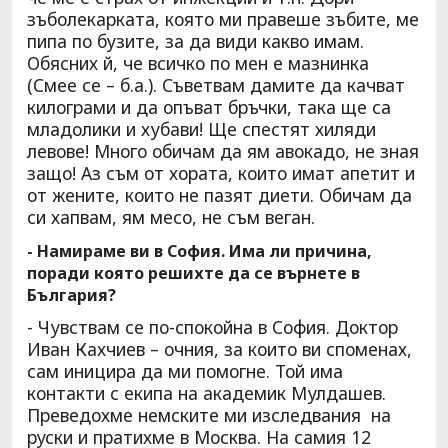
зъболекарката, която ми правеше зъбите, ме
пипа по бузите, за да види какво имам.
Обясних й, че всичко по мен е мазнинка
(Смее се – б.а.). Съветвам дамите да качват
килограми и да опъват бръчки, така ще са
младолики и хубави! Ще спестят хиляди
левове! Много обичам да ям авокадо, не зная
защо! Аз съм от хората, които имат апетит и
от жените, които не пазят диети. Обичам да
си хапвам, ям месо, не съм веган.
- Намираме ви в София. Има ли причина,
поради която решихте да се върнете в
България?
- Чувствам се по-спокойна в София. Доктор
Иван Кахчиев – очния, за които ви споменах,
сам иницира да ми помогне. Той има
контакти с екипа на академик Мулдашев.
Преведохме немските ми изследвания на
руски и пратихме в Москва. На самия 12