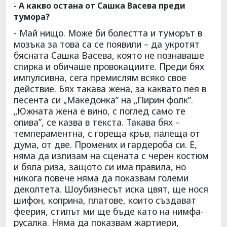
- А какво остана от Сашка Васева преди
тумора?
- Май нищо. Може би болестта и туморът в
мозъка за това са се появили – да укротят
бясната Сашка Васева, която не познаваше
спирка и обичаше провокациите. Преди бях
импулсивна, сега премислям всяко свое
действие. Бях такава жена, за каквато пея в
песента си „Македонка” на „Пирин фолк”.
„Южната жена е вино, с поглед само те
опива”, се казва в текста. Такава бях –
темпераментна, с гореща кръв, палеща от
дума, от две. Промених и гардероба си. Е,
няма да излизам на сцената с черен костюм
и бяла риза, защото си има правила, но
никога повече няма да показвам големи
деколтета. Шоубизнесът иска цвят, ще нося
шифон, коприна, платове, които създават
феерия, стилът ми ще бъде като на нимфа-
русалка. Няма да показвам жартиери,