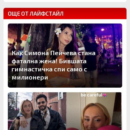
ОЩЕ ОТ ЛАЙФСТАЙЛ
Как Симона Пейчева стана
фатална жена! Бившата
гимнастичка спи само с
милионери