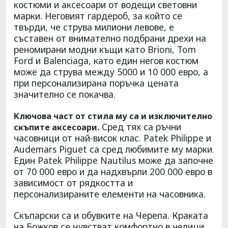
костюми и аксесоари от водещи световни
марки. Неговият гардероб, за който се
твърди, че струва милиони левове, е
съставен от внимателно подбрани дрехи на
реномирани модни къщи като Brioni, Tom
Ford и Balenciaga, като един негов костюм
може да струва между 5000 и 10 000 евро, а
при персонализирана поръчка цената
значително се покачва.
Ключова част от стила му са и изключително
Сред тях са ръчни
скъпите аксесоари.
часовници от най-висок клас. Patek Philippe и
Audemars Piguet са сред любимите му марки.
Един Patek Philippe Nautilus може да започне
от 70 000 евро и да надхвърли 200 000 евро в
зависимост от рядкостта и
персонализираните елементи на часовника.
Скъпарски са и обувките на Черепа. Краката
на Божков се чувстват комфортно в челици,