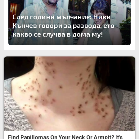
След години мълчание: Ники
Кънчев говори за развода, ето
какво се случва в дома му!
Find Papillomas On Your Neck Or Armpit? It's