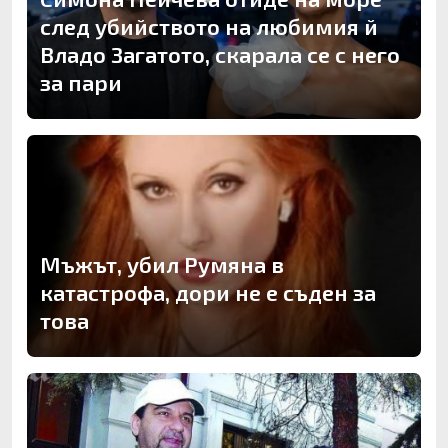
след убийството на любимия й
Владо Загатото, скарала се с него
за пари
Мъжът, убил Румяна в
катастрофа, дори не е съден за
това