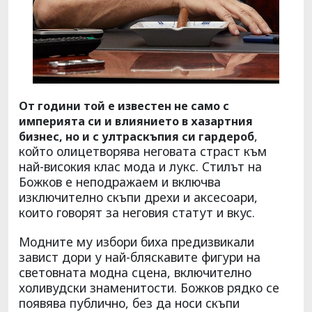
От години той е известен не само с
империята си и влиянието в хазартния
,
бизнес, но и с ултраскъпия си гардероб
който олицетворява неговата страст към
най-високия клас мода и лукс. Стилът на
Божков е неподражаем и включва
изключително скъпи дрехи и аксесоари,
които говорят за неговия статут и вкус.
Модните му избори биха предизвикали
завист дори у най-бляскавите фигури на
световната модна сцена, включително
холивудски знаменитости. Божков рядко се
появява публично, без да носи скъпи