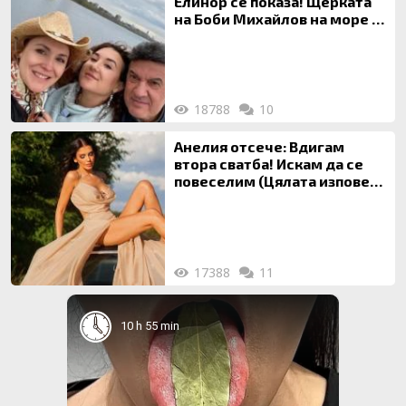
Елинор се показа! Щерката
на Боби Михайлов на море с
майка си
18788
10
Анелия отсече: Вдигам
втора сватба! Искам да се
повеселим (Цялата изповед
ТУК)
17388
11
10 h 55 min