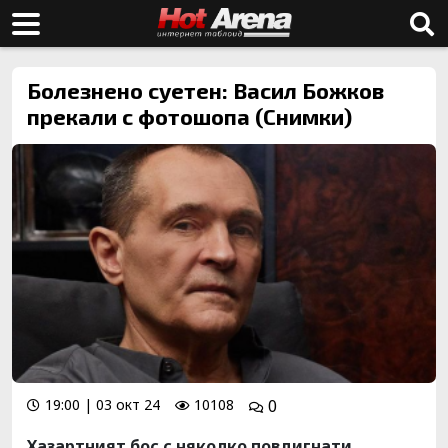
Болезнено суетен: Васил Божков
прекали с фотошопа (Снимки)
19:00 | 03 окт 24
10108
0
Хазартният бос с няколко повдигнати