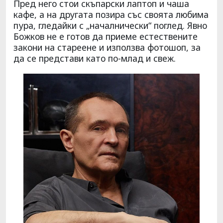
Пред него стои скъпарски лаптоп и чаша
кафе, а на другата позира със своята любима
пура, гледайки с „началнически“ поглед. Явно
Божков не е готов да приеме естествените
закони на стареене и използва фотошоп, за
да се представи като по-млад и свеж.