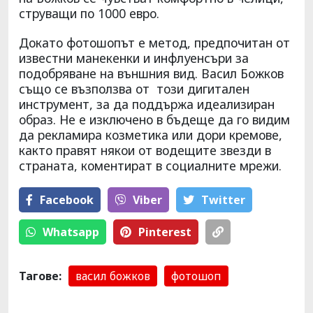
струващи по 1000 евро.
Докато фотошопът е метод, предпочитан от
известни манекенки и инфлуенсъри за
подобряване на външния вид. Васил Божков
също се възползва от този дигитален
инструмент, за да поддържа идеализиран
образ. Не е изключено в бъдеще да го видим
да рекламира козметика или дори кремове,
както правят някои от водещите звезди в
страната, коментират в социалните мрежи.
Facebook
Viber
Тwitter
Whatsapp
Pinterest
Тагове:
васил божков
фотошоп