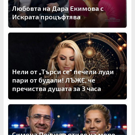
Любовта на Дара Екимова с
Искрата процъфтява
Нели от „Търси се“ печели луди
пари от будали! ЛЪЖЕ, че
пречиства душата за 3 часа
Симона Пейчева отиде на море