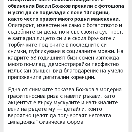
обвинения Васил Божков прекали с фотошопа
и успя да се подмлади с поне 10 години,
както често правят много родни манекенки.
Олигархът, известен не само с богатството и
съдебните си дела, но и със своята суетност,
е загладил лицето си и е скрил бръчките и
торбичките под очите в последните си
снимки, публикувани в социалните мрежи. На
кадрите 68-годишният бизнесмен изглежда
много по-млад, демонстрирайки перфектно
излъскан външен вид благодарение на умело
приложените дигитални корекции.
Една от снимките показва Божков в модерна
графитеносива риза с навити ръкави, като
акцентът е върху мускулите и изпъкналите
вени на ръцете му — детайли, които
вероятно целят да подчертаят неговата
„младежка“ физическа форма.