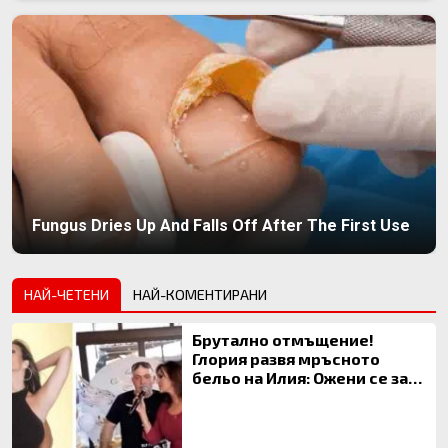
Fungus Dries Up And Falls Off After The First Use
НАЙ-ЧЕТЕНИ
НАЙ-КОМЕНТИРАНИ
Брутално отмъщение!
Глория развя мръсното
бельо на Илия: Ожени се за
120 кг жена, заряза Симона,
за да гледа чуждо дете!