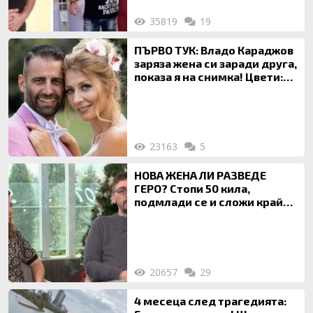
35819
19
ПЪРВО ТУК: Владо Караджов
заряза жена си заради друга,
показа я на снимка! Цвети:
Ти си фалшив герой!
23163
5
НОВА ЖЕНА ЛИ РАЗВЕДЕ
ГЕРО? Стопи 50 кила,
подмлади се и сложи край
на 20-годишен брак
20657
29
4 месеца след трагедията: