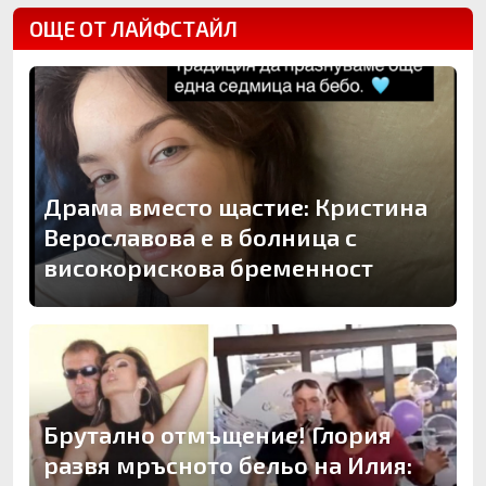
ОЩЕ ОТ ЛАЙФСТАЙЛ
Драма вместо щастие: Кристина
Верославова е в болница с
високорискова бременност
Брутално отмъщение! Глория
развя мръсното бельо на Илия: