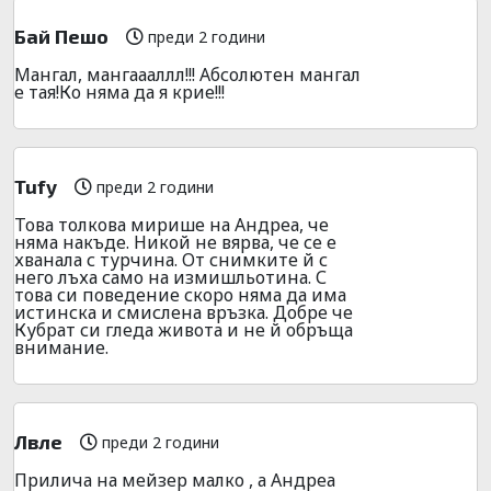
Бай Пешо
преди 2 години
Мангал, мангаааллл!!! Абсолютен мангал
е тая!Ко няма да я крие!!!
Tufy
преди 2 години
Това толкова мирише на Андреа, че
няма накъде. Никой не вярва, че се е
хванала с турчина. От снимките й с
него лъха само на измишльотина. С
това си поведение скоро няма да има
истинска и смислена връзка. Добре че
Кубрат си гледа живота и не й обръща
внимание.
Лвле
преди 2 години
Прилича на мейзер малко , а Андреа