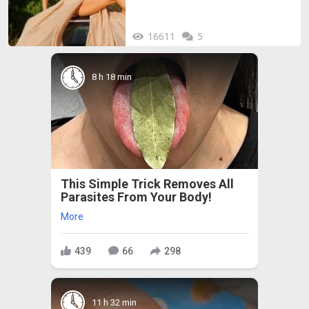
16611
5
8 h 18 min
This Simple Trick Removes All
Parasites From Your Body!
More
439
66
298
11 h 32 min