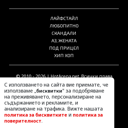
ЛАЙФСТАЙЛ
ЛЮБОПИТНО
СКАНДАЛИ
АЗ, ЖЕНАТА
ПОД ПРИЦЕЛ
ХИП ХОП
© 2010 - 2026 | HotArena.net. Всички права
запазени.
С използването на сайта вие приемате, че
използваме „
" за подобряване
бисквитки
на преживяването, персонализиране на
РЕКЛАМА
съдържанието и рекламите, и
КОНТАКТИ
анализиране на трафика. Вижте нашата
и
политика за бисквитките
политика за
ОБЩИ УСЛОВИЯ
.
поверителност
ПОЛИТИКА ЗА ПОВЕРИТЕЛНОСТ