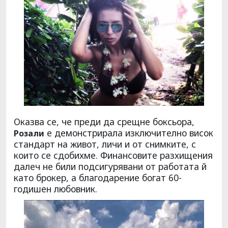
Оказва се, че преди да срещне боксьора,
е демонстрирала изключително висок
Розали
стандарт на живот, личи и от снимките, с
които се сдобихме. Финансовите разхищения
далеч не били подсигурявани от работата й
като брокер, а благодарение богат 60-
годишен любовник.