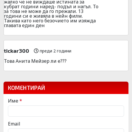
жалко че не виждаше истината за
кубрат години наред- подъл и нагъл. То
за това не може да го прежали. 13
години си е живяла в нейн филм.
Такива като него безочието им изяжда
главата един ден
tickar300
преди 2 години
Това Анита Мейзер ли е???
КОМЕНТИРАЙ
Име
*
Email