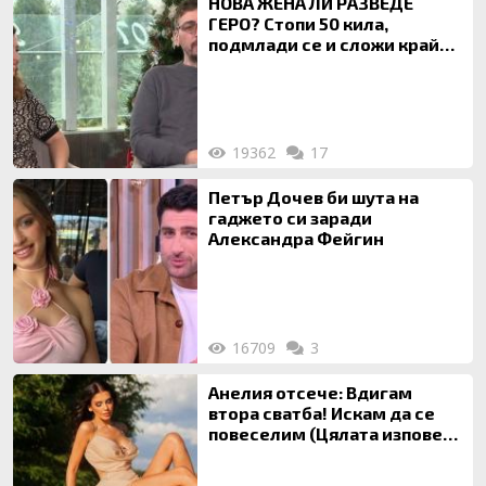
НОВА ЖЕНА ЛИ РАЗВЕДЕ
ГЕРО? Стопи 50 кила,
подмлади се и сложи край
на 20-годишен брак
19362
17
Петър Дочев би шута на
гаджето си заради
Александра Фейгин
16709
3
Анелия отсече: Вдигам
втора сватба! Искам да се
повеселим (Цялата изповед
ТУК)