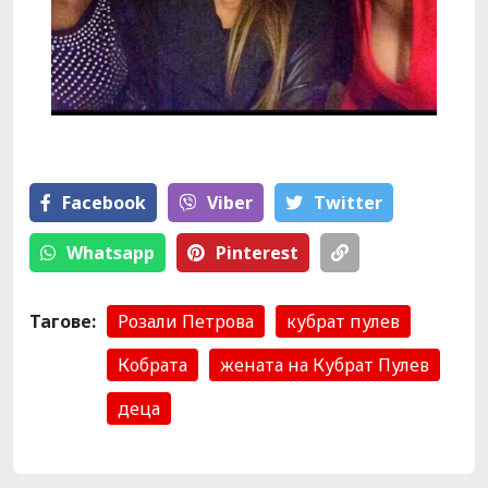
Facebook
Viber
Тwitter
Whatsapp
Pinterest
Тагове:
Розали Петрова
кубрат пулев
Кобрата
жената на Кубрат Пулев
деца