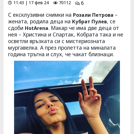
11:43 | 17 фев 24
70112
6
С ексклузивни снимки на
–
Розали Петрова
жената, родила деца на
, се
Кубрат Пулев
сдоби
. Макар че има две деца от
HotArena
нея – Христина и Спартак, Кобрата така и не
осветли връзката си с мистериозната
мургавелка. А през пролетта на миналата
година тръгна и слух, че чакат близнаци.