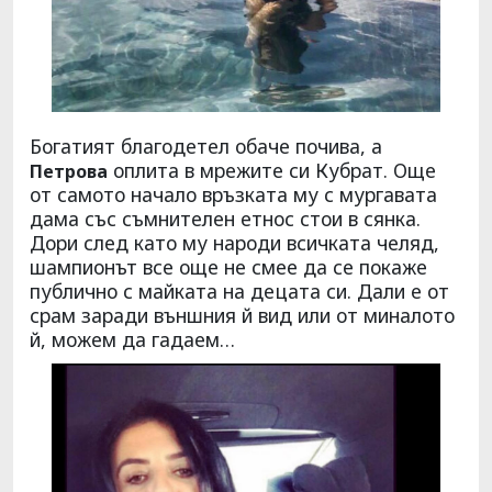
Богатият благодетел обаче почива, а
оплита в мрежите си Кубрат. Още
Петрова
от самото начало връзката му с мургавата
дама със съмнителен етнос стои в сянка.
Дори след като му народи всичката челяд,
шампионът все още не смее да се покаже
публично с майката на децата си. Дали е от
срам заради външния й вид или от миналото
й, можем да гадаем…