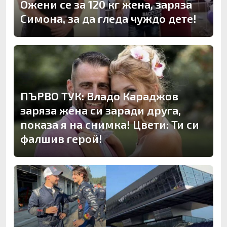
Ожени се за 120 кг жена, заряза
Симона, за да гледа чуждо дете!
ПЪРВО ТУК: Владо Караджов
заряза жена си заради друга,
показа я на снимка! Цвети: Ти си
фалшив герой!