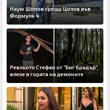
Наум Шопов срещу Цолов във
Формула 4
Ревльото Стефан от "Биг брадър"
влезе в гората на демоните