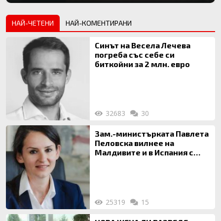
НАЙ-ЧЕТЕНИ
НАЙ-КОМЕНТИРАНИ
Синът на Весела Лечева
погреба със себе си
биткойни за 2 млн. евро
32683
30
Зам.-министърката Павлета
Пеловска вилнее на
Малдивите и в Испания с
богата любовница – брокер
на недвижими имоти
25319
15