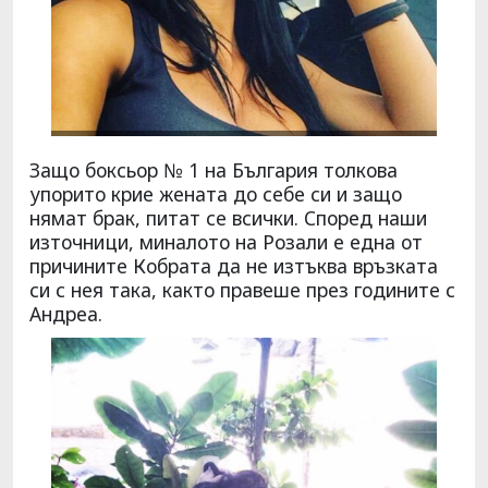
Защо боксьор № 1 на България толкова
упорито крие жената до себе си и защо
нямат брак, питат се всички. Според наши
източници, миналото на Розали е една от
причините Кобрата да не изтъква връзката
си с нея така, както правеше през годините с
Андреа.