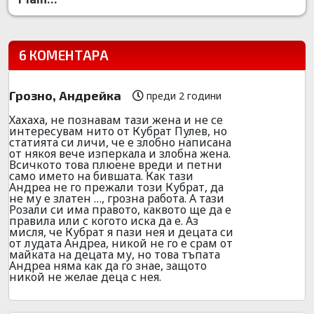
6 КОМЕНТАРА
Грозно, Андрейка
преди 2 години
Хахаха, не познавам тази жена и не се
интересувам нито от Кубрат Пулев, но
статията си личи, че е злобно написана
от някоя вече изперкала и злобна жена.
Всичкото това плюене вреди и петни
само името на бившата. Как тази
Андреа не го прежали този Кубрат, да
не му е златен …, грозна работа. А тази
Розали си има правото, каквото ще да е
правила или с когото иска да е. Аз
мисля, че Кубрат я пази нея и децата си
от лудата Андреа, никой не го е срам от
майката на децата му, но това тъпата
Андреа няма как да го знае, защото
никой не желае деца с нея.