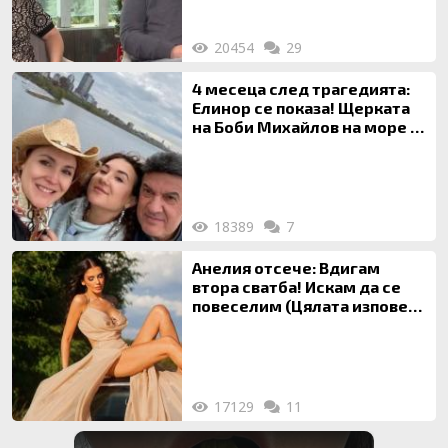
20454
29
4 месеца след трагедията:
Елинор се показа! Щерката
на Боби Михайлов на море с
майка си
18389
7
Анелия отсече: Вдигам
втора сватба! Искам да се
повеселим (Цялата изповед
ТУК)
17129
11