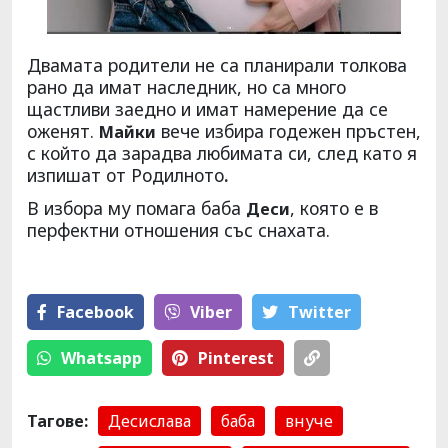
Двамата родители не са планирали толкова
рано да имат наследник, но са много
щастливи заедно и имат намерение да се
оженят.
вече избира годежен пръстен,
Майки
с който да зарадва любимата си, след като я
изпишат от Родилното
.
В избора му помага баба
, която е в
Деси
перфектни отношения със снахата.
Facebook
Viber
Тwitter
Whatsapp
Pinterest
Тагове:
Десислава
баба
внуче