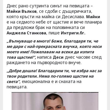
Днес рано сутринта синът на певицата –
, се сдоби с дъщеричката,
Майки Вълков
която кръсти на майка си Десислава.
Майки
е на седмото небе от щастие и вече планира
да предложи брак на половинката си
, пише
Анджела Станкова
Интриги.бг.
„Вълнуващо е много! Боже, благодаря ти, че
ме дари с най-прекрасната внучка, която носи
моето име! Пожелавам на всеки да изпита
написа
днес часове след
това щастие!“,
Деси
раждането на първородното внуче.
„Добре дошла! Благодарим ти, че избра нас за
твои родители. Няма по-голямо щастие на
емоционална е и снахата на
света“,
певицата.