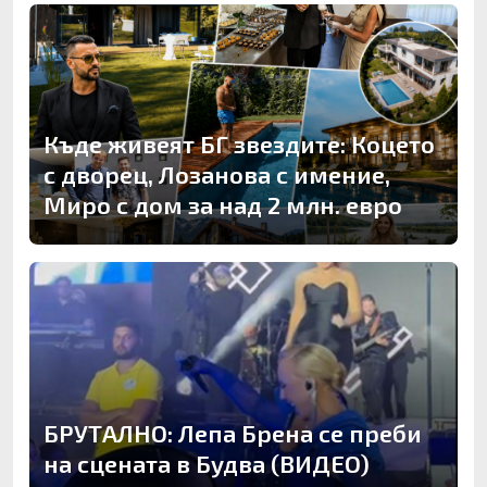
Къде живеят БГ звездите: Коцето
с дворец, Лозанова с имение,
Миро с дом за над 2 млн. евро
БРУТАЛНО: Лепа Брена се преби
на сцената в Будва (ВИДЕО)