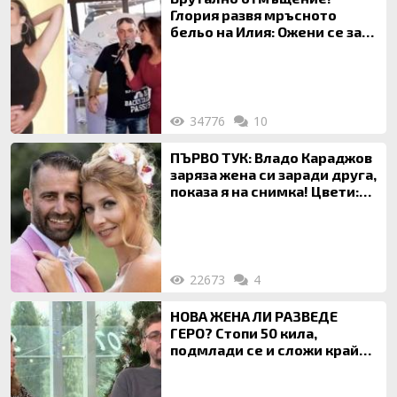
Глория развя мръсното
бельо на Илия: Ожени се за
120 кг жена, заряза Симона,
за да гледа чуждо дете!
34776
10
ПЪРВО ТУК: Владо Караджов
заряза жена си заради друга,
показа я на снимка! Цвети:
Ти си фалшив герой!
22673
4
НОВА ЖЕНА ЛИ РАЗВЕДЕ
ГЕРО? Стопи 50 кила,
подмлади се и сложи край
на 20-годишен брак