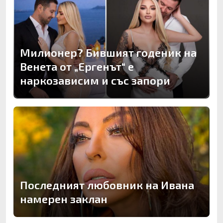
Милионер? Бившият годеник на
Венета от „Ергенът“ е
наркозависим и със запори
Последният любовник на Ивана
намерен заклан