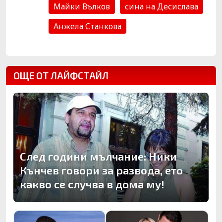
Майки Вълков
сина на Десислава
Анжела Станкова
ОЩЕ ОТ ЛАЙФСТАЙЛ
След години мълчание: Ники
Кънчев говори за развода, ето
какво се случва в дома му!