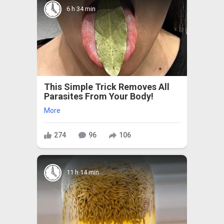
6 h 34 min
This Simple Trick Removes All
Parasites From Your Body!
More
274
96
106
11 h 14 min