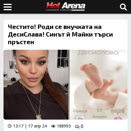
Честито! Роди се внучката на
ДесиСлава! Синът й Майки търси
пръстен
13:17 | 17 апр 24
188993
0