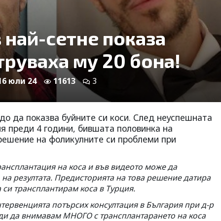
 най-сетне показа
труваха му 20 бона!
 16 юли 24
11613
3
до да показва буйните си коси. След неуспешната
я преди 4 години, бившата половинка на
решение на фоликулните си проблеми при
рансплантация на коса и във видеото може да
 на резултата. Предисторията на това решение датира
а си трансплантирам коса в Турция.
нтервенцията потърсих консултация в България при д-р
ди да внимавам МНОГО с трансплантарането на коса