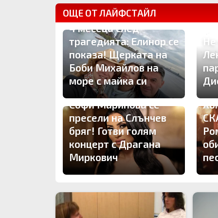
ОЩЕ ОТ ЛАЙФСТАЙЛ
4 месеца след
трагедията: Елинор се
Не
показа! Щерката на
Ле
Боби Михайлов на
па
море с майка си
Ди
Софи Маринова се
Хо
пресели на Слънчев
СК
бряг! Готви голям
Ро
концерт с Драгана
об
Миркович
пе