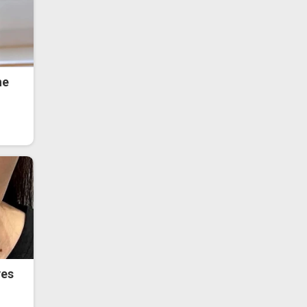
he
ves