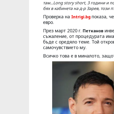
там...Long story short, 3 години и
бях в кабинета на д-р Зарев, този п
Проверка на
показа, ч
Intrigi.
bg
евро.
През март 2020 г.
инве
Петканов
съжаление, от процедурата им
бъде с оредяло теме. Той откро
самочувствието му.
Всичко това е в миналото, защо