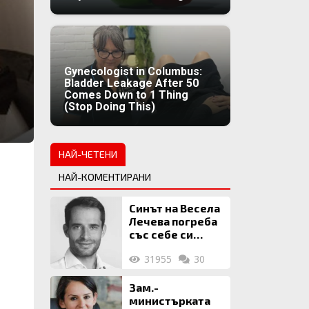
Gynecologist in Columbus:
Bladder Leakage After 50
Comes Down to 1 Thing
(Stop Doing This)
НАЙ-ЧЕТЕНИ
НАЙ-КОМЕНТИРАНИ
Синът на Весела
Лечева погреба
със себе си
биткойни за 2
31955
30
млн. евро
Зам.-
министърката