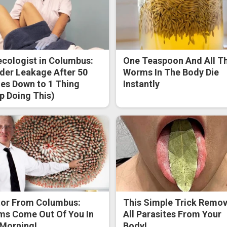
cologist in Columbus:
One Teaspoon And All T
der Leakage After 50
Worms In The Body Die
s Down to 1 Thing
Instantly
p Doing This)
or From Columbus:
This Simple Trick Remo
s Come Out Of You In
All Parasites From Your
Morning!
Body!