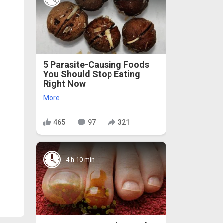
5 Parasite-Causing Foods
You Should Stop Eating
Right Now
More
465
97
321
4 h 10 min