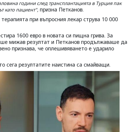
 половина години след трансплантацията в Турция пак
призна Петканов.
ът като пациент",
е терапията при въпросния лекар струва 10 000
стира 1600 евро в новата си пищна грива. За
аше мижав резултат и Петканов продължаваше да
вено признава, че оплешивяването е ударило
то сега резултатите наистина са смайващи.