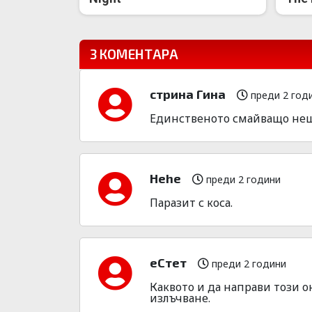
3 КОМЕНТАРА
стрина Гина
преди 2 год
Единственото смайващо нещо 
Hehe
преди 2 години
Паразит с коса.
еСтет
преди 2 години
Каквото и да направи този 
излъчване.