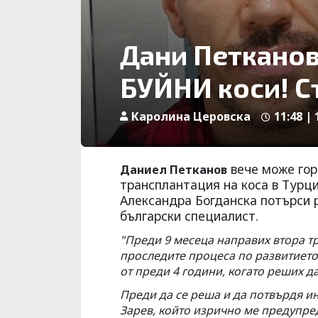
Дани Петканов
БУЙНИ коси! С
Каролина Церовска
11:48 |
вече може гор
Даниел Петканов
трансплантация на коса в Турци
Александра Богданска потърси 
български специалист.
"Преди 9 месеца направих втора т
проследите процеса по развитието
от преди 4 години, когато реших д
Преди да се реша и да потвърдя и
Зарев, който изрично ме предупре