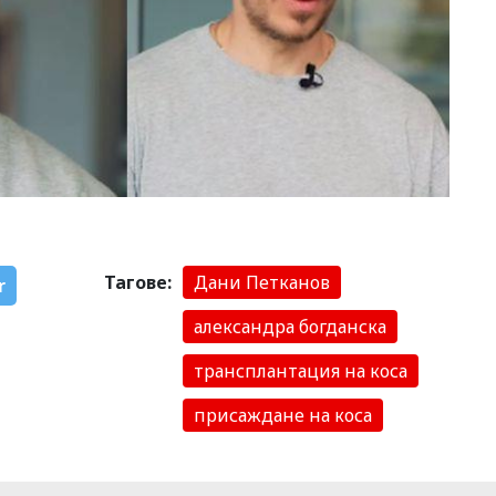
Тагове:
Дани Петканов
r
александра богданска
трансплантация на коса
присаждане на коса