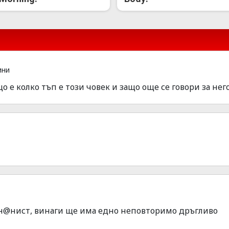
ини
е колко тъп е този човек и защо още се говори за него
он@нист, винаги ще има едно неповторимо дръгливо