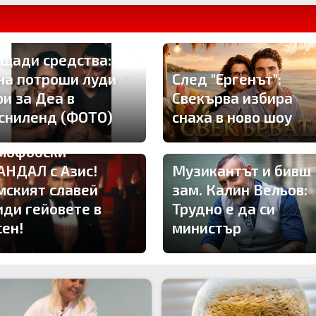
 щади средства:
на потроши луди
След "Ергенът":
ри за Деа в
Свекърва избира
сниленд (ФОТО)
снаха в ново шоу
мофобски
АНДАЛ с Азис!
Музикантът и бивш
мският славей
зам. Калин Вельов:
иди гейовете в
Трудно е да си
сен!
министър