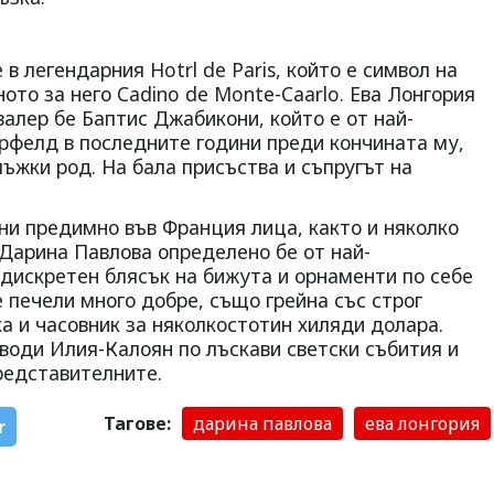
в легендарния Hotrl de Paris, който е символ на
ото за него Cadino de Monte-Caarlo. Ева Лонгория
валер бе Баптис Джабикони, който е от най-
рфелд в последните години преди кончината му,
мъжки род. На бала присъства и съпругът на
ни предимно във Франция лица, както и няколко
 Дарина Павлова определено бе от най-
 дискретен блясък на бижута и орнаменти по себе
че печели много добре, също грейна със строг
ка и часовник за няколкостотин хиляди долара.
води Илия-Калоян по лъскави светски събития и
редставителните.
Тагове:
дарина павлова
ева лонгория
r