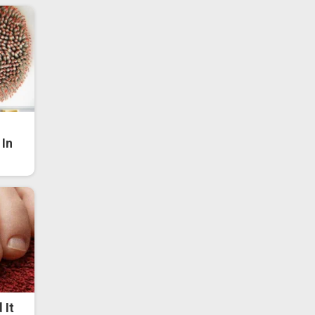
In
 It