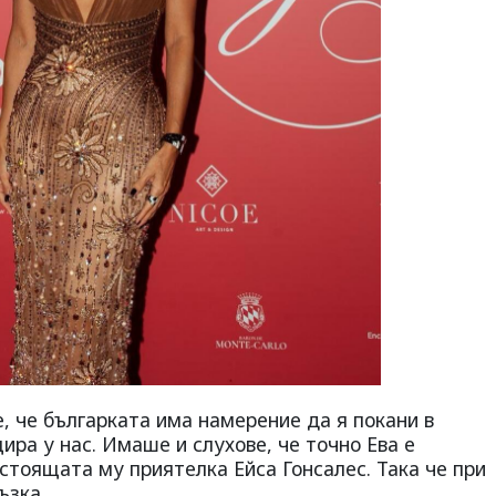
, че българката има намерение да я покани в
ира у нас. Имаше и слухове, че точно Ева е
стоящата му приятелка Ейса Гонсалес. Така че при
ъзка.