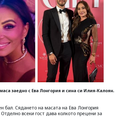
маса заедно с Ева Лонгория и сина си Илия-Калоян.
ен бал. Сядането на масата на Ева Лонгория
. Отделно всеки гост дава колкото прецени за