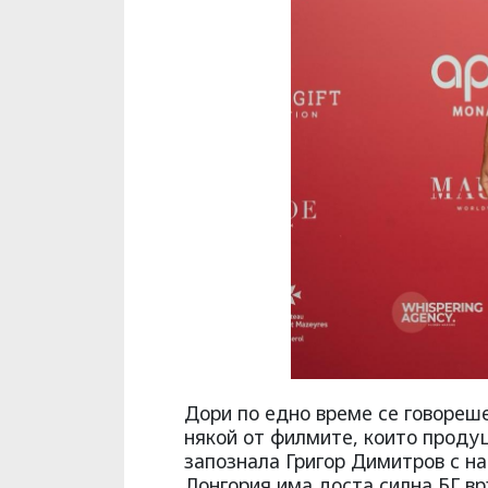
Дори по едно време се говореше
някой от филмите, които продуц
запознала Григор Димитров с на
Лонгория има доста силна БГ вр