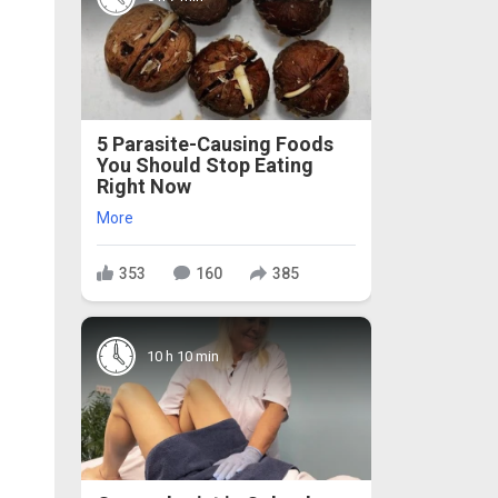
5 Parasite-Causing Foods
You Should Stop Eating
Right Now
More
353
160
385
10 h 10 min