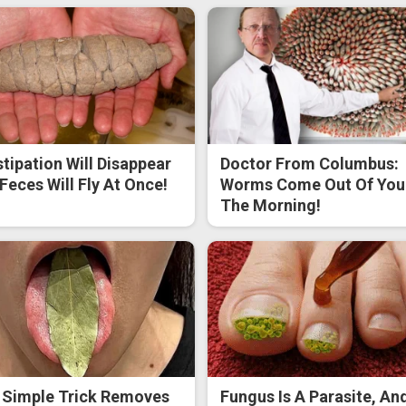
tipation Will Disappear
Doctor From Columbus:
Feces Will Fly At Once!
Worms Come Out Of You 
The Morning!
 Simple Trick Removes
Fungus Is A Parasite, And