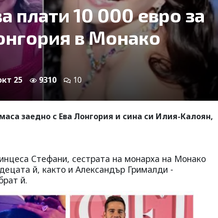
а плати 10 000 евро за
Лонгория в Монако
окт 25
9310
10
маса заедно с Ева Лонгория и сина си Илия-Калоян,
ринцеса Стефани, сестрата на монарха на Монако
т децата й, както и Александър Грималди -
брат й.