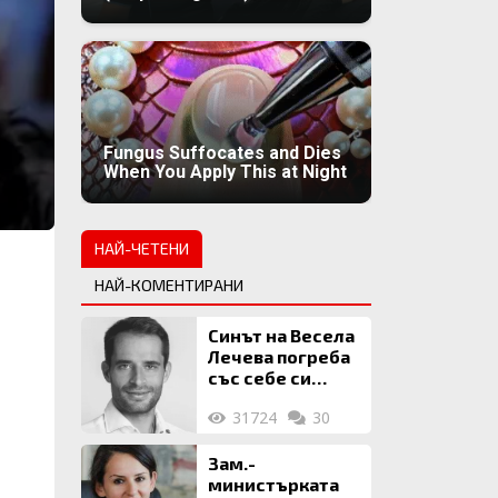
Fungus Suffocates and Dies
When You Apply This at Night
НАЙ-ЧЕТЕНИ
НАЙ-КОМЕНТИРАНИ
Синът на Весела
Лечева погреба
със себе си
биткойни за 2
31724
30
млн. евро
Зам.-
министърката