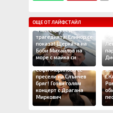
ОЩЕ ОТ ЛАЙФСТАЙЛ
4 месеца след
трагедията: Елинор се
Не
показа! Щерката на
Ле
Боби Михайлов на
па
море с майка си
Ди
Софи Маринова се
Хо
пресели на Слънчев
СК
бряг! Готви голям
Ро
концерт с Драгана
об
Миркович
пе