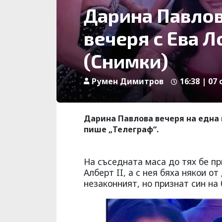
Дарина Павлов
вечеря с Ева 
(Снимки)
Румен Димитров
16:38 | 07 
Дарина Павлова вечеря на една 
пише „Телеграф“.
На съседната маса до тях бе п
Алберт II, а с нея бяха някои о
незаконният, но признат син на 