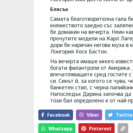
Блясък
Самата благотворителна гала бе 
княжеството заедно със залепен
бе домакин на вечерта. Неин ка
прочутите модели на Карл Лаге
дори бе наричан негова муза в 
Лонгория Хосе Бастон.
На вечерта имаше много извест
богати филантропи от Америка.
впечатляващите сред гостите с
си. Синът й, за когото се чува, 
банкетен стил, с черна папийон
Напоследък Дарина започва да 
този бал определено е от най-п
Facebook
Viber
Тwitte
Whatsapp
Pinterest