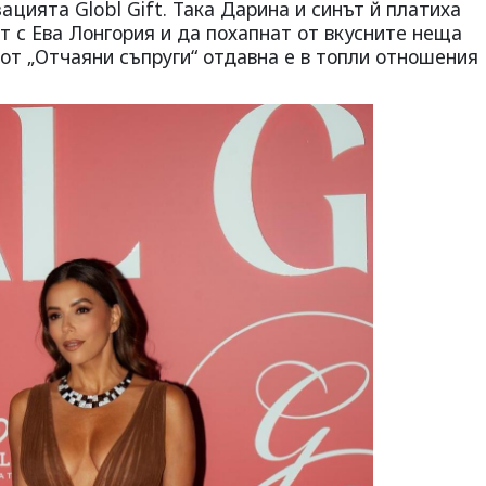
ацията Globl Gift. Така Дарина и синът й платиха
ят с Ева Лонгория и да похапнат от вкусните неща
от „Отчаяни съпруги“ отдавна е в топли отношения