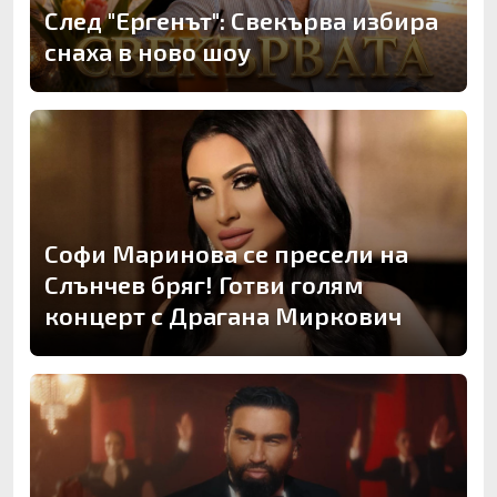
След "Ергенът": Свекърва избира
снаха в ново шоу
Софи Маринова се пресели на
Слънчев бряг! Готви голям
концерт с Драгана Миркович