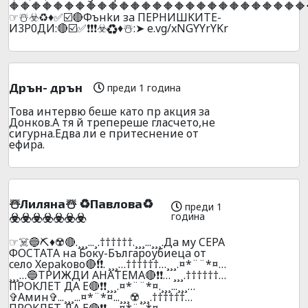
🔶🔶🔶🔶🔶🔶🔶🔶🔶🔶🔶🔶🔶🔶🔶🔶🔶🔶🔶🔶🔶🔶🔶🔶🔶🔶🔶
☞☃️☣️♻️♦️✅☑️🔴Фънkи зa ПEPHИШKИTE-
И3P0ДИ:🔴☑️✅❗❗❗☣️♻️♦️☃️:➤ e.vg/xNGYYrYKr
Дрън- дрън
преди 1 година
Това интервю беше като пр акция за
Донков.А тя й трепереше гласчето,не
сигурна.Едва ли е притеснение от
ефира.
☃️Лилянa☃️ ♻️Пaвлoвa♻️
преди 1
година
☣️☣️☣️☣️☣️☣️☣️
☞☠️🔵⛏️♦️☢️🔴.¸¸¸...¸.††††††.¸¸¸...¸¸¸.Дa мy CEPA
ФOCTATA нa Бокy-Българоубиецa от
ceлo Xepakoвo🔴❗❗. ¸¸¸…††††††…¸¸¸.¤*¨¨*¤…
¸¸¸…🔵ТPИЖДИ AНAТЕМА🔴❗❗… ¸¸¸.††††††…
ПPOKЛEТ ДA E🔴❗❗¸¸¸.¤*¨¨*¤.¸¸¸...¸¸¸…
✞Амин✞...¸¸¸...¤*¨*¤...¸¸¸☢️¸¸¸.††††††…
ПPOKЛEТ ДA E🔴❗❗¸¸¸.¤*¨¨*¤.¸¸¸ ...¸¸¸…