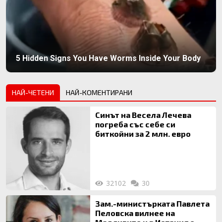
5 Hidden Signs You Have Worms Inside Your Body
НАЙ-ЧЕТЕНИ
НАЙ-КОМЕНТИРАНИ
Синът на Весела Лечева
погреба със себе си
биткойни за 2 млн. евро
32102
30
Зам.-министърката Павлета
Пеловска вилнее на