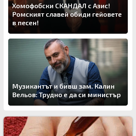
Хомофобски СКАНДАЛ с Азис!
Ромският славей обиди гейовете
в песен!
Музикантът и бивш зам. Калин
Вельов: Трудно е да си министър