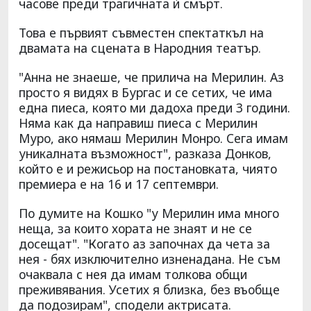
часове преди трагичната ѝ смърт.
Това е първият съвместен спектаткъл на
двамата на сцената в Народния театър.
"Анна не знаеше, че прилича на Мерилин. Аз
просто я видях в Бургас и се сетих, че има
една пиеса, която ми дадоха преди 3 години.
Няма как да направиш пиеса с Мерилин
Муро, ако нямаш Мерилин Монро. Сега имам
уникалната възможност", разказа Донков,
който е и режисьор на постановката, чиято
премиера е на 16 и 17 септември.
По думите на Кошко "у Мерилин има много
неща, за които хората не знаят и не се
досещат". "Когато аз започнах да чета за
нея - бях изключително изненадана. Не съм
очаквала с нея да имам толкова общи
преживявания. Усетих я близка, без въобще
да подозирам", сподели актрисата.