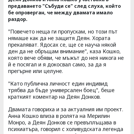
предаването "Събуди се" след слуха, който
бе опроверган, че между двамата имало
раздор.
"Повечето неща ги пропускам, но този път
нямаше как да не защитя Деян. Хората
прекаляват. Ядосах се, ще се науча някой
ден да не обръщам внимание", каза Кошко,
която вече обяви, че мъжът до нея никога не
й е посягал и я докосвал само, за да я
прегърне или целуне.
"Като публична личност един индивид
трябва да бъде универсален боец", беше
краткият коментар на Деян Донков.
Двамата говориха и за актуалния им проект.
Анна Кошко влиза в ролята на Мерилин
Монро, а Деян Донков се превъплъщава в
психиатъра, говорил с холивудската легенда