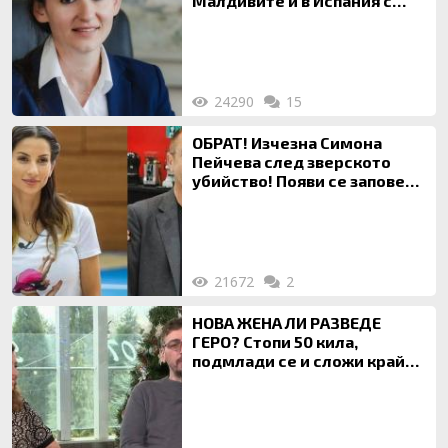
Малдивите и в Испания с
богата любовница – брокер
на недвижими имоти
24290
15
ОБРАТ! Изчезна Симона
Пейчева след зверското
убийство! Появи се заповед
за локализирането й
21672
2
НОВА ЖЕНА ЛИ РАЗВЕДЕ
ГЕРО? Стопи 50 кила,
подмлади се и сложи край
на 20-годишен брак