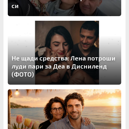
си
Не щади средства: Лена потроши
луди пари за Деа в Дисниленд
(ФОТО)