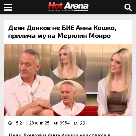
Деян Донков не БИЕ Анна Кошко,
прилича му на Мерилин Монро
15:21 | 28 юни 25
9954
22
Деян Донков и Анна Кошко участваха в