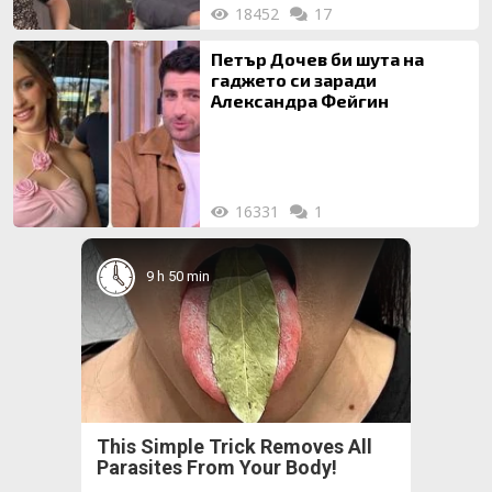
18452
17
Петър Дочев би шута на
гаджето си заради
Александра Фейгин
16331
1
9 h 50 min
This Simple Trick Removes All
Parasites From Your Body!