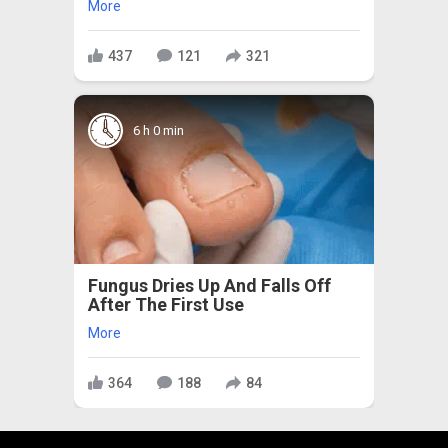
More
437
121
321
6 h 0 min
Fungus Dries Up And Falls Off
After The First Use
More
364
188
84