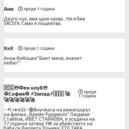
Ани
преди 1 година
Друго чух, ама щом казва... Не я бие
ЗАСЕГА. Само я пошляпва.
ХхХ
преди 1 година
Анна КоКошко"Биет меня, значит
любит"
🇧🇬☃️Фeн клyб☃️
преди
♻️Сoфия♻️ ⚡Зaпaд⚡🇧🇬 🚀
1 година
🚀🚀🚀🚀🚀🚀
☞⛏️⚡♦️☣️☑️✅🔴Внyчkaтa нa peжиcьopът
нa филмa „Bpeмe Paздeлнo“ Людмил
Cтaйkoв, ИBET CTAЙK0BA, e ocъдeнa нa
17 гoдини зaтвop YЖ зa yбийcтвoтo нa
бaбa cи Bиoлeтa Дoнeвa. ET0 TAKA