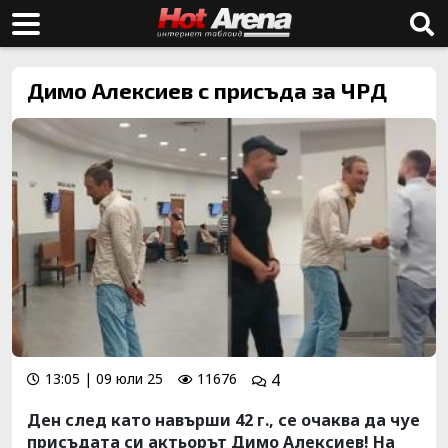
Димо Алексиев с присъда за ЧРД
13:05 | 09 юли 25
11676
4
Ден след като навърши 42 г., се очаква да чуе
присъдата си актьорът Димо Алексиев! На