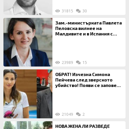
31815
30
Зам.-министърката Павлета
Пеловска вилнее на
Малдивите и в Испания с
богата любовница – брокер
на недвижими имоти
23989
15
ОБРАТ! Изчезна Симона
Пейчева след зверското
убийство! Появи се заповед
за локализирането й
21049
2
НОВА ЖЕНА ЛИ РАЗВЕДЕ