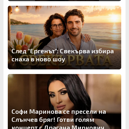
След "Ергенът": Свекърва избира
снаха в ново шоу
Софи Маринова се пресели на
Слънчев бряг! Готви голям
концерт с Драгана Миркович