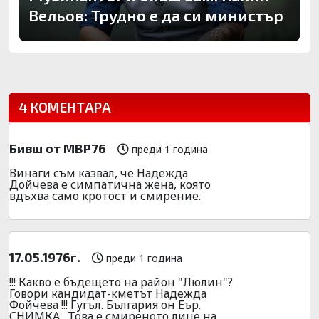
Вельов: Трудно е да си министър
4 КОМЕНТАРА
Бивш от МВР76
преди 1 година
Винаги съм казвал, че Надежда
Дойчева е симпатична жена, която
вдъхва само кротост и смирение.
17.05.1976г.
преди 1 година
!!! Какво е бъдещето на район "Люлин"?
Говори кандидат-кметът Надежда
Фойчева !!! Гугъл. България он Еър.
СНИМКА . Това е смиреното лице на