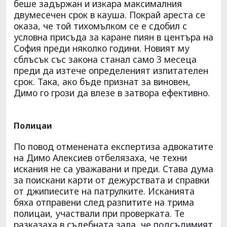
беше задържан и изкара максималния
двумесечен срок в кауша. Покрай ареста се
оказа, че той тихомълком се е сдобил с
условна присъда за каране пиян в центъра на
София преди няколко години. Новият му
сблъсък със закона станал само 3 месеца
преди да изтече определеният изпитателен
срок. Така, ако бъде признат за виновен,
Димо го грози да влезе в затвора ефективно.
Полицаи
По повод отменената експертиза адвокатите
на Димо Алексиев отбелязаха, че техни
искания не са уважавани и преди. Става дума
за поискани карти от дежурствата и справки
от джипиесите на патрулките. Исканията
бяха отправени след разпитите на трима
полицаи, участвали при проверката. Те
разказаха в съдебната зала, че подсъдимият