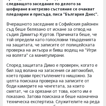
следващото заседание по делото за
шофиране в нетрезво състояние се очакват
пледоарии и присъда, писа "България Днес".
Вчерашното заседание в Софийския районен
съд беше белязано от искане за отвод на
съдия Димитър Куртов. Причината беше, че
той определи като голословни твърденията
на защитата, че записите от полицейската
проверка на актьора и бивш водещ на "Игри
на волята" са манипулирани.
Според защитата Димо е проверен, когато е
бил зад волана на загасения си автомобил,
което прави престъплението нищожно. За
целта поискаха проверка на записите от
боди камерите на ченгетата, за които
смятат, че са орязани от това, което им е
показано. Затова поискаха и беше назначена
техническа експертиза. Служителите на реда