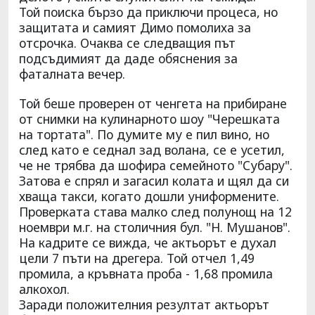
Той поиска бързо да приключи процеса, но
защитата и самият Димо помолиха за
отсрочка. Очаква се следващия път
подсъдимият да даде обяснения за
фаталната вечер.
Той беше проверен от ченгета на прибиране
от снимки на кулинарното шоу "Черешката
на тортата". По думите му е пил вино, но
след като е седнал зад волана, се е усетил,
че не трябва да шофира семейното "Субару".
Затова е спрял и загасил колата и щял да си
хваща такси, когато дошли униформените.
Проверката става малко след полунощ на 12
ноември м.г. на столичния бул. "Н. Мушанов".
На кадрите се вижда, че актьорът е духал
цели 7 пъти на дрегера. Той отчел 1,49
промила, а кръвната проба - 1,68 промила
алкохол.
Заради положителния резултат актьорът