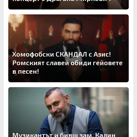
Хомофобски СКАНДАЛ с Азис!
Ромският славей обиди гейовете
в песен!
Музикантът и бивш зам. Калин