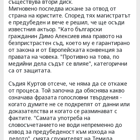
съществува втори диск.
Мигновено последва искане за отвод от
страна на юристите. Според тях магистратът
е предубеден и вече е решил, че ще осъди
известния актьор. "Като български
гражданин Димо Алексиев има правото на
безпристрастен съд, което му е гарантирано
от закона и от Европейската конвенция за
правата на човека. "Противно на това, по
медийни дела съдът се влияе", категорични
са от защитата.
Съдия Куртов отсече, че няма да се откаже
от процеса. Той започна да обяснява какво
означава фразата голословни твърдения -
когато думите не се подкрепят от данни или
доказателства и когато се разминават с
фактите. "Самата употреба на
словосъчетанието не води непременно до
извод за предубеденост към изхода на
делото", смята служителят на Темида.