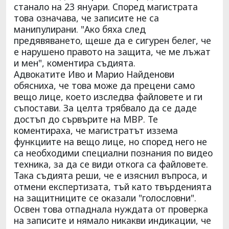
станало на 23 януари. Според магистрата
това означава, че записите не са
манипулирани. "Ако бяха след
предявяването, щеше да е сигурен белег, че
е нарушено правото на защита, че ме лъжат
и мен", коментира съдията.
Адвокатите Иво и Марио Найденови
обясниха, че това може да прецени само
вещо лице, което изследва файловете и ги
съпостави. За целта трябвало да се даде
достъп до сървърите на МВР. Те
коментираха, че магистратът иззема
функциите на вещо лице, но според него не
са необходими специални познания по видео
техника, за да се види откога са файловете.
Така съдията реши, че е изяснил въпроса, и
отмени експертизата, тъй като твърденията
на защитниците се оказали "голословни".
Освен това отпаднала нуждата от проверка
на записите и нямало никакви индикации, че