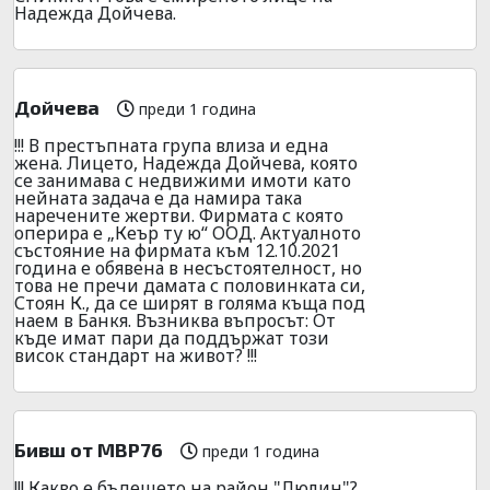
Надежда Дойчева.
Дойчева
преди 1 година
!!! В престъпната група влиза и една
жена. Лицето, Надежда Дойчева, която
се занимава с недвижими имоти като
нейната задача е да намира така
наречените жертви. Фирмата с която
оперира е „Кеър ту ю“ ООД. Актуалното
състояние на фирмата към 12.10.2021
година е обявена в несъстоятелност, но
това не пречи дамата с половинката си,
Стоян К., да се ширят в голяма къща под
наем в Банкя. Възниква въпросът: От
къде имат пари да поддържат този
висок стандарт на живот? !!!
Бивш от МВР76
преди 1 година
!!! Какво е бъдещето на район "Люлин"?