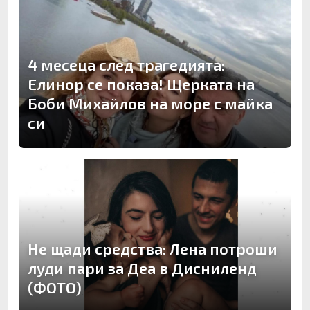
4 месеца след трагедията:
Елинор се показа! Щерката на
Боби Михайлов на море с майка
си
Не щади средства: Лена потроши
луди пари за Деа в Дисниленд
(ФОТО)