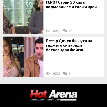
ГЕРО? Стопи 50 кила,
подмлади се и сложи край
на 20-годишен брак
18053
17
Петър Дочев би шута на
гаджето си заради
Александра Фейгин
16226
1