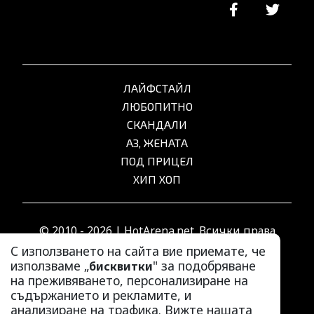
ЛАЙФСТАЙЛ
ЛЮБОПИТНО
СКАНДАЛИ
АЗ, ЖЕНАТА
ПОД ПРИЦЕЛ
ХИП ХОП
© 2010 - 2026 | HotArena.net. Всички права
запазени.
С използването на сайта вие приемате, че
използваме „
" за подобряване
бисквитки
на преживяването, персонализиране на
РЕКЛАМА
съдържанието и рекламите, и
КОНТАКТИ
анализиране на трафика. Вижте нашата