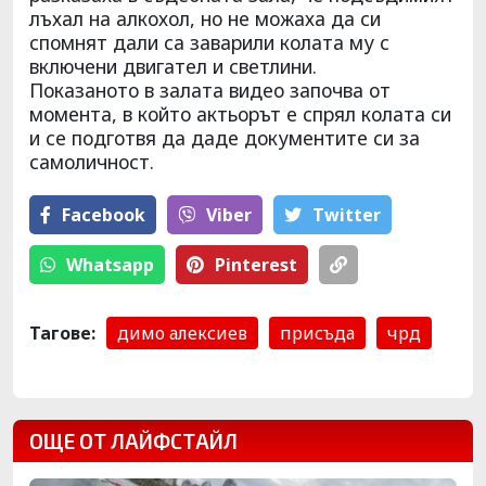
лъхал на алкохол, но не можаха да си
спомнят дали са заварили колата му с
включени двигател и светлини.
Показаното в залата видео започва от
момента, в който актьорът е спрял колата си
и се подготвя да даде документите си за
самоличност.
Facebook
Viber
Тwitter
Whatsapp
Pinterest
Тагове:
димо алексиев
присъда
чрд
ОЩЕ ОТ ЛАЙФСТАЙЛ