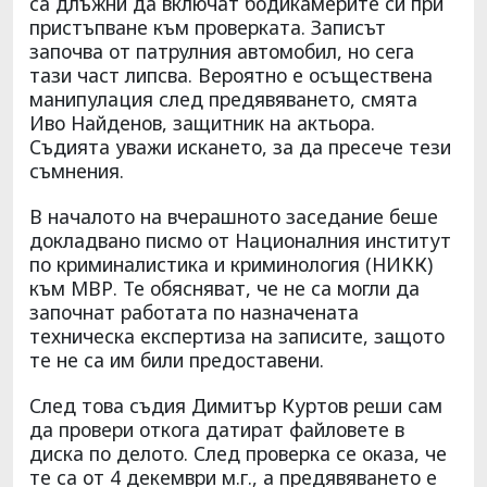
са длъжни да включат бодикамерите си при
пристъпване към проверката. Записът
започва от патрулния автомобил, но сега
тази част липсва. Вероятно е осъществена
манипулация след предявяването, смята
Иво Найденов, защитник на актьора.
Съдията уважи искането, за да пресече тези
съмнения.
В началото на вчерашното заседание беше
докладвано писмо от Националния институт
по криминалистика и криминология (НИКК)
към МВР. Те обясняват, че не са могли да
започнат работата по назначената
техническа експертиза на записите, защото
те не са им били предоставени.
След това съдия Димитър Куртов реши сам
да провери откога датират файловете в
диска по делото. След проверка се оказа, че
те са от 4 декември м.г., а предявяването е