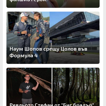
Наум Шопов срещу Цолов във
Формула 4
Ревльото Стефан от "Биг брадър"