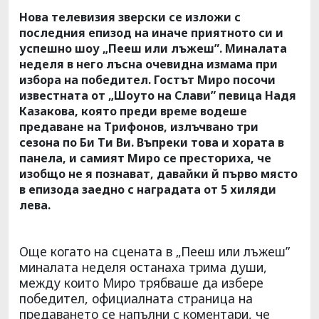
Нова телевизия зверски се изложи с
последния епизод на иначе приятното си и
успешно шоу „Пееш или лъжеш”. Миналата
неделя в него лъсна очевидна измама при
избора на победител. Гостът Миро посочи
известната от „Шоуто на Слави” певица Надя
Казакова, която преди време водеше
предаване на Трифонов, излъчвано три
сезона по Би Ти Ви. Въпреки това и хората в
панела, и самият Миро се престориха, че
изобщо не я познават, давайки й първо място
в епизода заедно с наградата от 5 хиляди
лева.
Още когато на сцената в „Пееш или лъжеш”
миналата неделя останаха трима души,
между които Миро трябваше да избере
победител, официалната страница на
предаването се напълни с коментари, че