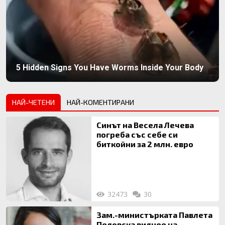
5 Hidden Signs You Have Worms Inside Your Body
НАЙ-ЧЕТЕНИ
НАЙ-КОМЕНТИРАНИ
Синът на Весела Лечева
погреба със себе си
биткойни за 2 млн. евро
32473
30
Зам.-министърката Павлета
Пеловска вилнее на