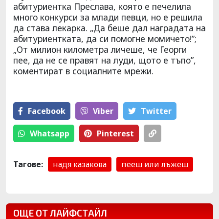
абитуриентка Преслава, която е печелила
много конкурси за млади певци, но е решила
да става лекарка. „Да беше дал наградата на
абитуриентката, да си помогне момичето!”;
„От милион километра личеше, че Георги
пее, да не се правят на луди, щото е тъпо”,
коментират в социалните мрежи.
Facebook
Viber
Тwitter
Whatsapp
Pinterest
Тагове:
надя казакова
пееш или лъжеш
ОЩЕ ОТ ЛАЙФСТАЙЛ