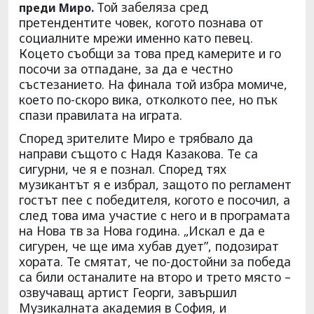
Той забеляза сред
преди Миро.
претендентите човек, когото познава от
социалните мрежи именно като певец.
Коцето съобщи за това пред камерите и го
посочи за отпадане, за да е честно
състезанието. На финала той избра момиче,
което по-скоро вика, отколкото пее, но пък
спази правилата на играта.
Според зрителите Миро е трябвало да
направи същото с Надя Казакова. Те са
сигурни, че я е познал. Според тях
музикантът я е избрал, защото по регламент
гостът пее с победителя, когото е посочил, а
след това има участие с него и в програмата
на Нова тв за Нова година. „Искал е да е
сигурен, че ще има хубав дует”, подозират
хората. Те смятат, че по-достойни за победа
са били останалите на второ и трето място –
озвучаващ артист Георги, завършил
Музикалната академия в София, и