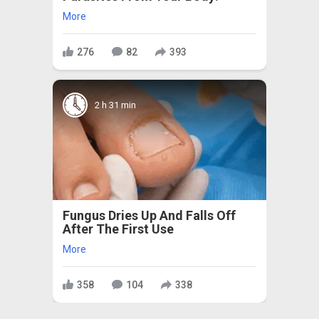
More
276
82
393
2 h 31 min
Fungus Dries Up And Falls Off
After The First Use
More
358
104
338