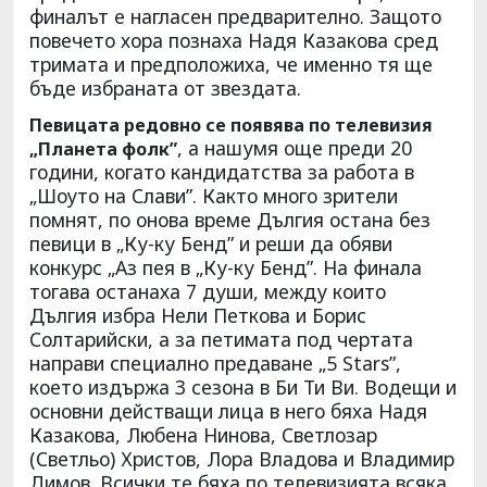
финалът е нагласен предварително. Защото
повечето хора познаха Надя Казакова сред
тримата и предположиха, че именно тя ще
бъде избраната от звездата.
Певицата редовно се появява по телевизия
, а нашумя още преди 20
„Планета фолк”
години, когато кандидатства за работа в
„Шоуто на Слави”. Както много зрители
помнят, по онова време Дългия остана без
певици в „Ку-ку Бенд” и реши да обяви
конкурс „Аз пея в „Ку-ку Бенд”. На финала
тогава останаха 7 души, между които
Дългия избра Нели Петкова и Борис
Солтарийски, а за петимата под чертата
направи специално предаване „5 Stars”,
което издържа 3 сезона в Би Ти Ви. Водещи и
основни действащи лица в него бяха Надя
Казакова, Любена Нинова, Светлозар
(Светльо) Христов, Лора Владова и Владимир
Димов. Всички те бяха по телевизията всяка