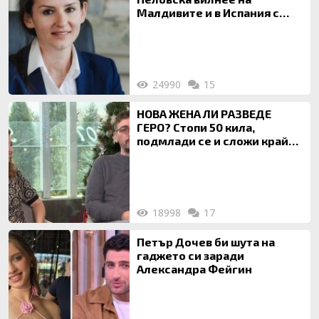
Малдивите и в Испания с
богата любовница – брокер
на недвижими имоти
24990
15
НОВА ЖЕНА ЛИ РАЗВЕДЕ
ГЕРО? Стопи 50 кила,
подмлади се и сложи край
на 20-годишен брак
18998
17
Петър Дочев би шута на
гаджето си заради
Александра Фейгин