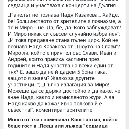
седмица и участваха с концерти на Дългия.
„Панелът не познава Надя Казакова... Хайде,
бе! Болшинството от зрителите я познахме, а
те и Миро – не. Да, бе, да. Кого заблуждават?
И Миро някак си съвсем случайно избра нея”;
„И това предаване стана пълен цирк. Кой не
познава Надя Казакова от „Шоуто на Слави”?
Миро ли, който е приятел със Слави, Иван и
Андрей, които правиха кастинги през
годините и Надя участва на всеки един от
тях? Е, защо да не й дадем 5 бона така,
защото я знаем? Жалко за другите
участници...”; „Пълна излагация за Миро!
Можеше да се държи достойно и да каже, че
знае Надя, както и измисленото жури. А за
Надя какво да кажа? Явно толкова й е
съвестта!”, коментират зрителите.
Много от тях споменават Константин, който
беше гост в „Пееш или лъжеш” седмица