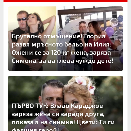
Брутално отмъщение! Глория
развя мръсното бельо на Илия:
Ожени се за 120 кг жена, заряза
Симона, за да гледа чуждо дете!
ПЪРВО ТУК: Владо Караджов
заряза жена си заради друга,
показа я на снимка! Цвети: Ти си
фалшив герой!