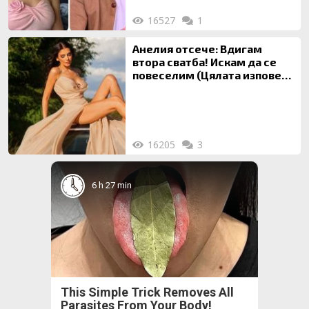
16527
1
Анелия отсече: Вдигам
втора сватба! Искам да се
повеселим (Цялата изповед
ТУК)
16205
3
6 h 27 min
This Simple Trick Removes All
Parasites From Your Body!