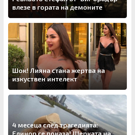
влезе в гората на демоните
Шок! Лияна стана жертва на
изкуствен интелект
4 месеца след трагедията:
Елинор се показа! Щерката на