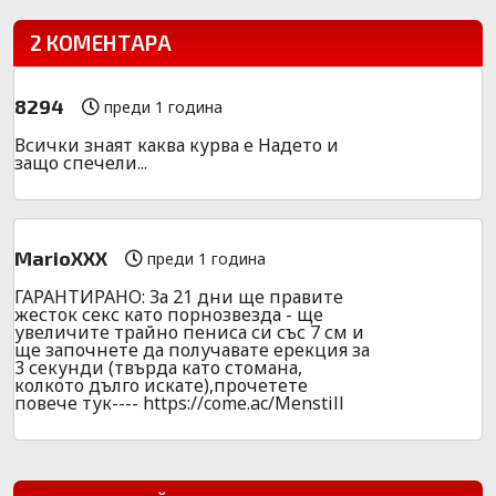
2 КОМЕНТАРА
8294
преди 1 година
Всички знаят каква курва е Надето и
защо спечели...
MarioXXX
преди 1 година
ГАРАНТИРАНО: За 21 дни ще правите
жесток секс като порнозвезда - ще
увеличите трайно пениса си със 7 см и
ще започнете да получавате ерекция за
3 секунди (твърда като стомана,
колкото дълго искате),прочетете
повече тук---- https://come.ac/Menstill