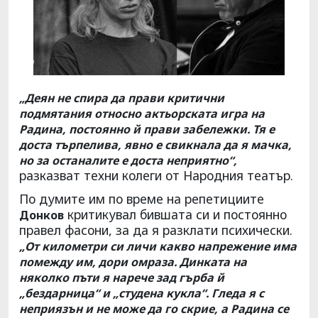
„Деян не спира да прави критични
подмятания относно актьорската игра на
Радина, постоянно й прави забележки. Тя е
доста търпелива, явно е свикнала да я мачка,
но за останалите е доста неприятно“,
разказват техни колеги от Народния театър.
По думите им по време на репетициите
критикувал бившата си и постоянно
Донков
правел фасони, за да я разклати психически.
„От километри си личи какво напрежение има
помежду им, дори омраза. Динката на
няколко пъти я нарече зад гърба й
„бездарница“ и „студена кукла“. Гледа я с
неприязън и не може да го скрие, а Радина се