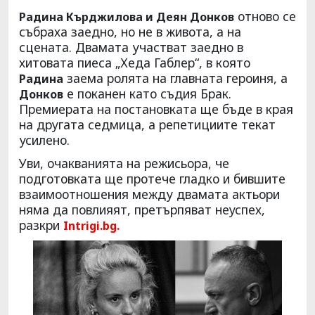
отново се
Радина Кърджилова и Деян Донков
събраха заедно, но не в живота, а на
сцената. Двамата участват заедно в
хитовата пиеса „Хеда Габлер“, в която
заема ролята на главната героиня, а
Радина
е поканен като съдия Брак.
Донков
Премиерата на постановката ще бъде в края
на другата седмица, а репетициите текат
усилено.
Уви, очакванията на режисьора, че
подготовката ще протече гладко и бившите
взаимоотношения между двамата актьори
няма да повлияят, претърпяват неуспех,
разкри
Intrigi.bg.