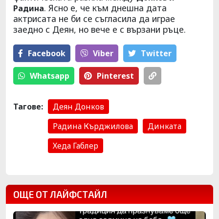
. Ясно е, че към днешна дата
Радина
актрисата не би се съгласила да играе
заедно с Деян, но вече е с вързани ръце.
Facebook
Viber
Тwitter
Whatsapp
Pinterest
Тагове:
Деян Донков
Радина Кърджилова
Динката
Хеда Габлер
ОЩЕ ОТ ЛАЙФСТАЙЛ