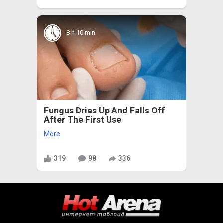
8 h 10 min
Fungus Dries Up And Falls Off
After The First Use
More
319
98
336