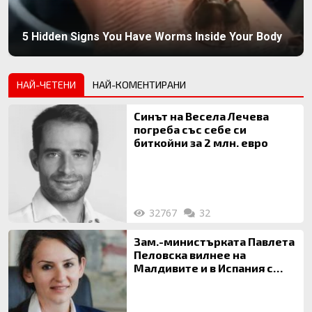
5 Hidden Signs You Have Worms Inside Your Body
НАЙ-ЧЕТЕНИ
НАЙ-КОМЕНТИРАНИ
Синът на Весела Лечева
погреба със себе си
биткойни за 2 млн. евро
32767
32
Зам.-министърката Павлета
Пеловска вилнее на
Малдивите и в Испания с
богата любовница – брокер
на недвижими имоти