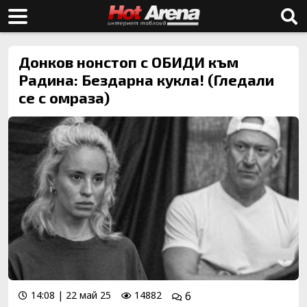
Донков нонстоп с ОБИДИ към
Радина: Бездарна кукла! (Гледали
се с омраза)
14:08 | 22 май 25
14882
6