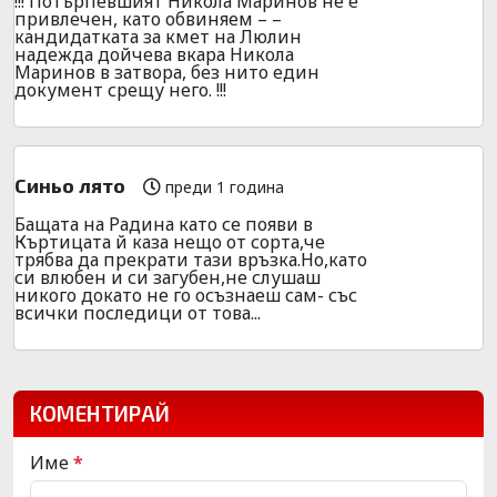
!!! Потърпевшият Никола Маринов не е
привлечен, като обвиняем – –
кандидатката за кмет на Люлин
надежда дойчева вкара Никола
Маринов в затвора, без нито един
документ срещу него. !!!
Синьо лято
преди 1 година
Бащата на Радина като се появи в
Къртицата й каза нещо от сорта,че
трябва да прекрати тази връзка.Но,като
си влюбен и си загубен,не слушаш
никого докато не го осъзнаеш сам- със
всички последици от това...
КОМЕНТИРАЙ
Име
*