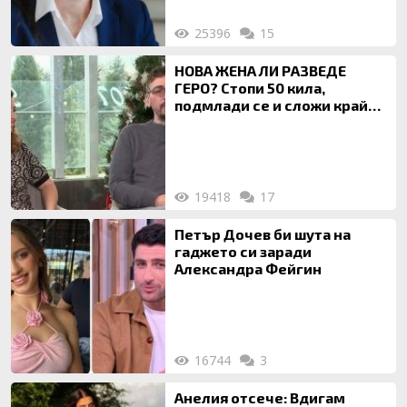
25396
15
НОВА ЖЕНА ЛИ РАЗВЕДЕ
ГЕРО? Стопи 50 кила,
подмлади се и сложи край
на 20-годишен брак
19418
17
Петър Дочев би шута на
гаджето си заради
Александра Фейгин
16744
3
Анелия отсече: Вдигам