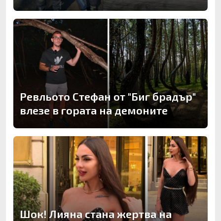
Ревльото Стефан от "Биг брадър"
влезе в гората на демоните
Шок! Лияна стана жертва на