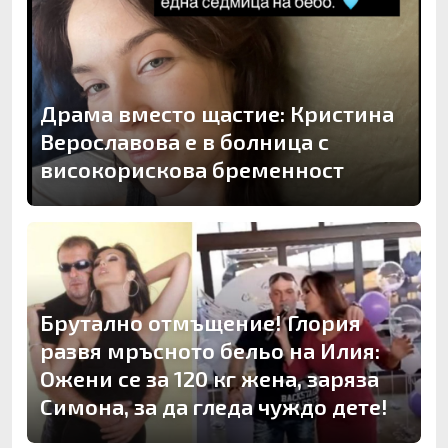
Драма вместо щастие: Кристина
Верославова е в болница с
високорискова бременност
Брутално отмъщение! Глория
развя мръсното бельо на Илия:
Ожени се за 120 кг жена, заряза
Симона, за да гледа чуждо дете!