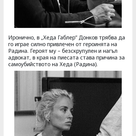
Иронично, в „Хеда Габлер“ Донков трябва да
го играе силно привлечен от героинята на
Радина. Героят му – безскрупулен и нагъл
адвокат, в края на пиесата става причина за
самоубийството на Хеда (Радина).