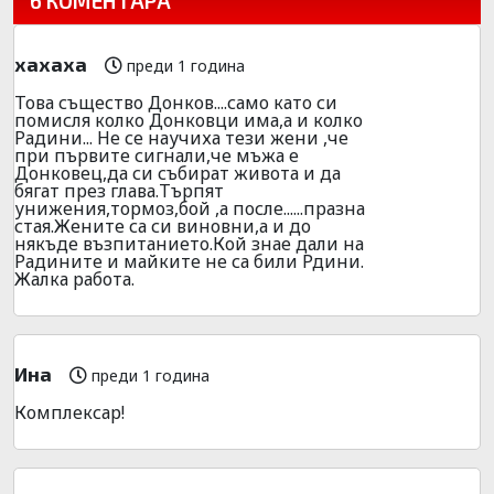
6 КОМЕНТАРА
хахаха
преди 1 година
Това същество Донков....само като си
помисля колко Донковци има,а и колко
Радини... Не се научиха тези жени ,че
при първите сигнали,че мъжа е
Донковец,да си събират живота и да
бягат през глава.Търпят
унижения,тормоз,бой ,а после......празна
стая.Жените са си виновни,а и до
някъде възпитанието.Кой знае дали на
Радините и майките не са били Рдини.
Жалка работа.
Ина
преди 1 година
Комплексар!