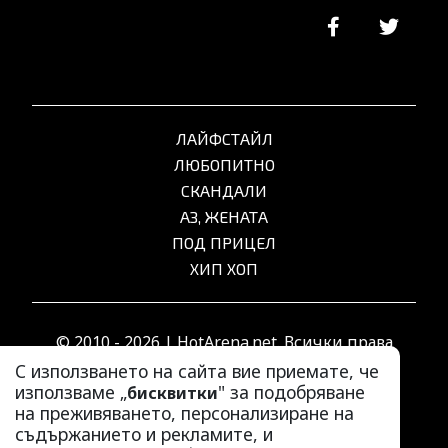
ЛАЙФСТАЙЛ
ЛЮБОПИТНО
СКАНДАЛИ
АЗ, ЖЕНАТА
ПОД ПРИЦЕЛ
ХИП ХОП
© 2010 - 2026 | HotArena.net. Всички права
запазени.
С използването на сайта вие приемате, че
използваме „
" за подобряване
бисквитки
на преживяването, персонализиране на
РЕКЛАМА
съдържанието и рекламите, и