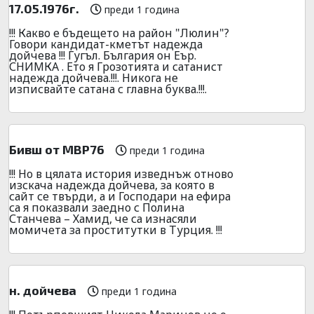
17.05.1976г.
преди 1 година
!!! Какво е бъдещето на район "Люлин"?
Говори кандидат-кметът надежда
дойчева !!! Гугъл. България он Еър.
СНИМКА . Ето я Грозотията и сатанист
надежда дойчева.!!!. Никога не
изписвайте сатана с главна буква.!!!.
Бивш от МВР76
преди 1 година
!!! Но в цялата история изведнъж отново
изскача надежда дойчева, за която в
сайт се твърди, а и Господари на ефира
са я показвали заедно с Полина
Станчева – Хамид, че са изнасяли
момичета за проститутки в Турция. !!!
н. дойчева
преди 1 година