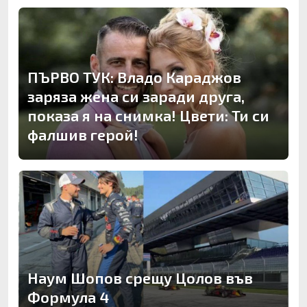
ПЪРВО ТУК: Владо Караджов
заряза жена си заради друга,
показа я на снимка! Цвети: Ти си
фалшив герой!
Наум Шопов срещу Цолов във
Формула 4