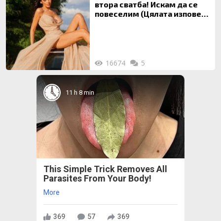
втора сватба! Искам да се
повеселим (Цялата изповед
ТУК)
16674
5
11 h 8 min
This Simple Trick Removes All
Parasites From Your Body!
More
369
57
369