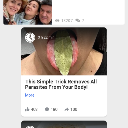
18207
7
3 h 22 min
This Simple Trick Removes All
Parasites From Your Body!
More
403
180
100