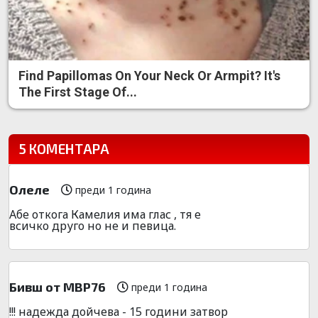
Find Papillomas On Your Neck Or Armpit? It's
The First Stage Of...
5 КОМЕНТАРА
Олеле
преди 1 година
Абе откога Камелия има глас , тя е
всичко друго но не и певица.
Бивш от МВР76
преди 1 година
!!! надежда дойчева - 15 години затвор