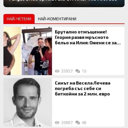
НАЙ-ЧЕТЕНИ
НАЙ-КОМЕНТИРАНИ
Брутално отмъщение!
Глория развя мръсното
бельо на Илия: Ожени се за
120 кг жена, заряза Симона,
за да гледа чуждо дете!
33957
10
Синът на Весела Лечева
погреба със себе си
биткойни за 2 млн. евро
33887
48