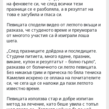
на феновете си, че след всички тези
празници се е разболяла, а в резултат на
това е загубила и гласа си.
Певицата сподели видео от леглото вкъщи и
разказа, че студеното време и преумората
от многото участия са й изиграли лоша
шега.
„След празниците дойдоха и последиците.
Студени питиета, много ядене, празник,
викане, купон и резултатът – болно гърло“,
разказва от болничното си легло певицата.
Без никакъв грим и прическа по бяла тениска
Камелия искрено се оплака на почитателите
си, че сега ще се наложи да пази леглото
известно време.
Певицата използва стар и добре изпитан
метод за лечение, като беше увила с топъл