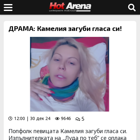
ДРАМА: Камелия загуби гласа си!
12:00 | 30 дек 24
9646
5
Попфолк певицата Камелия загуби гласа си.
Изпълнителката на „Луда по теб“ се оплака