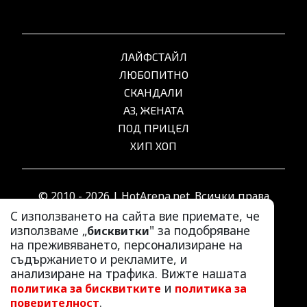
ЛАЙФСТАЙЛ
ЛЮБОПИТНО
СКАНДАЛИ
АЗ, ЖЕНАТА
ПОД ПРИЦЕЛ
ХИП ХОП
© 2010 - 2026 | HotArena.net. Всички права
запазени.
С използването на сайта вие приемате, че
използваме „
" за подобряване
бисквитки
на преживяването, персонализиране на
РЕКЛАМА
съдържанието и рекламите, и
КОНТАКТИ
анализиране на трафика. Вижте нашата
и
политика за бисквитките
политика за
ОБЩИ УСЛОВИЯ
.
поверителност
ПОЛИТИКА ЗА ПОВЕРИТЕЛНОСТ