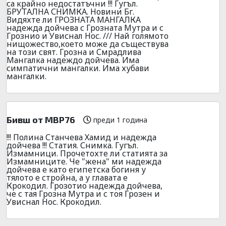
са крайно недостатъчни !!! Гугъл.
БРУТАЛНА СНИМКА. Новини Бг.
Видяхте ли ГРОЗНАТА МАНГАЛКА
надежда дойчева с Грозната Мутра и с
Грознио и Увиснал Нос. /// Най голямото
нищожество,което може да съществува
на този свят. Грозна и Смрадлива
Мангалка надеждо дойчева. Има
симпатични мангалки. Има хубави
мангалки.
Бивш от МВР76
преди 1 година
!!! Полина Станчева Хамид и надежда
дойчева !!! Статия. Снимка. Гугъл.
Измамници. Прочетохте ли статията за
Измамниците. Че "жена" ми надежда
дойчева е като египетска богиня у
тялото е стройна, а у главата е
Крокодил. Грозотио надежда дойчева,
че с тая Грозна Мутра и с тоя Грозен и
Увиснал Нос. Крокодил.