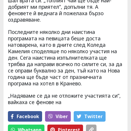
шал врата си. „Топлият чай ще бъде най-
добрият ми приятел“, допълни тя. А
феновете й веднага й пожелаха бързо
оздравяване.
Последните няколко дни наистина
програмата на певицата беше доста
натоварена, като в дните след Коледа
Камелия споделяше по няколко участия на
ден. Сега наистина изпълнителката ще
трябва да направи всичко по силите си, за да
се оправи буквално за ден, тъй като на Нова
година ще бъде част от празничната
програма на хотел в Кранево.
„Надяваме се да не отложите участията си“,
вайкаха се фенове на
Facebook
Viber
Тwitter
Whatsapp
Pinterest