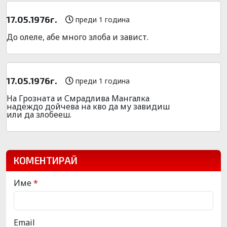
17.05.1976г.
преди 1 година
До олеле, абе много злоба и завист.
17.05.1976г.
преди 1 година
На Грозната и Смрадлива Мангалка
надеждо дойчева на кво да му завидиш
или да злобееш.
КОМЕНТИРАЙ
Име
*
Email