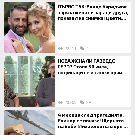
ПЪРВО ТУК: Владо Караджов
заряза жена си заради друга,
показа я на снимка! Цвети:
Ти си фалшив герой!
22211
4
НОВА ЖЕНА ЛИ РАЗВЕДЕ
ГЕРО? Стопи 50 кила,
подмлади се и сложи край
на 20-годишен брак
20363
29
4 месеца след трагедията:
Елинор се показа! Щерката
на Боби Михайлов на море с
майка си