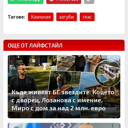
Тагове:
Камелия
загуби
глас
ОЩЕ ОТ ЛАЙФСТАЙЛ
Къде живеят БГ звездите: Коцето
с дворец, Лозанова с имение,
Миро с дом за над 2 млн. евро