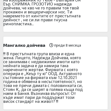
Еър. СНИМКА. ГРОЗОТИО надежда
дойчева, че кво че го правим тоя твой
прокажен и вещеричарски нос. Ти
навремето от кинтите от престъпната
дейност , не си ли прави гнусна
ринопластика...
Мангалко дойчева
преди 8 месеца
!!! В престъпната група влиза и една
жена. Лицето, Надежда Дойчева, която
се занимава с недвижими имоти като
нейната задача е да намира така
наречените жертви. Фирмата с която
оперира е „Кеър ту ю“ ООД. Актуалното
състояние на фирмата към 12.10.2021
година е обявена в несъстоятелност, но
това не пречи дамата с половинката си,
Стоян К., да се ширят в голяма къща под
наем в Банкя. Възниква въпросът: От
къде имат пари да поддържат този
висок стандарт на живот? !!!