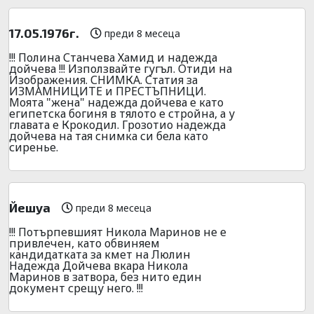
17.05.1976г.
преди 8 месеца
!!! Полина Станчева Хамид и надежда
дойчева !!! Използвайте гугъл. Отиди на
Изображения. СНИМКА. Статия за
ИЗМАМНИЦИТЕ и ПРЕСТЪПНИЦИ.
Моята "жена" надежда дойчева е като
египетска богиня в тялото е стройна, а у
главата е Крокодил. Грозотио надежда
дойчева на тая снимка си бела като
сиренье.
Йешуа
преди 8 месеца
!!! Потърпевшият Никола Маринов не е
привлечен, като обвиняем
кандидатката за кмет на Люлин
Надежда Дойчева вкара Никола
Маринов в затвора, без нито един
документ срещу него. !!!