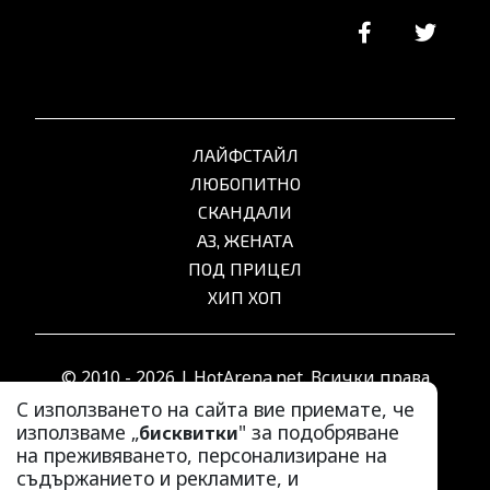
ЛАЙФСТАЙЛ
ЛЮБОПИТНО
СКАНДАЛИ
АЗ, ЖЕНАТА
ПОД ПРИЦЕЛ
ХИП ХОП
© 2010 - 2026 | HotArena.net. Всички права
запазени.
С използването на сайта вие приемате, че
използваме „
" за подобряване
бисквитки
на преживяването, персонализиране на
РЕКЛАМА
съдържанието и рекламите, и