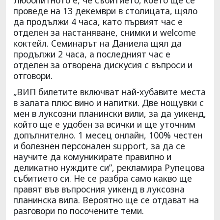
проведе на 13 декември в столицата, щяло
да продължи 4 часа, като първият час е
отделен за настаняване, снимки и welcome
коктейл. Семинарът на Даниела щял да
продължи 2 часа, а последният час е
отделен за отворена дискусия с въпроси и
отговори.
„ВИП билетите включват най-хубавите места
в залата плюс вино и напитки. Две нощувки с
мен в луксозни планински вили, за да уикенд,
който ще е удобен за всички и ще уточним
допълнително. 1 месец онлайн, 100% честен
и болезнен персонален support, за да се
научите да комуникирате правилно и
деликатно нуждите си”, рекламира Рупецова
събитието си. Не се разбра само какво ще
правят във въпросния уикенд в луксозна
планинска вила. Вероятно ще се отдават на
разговори по посочените теми.