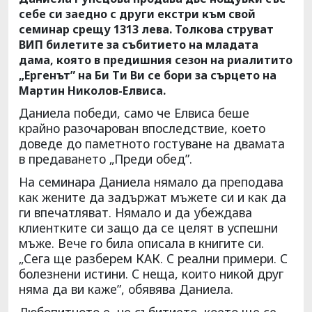
себе си заедно с други екстри към свой
семинар срещу 1313 лева. Толкова струват
ВИП билетите за събитието на младата
дама, която в предишния сезон на риалитито
„Ергенът” на Би Ти Ви се бори за сърцето на
Мартин Николов-Елвиса.
Даниела победи, само че Елвиса беше
крайно разочарован впоследствие, което
доведе до паметното гостуване на двамата
в предаването „Преди обед”.
На семинара Даниела нямало да преподава
как жените да задържат мъжете си и как да
ги впечатляват. Нямало и да убеждава
клиентките си защо да се целят в успешни
мъже. Вече го била описала в книгите си.
„Сега ще разберем КАК. С реални примери. С
болезнени истини. С неща, които никой друг
няма да ви каже”, обявява Даниела.
Любопитното е, че събитието, което ще се