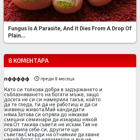
Fungus Is A Parasite, And It Dies From A Drop Of
Plain...
8 КОМЕНТАРА
пффффф
преди 8 месеца
Като си толкова добра в задържането и
съблазняването на богати мъже, защо
досега не си си намерила такъв, който
да те гледа, ти да не работиш и да си
живееш живота.Май кандидати
няма.Затова си опряла до някакви
смешни семинари да изкараш някой
лев.От такива съвети не искам.Тая не
оправила себе си, другите ще
съветва.Смърди на отчаяние да хване
някой богат от километри и все не