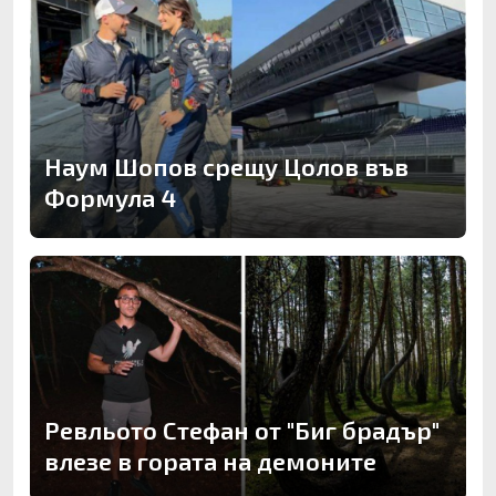
Наум Шопов срещу Цолов във
Формула 4
Ревльото Стефан от "Биг брадър"
влезе в гората на демоните