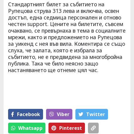
Стандартният билет за събитието на
Рупецова струва 313 лева и включва, освен
достъп, една седмица персонален и отново
честен support. Цените на билетите, съвсем
очаквано, се превърнаха в тема в социалните
мрежи, както и предложението на Рупецова
за уикенд с нея във вила. Коментира се също
слуха, че залата, която е избрала за
събитието, не е предвидена за многобройна
публика. Така че било неясно защо
настаняването ще отнеме цял час.
Facebook
Viber
Тwitter
Whatsapp
Pinterest