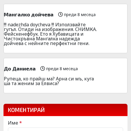
Мангалко дойчева
преди 8 месеца
!!! nadezhda doycheva !!! Използвайте
гугъл. Отиди на изображения. СНИМКА.
Фейскенефбук. Ето я Хубавицата и
Чистокръвна Мангалка надежда
дойчева с нейните перфектни гени.
До Даниела
преди 8 месеца
Рупеца, ко прайш ма? Арна си мъ, куга
ша та женим за Елвиса?
КОМЕНТИРАЙ
Име
*