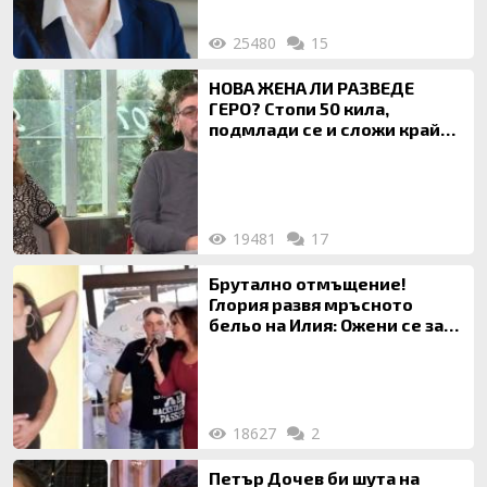
25480
15
НОВА ЖЕНА ЛИ РАЗВЕДЕ
ГЕРО? Стопи 50 кила,
подмлади се и сложи край
на 20-годишен брак
19481
17
Брутално отмъщение!
Глория развя мръсното
бельо на Илия: Ожени се за
120 кг жена, заряза Симона,
за да гледа чуждо дете!
18627
2
Петър Дочев би шута на