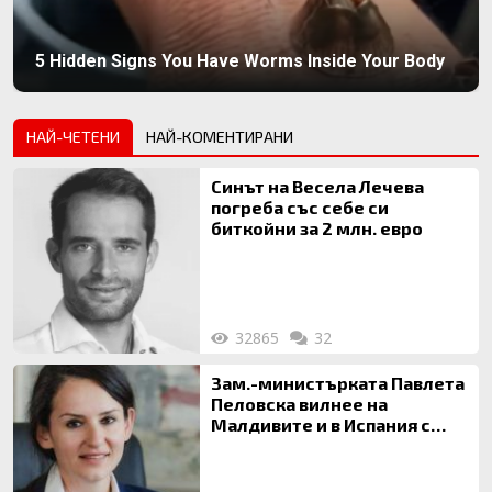
5 Hidden Signs You Have Worms Inside Your Body
НАЙ-ЧЕТЕНИ
НАЙ-КОМЕНТИРАНИ
Синът на Весела Лечева
погреба със себе си
биткойни за 2 млн. евро
32865
32
Зам.-министърката Павлета
Пеловска вилнее на
Малдивите и в Испания с
богата любовница – брокер
на недвижими имоти