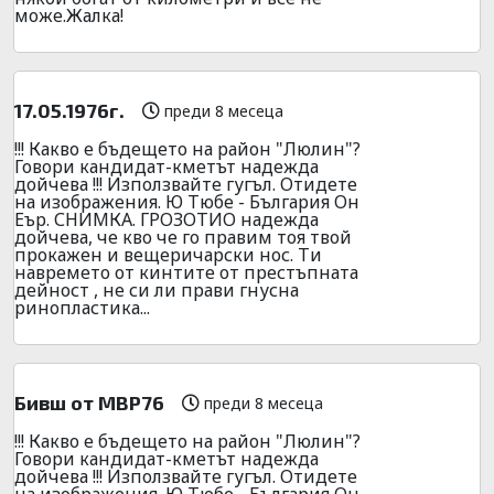
може.Жалка!
17.05.1976г.
преди 8 месеца
!!! Какво е бъдещето на район "Люлин"?
Говори кандидат-кметът надежда
дойчева !!! Използвайте гугъл. Отидете
на изображения. Ю Тюбе - България Он
Еър. СНИМКА. ГРОЗОТИО надежда
дойчева, че кво че го правим тоя твой
прокажен и вещеричарски нос. Ти
навремето от кинтите от престъпната
дейност , не си ли прави гнусна
ринопластика...
Бивш от МВР76
преди 8 месеца
!!! Какво е бъдещето на район "Люлин"?
Говори кандидат-кметът надежда
дойчева !!! Използвайте гугъл. Отидете
на изображения. Ю Тюбе - България Он