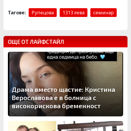
Тагове:
Рупецова
1313 лева
семинар
ОЩЕ ОТ ЛАЙФСТАЙЛ
Драма вместо щастие: Кристина
Верославова е в болница с
високорискова бременност