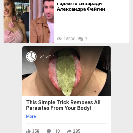
гаджето си заради
Александра Фейгин
16800
3
5 h 5 min
This Simple Trick Removes All
Parasites From Your Body!
More
358
110
285