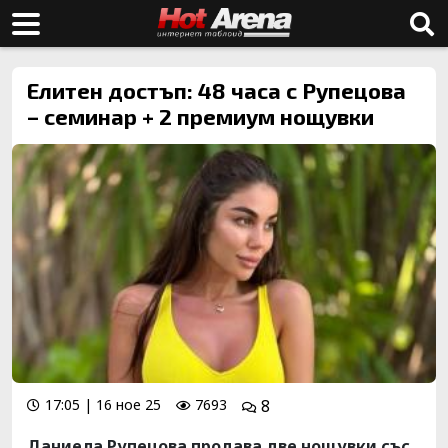
Елитен достъп: 48 часа с Рупецова
– семинар + 2 премиум нощувки
17:05 | 16 ное 25
7693
8
Даниела Рупецова продава две нощувки със