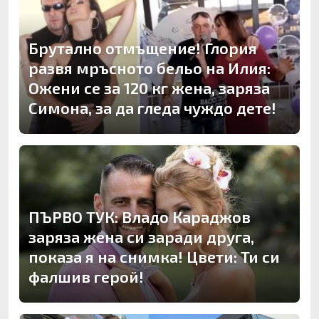
Брутално отмъщение! Глория
развя мръсното бельо на Илия:
Ожени се за 120 кг жена, заряза
Симона, за да гледа чуждо дете!
ПЪРВО ТУК: Владо Караджов
заряза жена си заради друга,
показа я на снимка! Цвети: Ти си
фалшив герой!