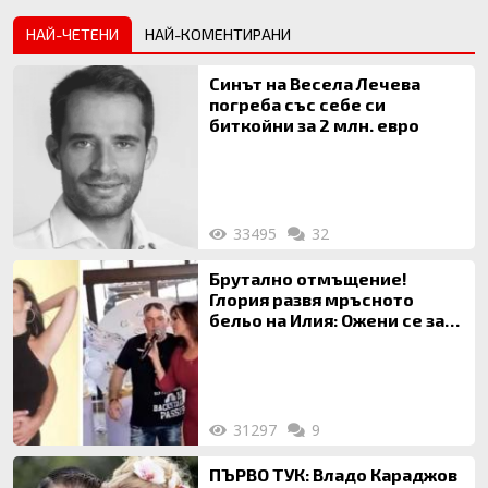
НАЙ-ЧЕТЕНИ
НАЙ-КОМЕНТИРАНИ
Синът на Весела Лечева
погреба със себе си
биткойни за 2 млн. евро
33495
32
Брутално отмъщение!
Глория развя мръсното
бельо на Илия: Ожени се за
120 кг жена, заряза Симона,
за да гледа чуждо дете!
31297
9
ПЪРВО ТУК: Владо Караджов