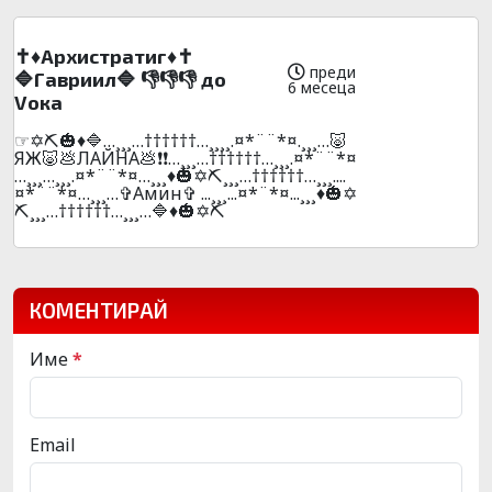
✝️♦️Apxиcтpaтиг♦️✝️
преди
🔷Гaвpиил🔷 👎👎👎 до
6 месеца
Vока
☞✡️⛏️🎃♦️🔷…¸¸¸…††††††…¸¸¸¸.¤*¨¨*¤.¸¸¸…🐷
ЯЖ🐷💩ЛAЙHA💩❗❗…¸¸¸…††††††…¸¸¸.¤*¨¨*¤
…¸¸¸…¸¸¸.¤*¨¨*¤…¸¸¸♦️🎃✡️⛏️¸¸¸…††††††…¸¸¸....
¤*¨¨*¤…¸¸¸…✞Амин✞ ...¸¸¸...¤*¨*¤...¸¸¸♦️🎃✡️
⛏️¸¸¸…††††††…¸¸¸…🔷♦️🎃✡️⛏️
КОМЕНТИРАЙ
Име
*
Email