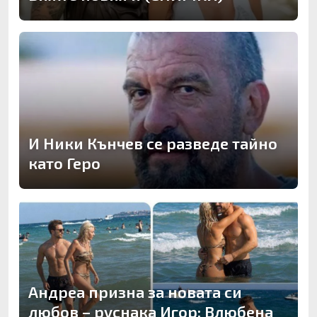
И Ники Кънчев се разведе тайно
като Геро
Андреа призна за новата си
любов – руснака Игор: Влюбена