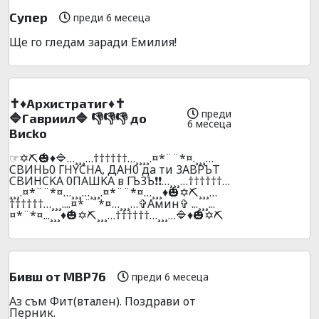
Супер
преди 6 месеца
Ще го гледам заради Емилия!
✝️♦️Apxиcтpaтиг♦️✝️
преди
🔷Гaвpиил🔷 👎👎👎 до
6 месеца
Bиcko
☞✡️⛏️🎃♦️🔷…¸¸¸…††††††…¸¸¸¸.¤*¨¨*¤.¸¸¸…
CBИHЬ0 ГHYCHA, ДAH0 дa ти 3ABPЪT
CBИHCKA 0ПAШKA в ГЪ3Ъ❗❗…¸¸¸…††††††…
¸¸¸.¤*¨¨*¤…¸¸¸…¸¸¸.¤*¨¨*¤…¸¸¸♦️🎃✡️⛏️¸¸¸…
††††††…¸¸¸....¤*¨¨*¤…¸¸¸…✞Амин✞ ...¸¸¸...
¤*¨*¤...¸¸¸♦️🎃✡️⛏️¸¸¸…††††††…¸¸¸…🔷♦️🎃✡️⛏️
Бивш от МВР76
преди 6 месеца
Аз съм Фит(втален). Поздрави от
Перник.