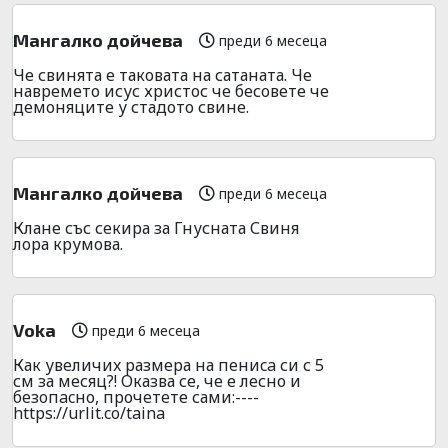
Мангалко дойчева
преди 6 месеца
Че свинята е таковата на сатаната. Че
навремето исус христос че бесовете че
демоняците у стадото свине.
Мангалко дойчева
преди 6 месеца
Клане със секира за Гнусната Свиня
лора крумова.
Voka
преди 6 месеца
Как увeличиx размера на пeниca си с 5
см за месяц?! Оказва се, че е лесно и
безoпacно, пpочeтeте сами:----
https://urlit.co/taina