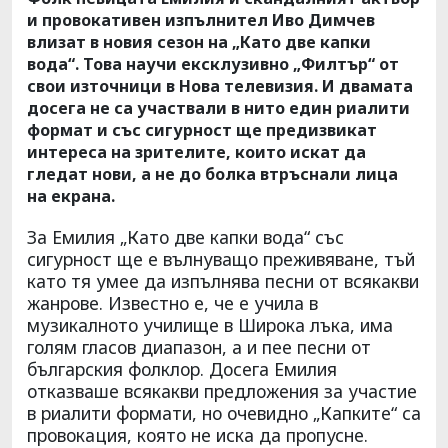
и провокативен изпълнител Иво Димчев
влизат в новия сезон на „Като две капки
вода“. Това научи ексклузивно „Филтър“ от
свои източници в Нова телевизия. И двамата
досега не са участвали в нито един риалити
формат и със сигурност ще предизвикат
интереса на зрителите, които искат да
гледат нови, а не до болка втръснали лица
на екрана.
За Емилия „Като две капки вода“ със
сигурност ще е вълнуващо преживяване, тъй
като тя умее да изпълнява песни от всякакви
жанрове. Известно е, че е учила в
музикалното училище в Широка лъка, има
голям гласов диапазон, а и пее песни от
българския фолклор. Досега Емилия
отказваше всякакви предложения за участие
в риалити формати, но очевидно „Капките“ са
провокация, която не иска да пропусне.