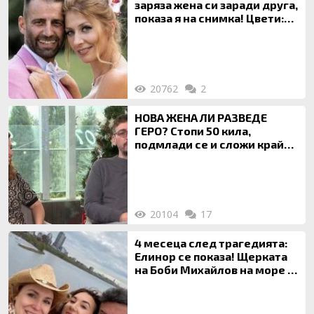
заряза жена си заради друга,
показа я на снимка! Цвети:
Ти си фалшив герой!
20762
2
НОВА ЖЕНА ЛИ РАЗВЕДЕ
ГЕРО? Стопи 50 кила,
подмлади се и сложи край
на 20-годишен брак
20104
17
4 месеца след трагедията:
Елинор се показа! Щерката
на Боби Михайлов на море с
майка си