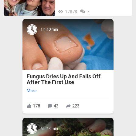
17878
7
1 h 10 min
Fungus Dries Up And Falls Off
After The First Use
More
178
43
223
6 h 24 min