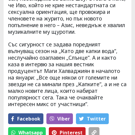
че Иво, който не крие нестандартната си
сексуална ориентация, ще провокира и
членовете на журито, но пък новото
попълнение в него – Азис, неведнъж е хвалил
музикалните му щуротии.
Със сигурност се задава поредният
вълнуващ сезон на „Като две капки вода“,
неслучайно озаглавен „Слънце“. А и както
каза в интервю за нашия вестник
продуцентът Маги Халваджиян в началото
на януари: „Все още някои от големите ни
звезди не са минали през „Капките“, а и не са
малко новите лица, които набират
популярност сега. Така че очаквайте
интересен микс от участници“.
Facebook
Viber
Тwitter
Whatsapp
Pinterest