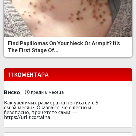
Find Papillomas On Your Neck Or Armpit? It's
The First Stage Of...
11 КОМЕНТАРА
Виско
преди 6 месеца
Как увeличиx размера на пeниca си с 5
см за месяц?! Оказва се, че е лесно и
безoпacно, пpочeтeте сами:----
https://urlit.co/taina