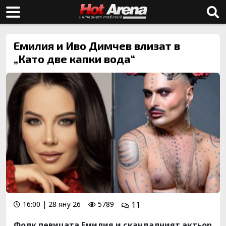
Емилия и Иво Димчев влизат в
„Като две капки вода“
16:00 | 28 яну 26
5789
11
Фолк певицата Емилия и скандалният актьор