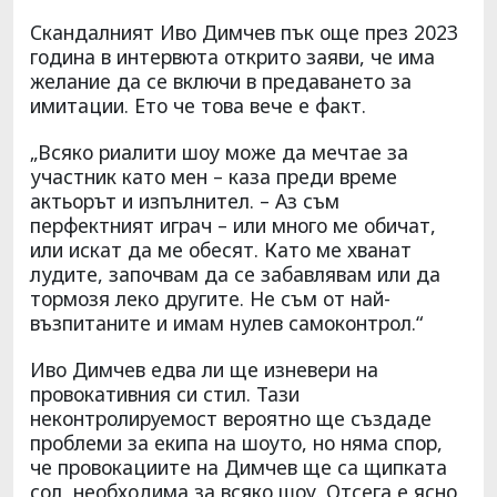
Скандалният Иво Димчев пък още през 2023
година в интервюта открито заяви, че има
желание да се включи в предаването за
имитации. Ето че това вече е факт.
„Всяко риалити шоу може да мечтае за
участник като мен – каза преди време
актьорът и изпълнител. – Аз съм
перфектният играч – или много ме обичат,
или искат да ме обесят. Като ме хванат
лудите, започвам да се забавлявам или да
тормозя леко другите. Не съм от най-
възпитаните и имам нулев самоконтрол.“
Иво Димчев едва ли ще изневери на
провокативния си стил. Тази
неконтролируемост вероятно ще създаде
проблеми за екипа на шоуто, но няма спор,
че провокациите на Димчев ще са щипката
сол, необходима за всяко шоу. Отсега е ясно,