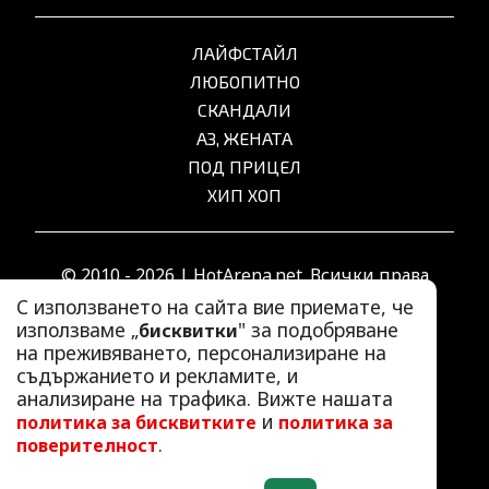
ЛАЙФСТАЙЛ
ЛЮБОПИТНО
СКАНДАЛИ
АЗ, ЖЕНАТА
ПОД ПРИЦЕЛ
ХИП ХОП
© 2010 - 2026 | HotArena.net. Всички права
запазени.
С използването на сайта вие приемате, че
използваме „
" за подобряване
бисквитки
на преживяването, персонализиране на
РЕКЛАМА
съдържанието и рекламите, и
КОНТАКТИ
анализиране на трафика. Вижте нашата
и
политика за бисквитките
политика за
ОБЩИ УСЛОВИЯ
.
поверителност
ПОЛИТИКА ЗА ПОВЕРИТЕЛНОСТ
ПОЛИТИКА ЗА БИСКВИТКИТЕ