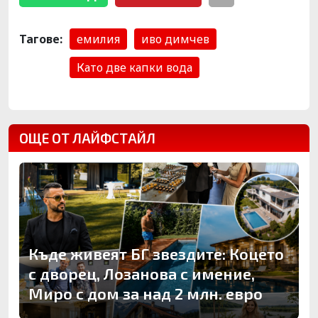
Тагове:
емилия
иво димчев
Като две капки вода
ОЩЕ ОТ ЛАЙФСТАЙЛ
Къде живеят БГ звездите: Коцето
с дворец, Лозанова с имение,
Миро с дом за над 2 млн. евро