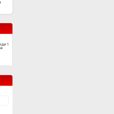
e
еди 1
на