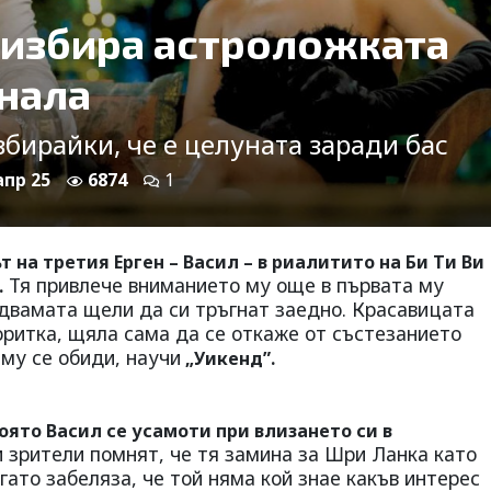
 избира астроложката
нала
збирайки, че е целуната заради бас
апр 25
6874
1
 на третия Ерген – Васил – в риалитито на Би Ти Ви
Тя привлече вниманието му още в първата му
.
 двамата щели да си тръгнат заедно. Красавицата
оритка, щяла сама да се откаже от състезанието
му се обиди, научи
„Уикенд”.
оято Васил се усамоти при влизането си в
зрители помнят, че тя замина за Шри Ланка като
гато забеляза, че той няма кой знае какъв интерес