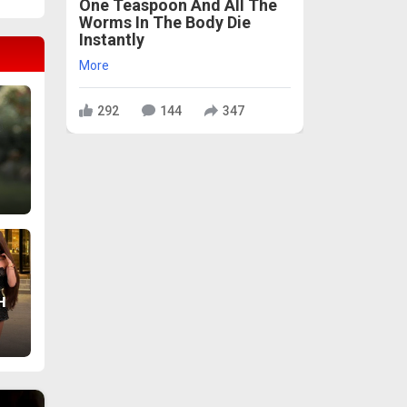
One Teaspoon And All The
Worms In The Body Die
Instantly
More
292
144
347
и
н