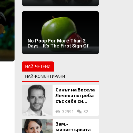
No Poop For More Than 2
Days - It's The First Sign Of
НАЙ-ЧЕТЕНИ
НАЙ-КОМЕНТИРАНИ
Синът на Весела
Лечева погреба
със себе си
биткойни за 2
32991
32
млн. евро
Зам.-
министърката