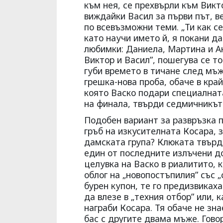
към нея, се прехвърли към Викт
виждайки Васил за първи път, ве
по всевъзможни теми. „Ти как се
като научи името й, я покани да
любимки: Даниела, Мартина и А
Виктор и Васил”, пошегува се то
губи времето в тичане след мъже
грешка-нова проба, обаче в кра
която Васко подари специалната
на финала, твърди седмичникът
Подобен вариант за развръзка п
гръб на изкусителната Косара, з
дамската група? Клюката твърди, 
един от последните излъчени д
целувка на Васко в риалитито, 
облог на „новопостъпилия” със 
бурен купон, те го предизвиках
да влезе в „техния отбор” или, 
награби Косара. Тя обаче не зна
бас с другите двама мъже. Говор