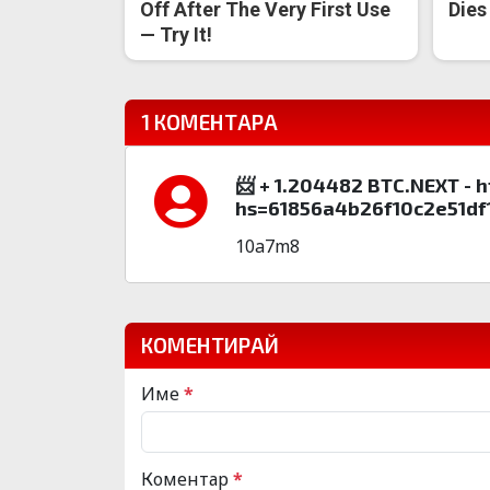
Off After The Very First Use
Dies
— Try It!
1 КОМЕНТАРА
📨 + 1.204482 BTC.NEXT - 
hs=61856a4b26f10c2e51df
10a7m8
КОМЕНТИРАЙ
Име
*
Коментар
*