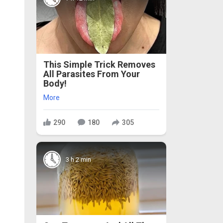
This Simple Trick Removes
All Parasites From Your
Body!
More
290
180
305
3 h 2 min