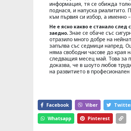
информация, тя се обижда толко
поднася, и напуска риалитито. 
към първия си избор, а именно –
Не е ясно какво е станало след
Знае се обаче със сигур
заедно.
отразило много добре на нейнат
запълва със седмици напред. Ощ
няма свободни часове до края н
следващия месец май. Това за п
доказва, че в шоуто любов труд
на развитието в професионален 
Facebook
Viber
Тwitte
Whatsapp
Pinterest