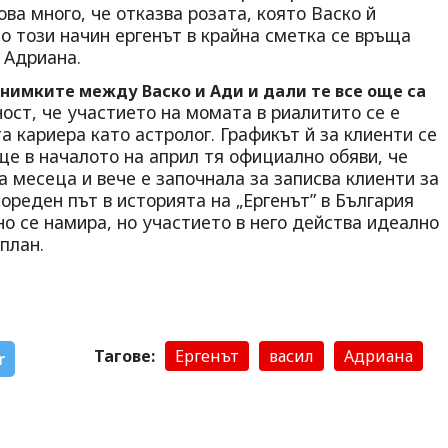
ва много, че отказва розата, която Васко й
По този начин ергенът в крайна сметка се връща
 Адриана.
 снимките между Васко и Ади и дали те все още са
ност, че участието на момата в риалитито се е
а кариера като астролог. Графикът й за клиенти се
е в началото на април тя официално обяви, че
а месеца и вече е започнала за записва клиенти за
ореден път в историята на „Ергенът” в България
но се намира, но участието в него действа идеално
план.
Тагове:
Ергенът
васил
Адриана
r