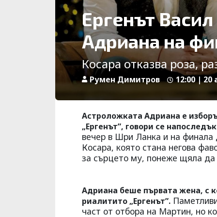
Ергенът Васил
Адриана на фи
Косара отказва роза, ра
Румен Димитров
12:00 | 20 
Астроложката Адриана е изборът
„Ергенът”, говори се напоследък
вечер в Шри Ланка и на финала
Косара, която стана негова фав
за сърцето му, понеже щяла да 
Адриана беше първата жена, с к
Паметливи 
риалитито „Ергенът”.
част от отбора на Мартин, но ко