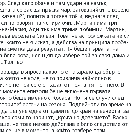
ор. След като обаче и там удари на камък,
днага се зае да пръска чар, заговаряйки го весело
 казваш?”, попита я тогава той и, веднага след
 си поговорят на четири очи. „Мартин има три
нна-Мария, Ади пък има трима любимци: Мартин,
гава веселата Силвия. Това, че астроложката не си
, които не я искат, а действа на принципа проба-
йна сметка дава резултат. Тя беше първата, на
 бяла роза, нея щял да избере той за своя дама и
 „Филтър”.
оражда въпроса какво го е накарало да обърне
а която не крие, че го привлича най-силно в
че не той се е отказал от нея, а тя – от него. В
о момента епизоди беше включена първата
която беше именно с Косара. Но тя се случи след
„старите” ергени на сезона. Подпийнали по време на
а да целуне една от дамите до края на вечерта, за
както сами го наричат, „кръга на доверието”. Васко
еше, че това негово действие е било следствие от
и се, че в момента, в който разбере тази