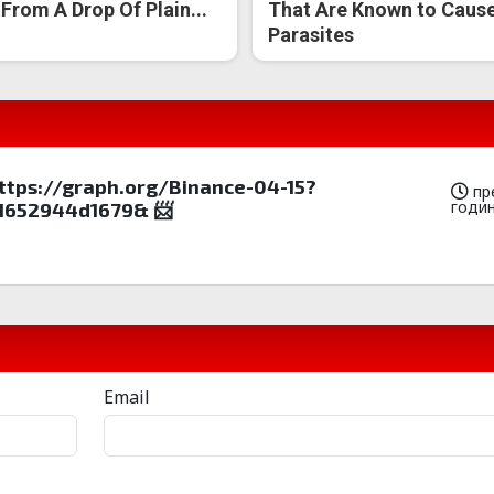
 From A Drop Of Plain...
That Are Known to Caus
Parasites
https://graph.org/Binance-04-15?
пр
годи
1652944d1679& 📨
Email