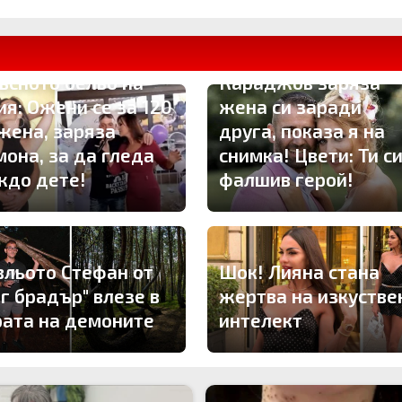
утално отмъщение!
ория развя
ПЪРВО ТУК: Владо
ъсното бельо на
Караджов заряза
ия: Ожени се за 120
жена си заради
 жена, заряза
друга, показа я на
мона, за да гледа
снимка! Цвети: Ти с
ждо дете!
фалшив герой!
вльото Стефан от
Шок! Лияна стана
иг брадър" влезе в
жертва на изкустве
рата на демоните
интелект